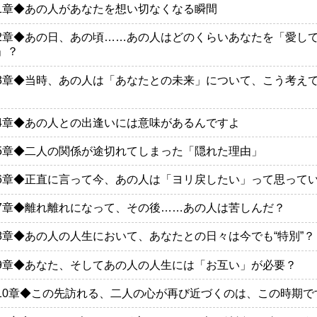
1章◆あの人があなたを想い切なくなる瞬間
2章◆あの日、あの頃……あの人はどのくらいあなたを「愛し
」？
3章◆当時、あの人は「あなたとの未来」について、こう考え
4章◆あの人との出逢いには意味があるんですよ
5章◆二人の関係が途切れてしまった「隠れた理由」
6章◆正直に言って今、あの人は「ヨリ戻したい」って思って
7章◆離れ離れになって、その後……あの人は苦しんだ？
8章◆あの人の人生において、あなたとの日々は今でも“特別”？
9章◆あなた、そしてあの人の人生には「お互い」が必要？
10章◆この先訪れる、二人の心が再び近づくのは、この時期で