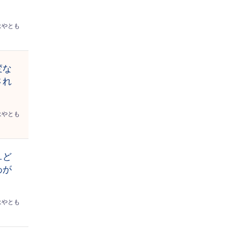
はやとも
変な
され
はやとも
…ど
わが
はやとも