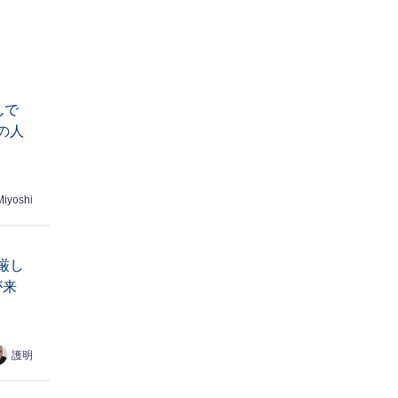
んで
の人
Miyoshi
厳し
が来
護明