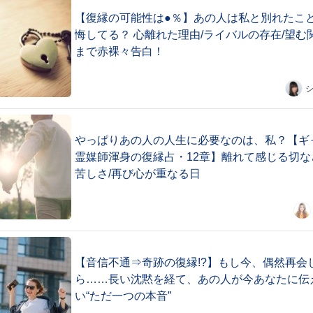
【復縁の可能性は●％】あの人は私と別れたこ
悔してる？ 心離れた理由/ライバルの存在/望む
まで赤裸々告白！
やっぱりあの人の人生に必要なのは、私？【ギ
霊媒師渾身の復縁占・12章】離れて感じる切な
苦しさ/再び心が重なる日
【音信不通⇒奇跡の復縁!?】もし今、偶然再会
ら……長い沈黙を経て、あの人が今あなたに伝
い“ただ一つの本音”