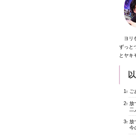
ヨリ
ずっと
とヤキ
以
・ご
・放
二
・放
今