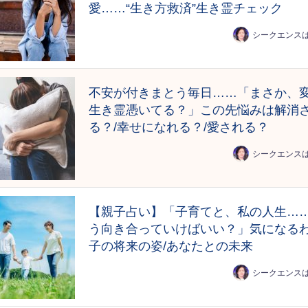
愛……“生き方救済”生き霊チェック
シークエンス
不安が付きまとう毎日……「まさか、
生き霊憑いてる？」この先悩みは解消
る？/幸せになれる？/愛される？
シークエンス
【親子占い】「子育てと、私の人生…
う向き合っていけばいい？」気になる
子の将来の姿/あなたとの未来
シークエンス