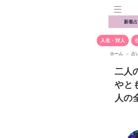
新着占
人生・対人
ホーム
占
二人
やと
人の