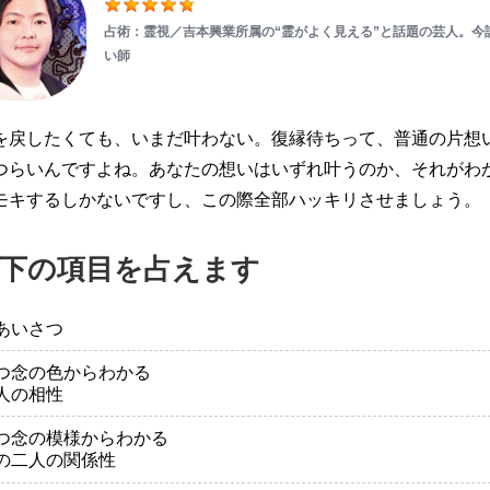
占術：霊視／吉本興業所属の“霊がよく見える”と話題の芸人。今
い師
を戻したくても、いまだ叶わない。復縁待ちって、普通の片想
つらいんですよね。あなたの想いはいずれ叶うのか、それがわ
モキするしかないですし、この際全部ハッキリさせましょう。
下の項目を占えます
あいさつ
つ念の色からわかる
人の相性
つ念の模様からわかる
の二人の関係性