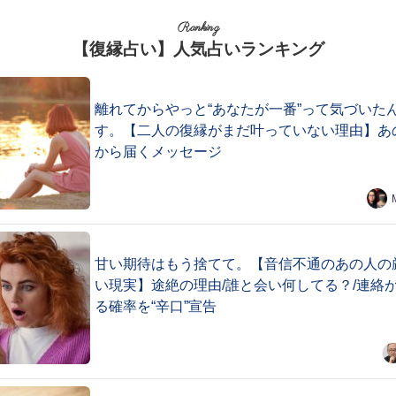
Ranking
【復縁占い】人気占いランキング
離れてからやっと“あなたが一番”って気づいた
す。【二人の復縁がまだ叶っていない理由】あ
から届くメッセージ
甘い期待はもう捨てて。【音信不通のあの人の
い現実】途絶の理由/誰と会い何してる？/連絡
る確率を“辛口”宣告