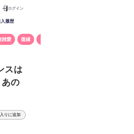
ログイン
購入履歴
複雑愛
復縁
タロット
ンスは
】あの
入りに追加