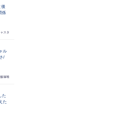
と後
関係
シャスタ
ャル
さ/
飯塚唯
した
えた