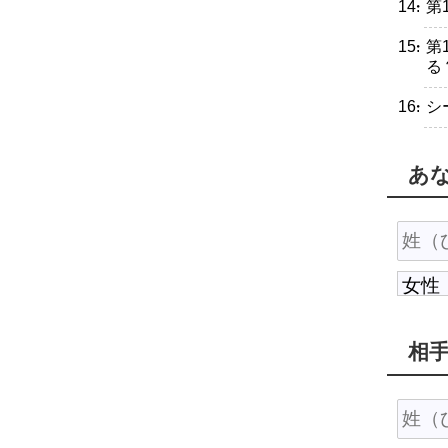
・第
・第
る
・シ
あ
相