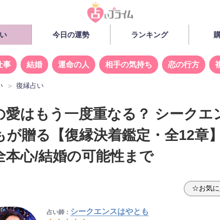
い
今日の運勢
ランキング
仕事
結婚
運命の人
相手の気持ち
恋の行方
い
復縁占い
の愛はもう一度重なる？ シークエ
もが贈る【復縁決着鑑定・全12章
全本心/結婚の可能性まで
☆お気に
シークエンスはやとも
占い師：