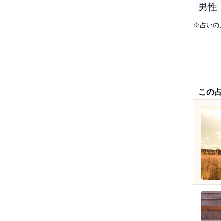
※占いの
この