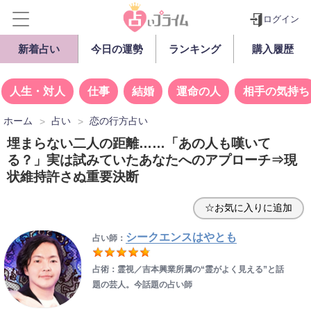
ログイン
新着占い
今日の運勢
ランキング
購入履歴
人生・対人
仕事
結婚
運命の人
相手の気持ち
ホーム
占い
恋の行方占い
埋まらない二人の距離……「あの人も嘆いて
る？」実は試みていたあなたへのアプローチ⇒現
状維持許さぬ重要決断
☆お気に入りに追加
シークエンスはやとも
占い師：
占術：霊視／吉本興業所属の“霊がよく見える”と話
題の芸人。今話題の占い師