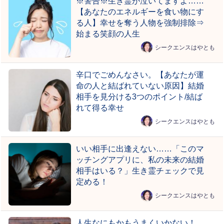
※警告※生き霊が泣いてますよ……
【あなたのエネルギーを食い物にす
る人】幸せを奪う人物を強制排除⇒
始まる笑顔の人生
シークエンスはやとも
辛口でごめんなさい。【あなたが運
命の人と結ばれていない原因】結婚
相手を見分ける3つのポイント/結ば
れて得る幸せ
シークエンスはやとも
いい相手に出逢えない……「このマ
ッチングアプリに、私の未来の結婚
相手はいる？」生き霊チェックで見
定める！
シークエンスはやとも
人生なにもかもうまくいかない！