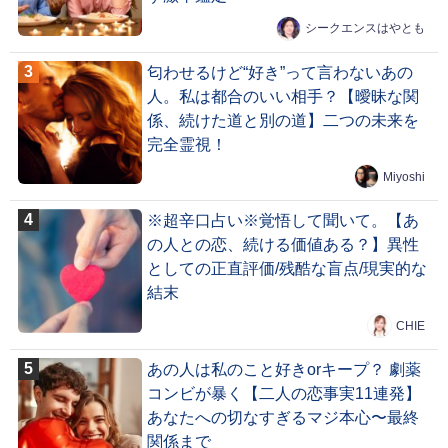
シークエンスはやとも
匂わせるけど“好き”って言わないあの
人。私は都合のいい相手？【曖昧な関
係、続けた道と別の道】二つの未来を
完全霊視！
Miyoshi
※超辛口占い※覚悟して聞いて。【あ
の人との恋、続ける価値ある？】異性
としての正直評価/残酷な盲点/現実的な
結末
CHIE
あの人は私のこと好きorキープ？ 劇薬
コンビが暴く【二人の恋事実11連発】
あなたへの切なすぎるマジ本心〜最終
関係まで