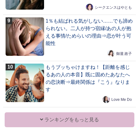
シークエンスはやとも
1％も結ばれる気がしない……でも諦め
られない。二人が持つ宿縁/あの人が抱
える事情/ためらいの理由⇒恋が叶う可
能性
御瀧 政子
もうブッちゃけますね！【距離を感じ
るあの人の本音】既に固めたあなたへ
の恋決断⇒最終関係は『こう』なりま
す
Love Me Do
ランキングをもっと見る