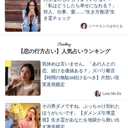
「私はどうしたら幸せになれる？」
対人、仕事、愛……“生き方救済”生
き霊チェック
シークエンスはやとも
Ranking
【恋の行方占い】人気占いランキング
気休めは言いません。「あの人との
恋、続ける価値ある？」ズバリ断言
【時間の無駄or続けるべき】片想い現
実直視鑑定
Love Me Do
その男ダメですね、ぶっちゃけ別れた
ほうがいいです。【ダメンズ引導霊
視】生き霊があなたを地獄から救い出
す激辛鑑定