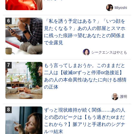
Miyoshi
「私を誘う予定はある？」「いつ顔を
見たくなる？」あの人の部屋とスマホ
に残った痕跡⇒望むあなたとの関係ま
で全露見
シークエンスはやとも
もう言ってしまおうか。このままだと
二人は【破滅orずっと停滞or急接近】
あの人の本命異性/あなたに向ける感情
の正体
護明
ずっと現状維持が続く関係……あの人
との恋のピークは【もう過ぎたorまだ
これから？】脈アリと手遅れのシグナ
ル⇒結末