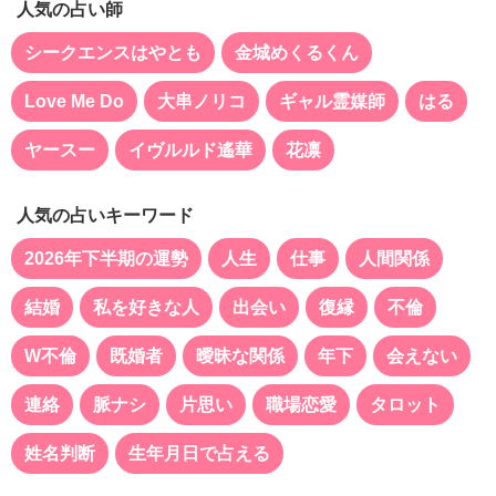
人気の占い師
シークエンスはやとも
金城めくるくん
Love Me Do
大串ノリコ
ギャル霊媒師
はる
ヤースー
イヴルルド遙華
花凛
人気の占いキーワード
2026年下半期の運勢
人生
仕事
人間関係
結婚
私を好きな人
出会い
復縁
不倫
W不倫
既婚者
曖昧な関係
年下
会えない
連絡
脈ナシ
片思い
職場恋愛
タロット
姓名判断
生年月日で占える