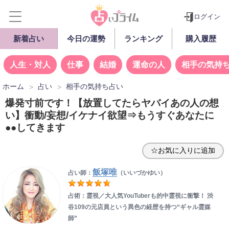
ログイン
新着占い
今日の運勢
ランキング
購入履歴
人生・対人
仕事
結婚
運命の人
相手の気持
ホーム
占い
相手の気持ち占い
爆発寸前です！【放置してたらヤバイあの人の想
い】衝動/妄想/イケナイ欲望⇒もうすぐあなたに
●●してきます
☆お気に入りに追加
飯塚唯
占い師：
（いいづかゆい）
占術：霊視／大人気YouTuberも的中霊視に衝撃！ 渋
谷109の元店員という異色の経歴を持つ“ギャル霊媒
師”