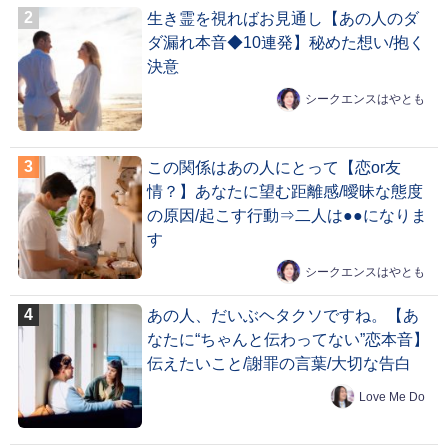
生き霊を視ればお見通し【あの人のダ
ダ漏れ本音◆10連発】秘めた想い/抱く
決意
シークエンスはやとも
この関係はあの人にとって【恋or友
情？】あなたに望む距離感/曖昧な態度
の原因/起こす行動⇒二人は●●になりま
す
シークエンスはやとも
あの人、だいぶヘタクソですね。【あ
なたに“ちゃんと伝わってない”恋本音】
伝えたいこと/謝罪の言葉/大切な告白
Love Me Do