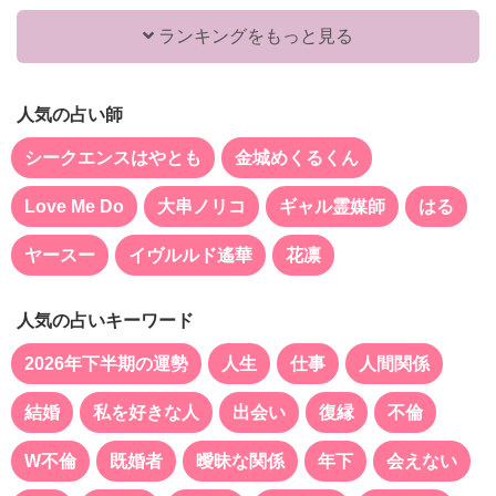
ランキングをもっと見る
人気の占い師
シークエンスはやとも
金城めくるくん
Love Me Do
大串ノリコ
ギャル霊媒師
はる
ヤースー
イヴルルド遙華
花凛
人気の占いキーワード
2026年下半期の運勢
人生
仕事
人間関係
結婚
私を好きな人
出会い
復縁
不倫
W不倫
既婚者
曖昧な関係
年下
会えない