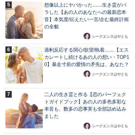
想像以上にヤバかった……生き霊がバ
ラした【あの人のあなたへの最新恋本
音】本気度/伝えたい一言/企む最終計画
の全貌
シークエンスはやとも
過剰反応する関心/欲望/執着……【エス
カレートし続けるあの人の想い・TOP1
0】暴走寸前の愛情の矛先は、あなた？
シークエンスはやとも
二人の生き霊と作る【恋のパーフェク
トガイドブック】あの人の多色多彩な
本音も、数多の恋事実も全部詰め込み
ました
シークエンスはやとも