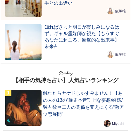
手との出逢い
飯塚唯
知ればきっと明日が楽しみになるは
ず。ギャル霊媒師が視た【もうすぐ
あなたに起こる、衝撃的な出来事】
未来占
飯塚唯
Ranking
【相手の気持ち占い】人気占いランキング
触れたらヤケドじゃすみません！【あ
の人の13の“暴走本音”】Hな妄想/嫉妬/
独占欲⇒二人の関係を変えにくる“激ア
ツ恋展開”
Miyoshi