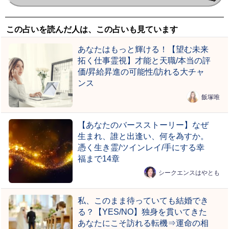
この占いを読んだ人は、この占いも見ています
あなたはもっと輝ける！【望む未来
拓く仕事霊視】才能と天職/本当の評
価/昇給昇進の可能性/訪れる大チャ
ンス
飯塚唯
【あなたのバースストーリー】なぜ
生まれ、誰と出逢い、何を為すか。
憑く生き霊/ツインレイ/手にする幸
福まで14章
シークエンスはやとも
私、このまま待っていても結婚でき
る？【YES/NO】独身を貫いてきた
あなたにこそ訪れる転機⇒運命の相