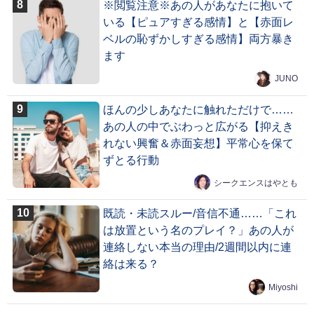
※閲覧注意※あの人があなたに抱いて
いる【ピュアすぎる感情】と【赤面レ
ベルの恥ずかしすぎる感情】両方暴き
ます
JUNO
ほんの少しあなたに触れただけで……
あの人の中でぶわっと広がる【抑えき
れない興奮＆赤面妄想】平常心を保て
ずとる行動
シークエンスはやとも
既読・未読スルー/音信不通……「これ
は放置という名のプレイ？」あの人が
連絡しない本当の理由/2週間以内に連
絡は来る？
Miyoshi