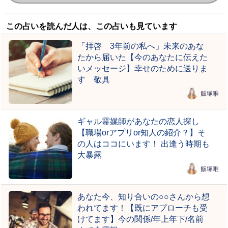
この占いを読んだ人は、この占いも見ています
「拝啓 3年前の私へ」未来のあな
たから届いた【今のあなたに伝えた
いメッセージ】幸せのために送りま
す 敬具
飯塚唯
ギャル霊媒師があなたの恋人探し
【職場orアプリor知人の紹介？】そ
の人はココにいます！ 出逢う時期も
大暴露
飯塚唯
あなた今、知り合いの○○さんから想
われてます！【既にアプローチも受
けてます】今の関係/年上年下/名前