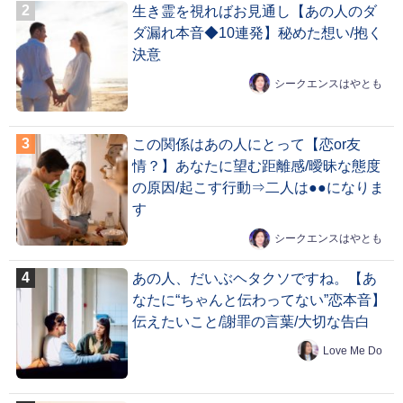
生き霊を視ればお見通し【あの人のダ
ダ漏れ本音◆10連発】秘めた想い/抱く
決意
シークエンスはやとも
この関係はあの人にとって【恋or友
情？】あなたに望む距離感/曖昧な態度
の原因/起こす行動⇒二人は●●になりま
す
シークエンスはやとも
あの人、だいぶヘタクソですね。【あ
なたに“ちゃんと伝わってない”恋本音】
伝えたいこと/謝罪の言葉/大切な告白
Love Me Do