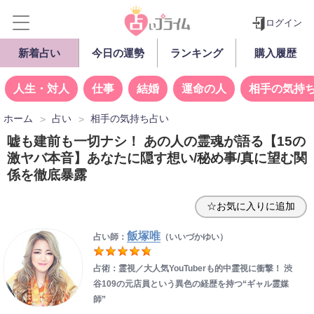
ログイン
新着占い
今日の運勢
ランキング
購入履歴
人生・対人
仕事
結婚
運命の人
相手の気持
ホーム
占い
相手の気持ち占い
嘘も建前も一切ナシ！ あの人の霊魂が語る【15の
激ヤバ本音】あなたに隠す想い/秘め事/真に望む関
係を徹底暴露
☆お気に入りに追加
飯塚唯
占い師：
（いいづかゆい）
占術：霊視／大人気YouTuberも的中霊視に衝撃！ 渋
谷109の元店員という異色の経歴を持つ“ギャル霊媒
師”