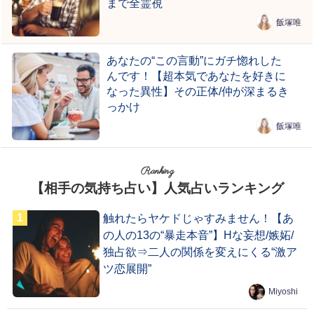
まで全霊視
飯塚唯
あなたの“この言動”にガチ惚れした
んです！【超本気であなたを好きに
なった異性】その正体/仲が深まるき
っかけ
飯塚唯
Ranking
【相手の気持ち占い】人気占いランキング
触れたらヤケドじゃすみません！【あ
の人の13の“暴走本音”】Hな妄想/嫉妬/
独占欲⇒二人の関係を変えにくる“激ア
ツ恋展開”
Miyoshi