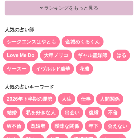
ランキングをもっと見る
人気の占い師
シークエンスはやとも
金城めくるくん
Love Me Do
大串ノリコ
ギャル霊媒師
はる
ヤースー
イヴルルド遙華
花凛
人気の占いキーワード
2026年下半期の運勢
人生
仕事
人間関係
結婚
私を好きな人
出会い
復縁
不倫
W不倫
既婚者
曖昧な関係
年下
会えない