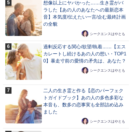
想像以上にヤバかった……生き霊がバ
ラした【あの人のあなたへの最新恋本
音】本気度/伝えたい一言/企む最終計画
の全貌
シークエンスはやとも
過剰反応する関心/欲望/執着……【エス
カレートし続けるあの人の想い・TOP1
0】暴走寸前の愛情の矛先は、あなた？
シークエンスはやとも
二人の生き霊と作る【恋のパーフェク
トガイドブック】あの人の多色多彩な
本音も、数多の恋事実も全部詰め込み
ました
シークエンスはやとも