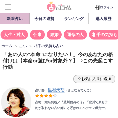
ログイン
新着占い
今日の運勢
ランキング
購入履歴
人生・対人
仕事
結婚
運命の人
相手の気持ち
ホーム
占い
相手の気持ち占い
「あの人の“本命”になりたい！」今のあなたの格
付けは【本命or遊びor対象外？】⇒この先起こす
行動
☆お気に入りに追加
里村天胡
占い師：
（さとむらてんこ）
占術：姓名判断／『豊川稲荷の母』『豊川で最も予
約が取れない占い師』と呼ばれるベテラン鑑定士。