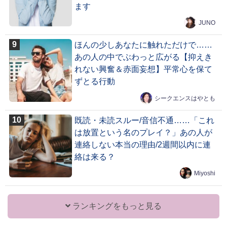
ます
JUNO
ほんの少しあなたに触れただけで……
あの人の中でぶわっと広がる【抑えき
れない興奮＆赤面妄想】平常心を保て
ずとる行動
シークエンスはやとも
既読・未読スルー/音信不通……「これ
は放置という名のプレイ？」あの人が
連絡しない本当の理由/2週間以内に連
絡は来る？
Miyoshi
ランキングをもっと見る