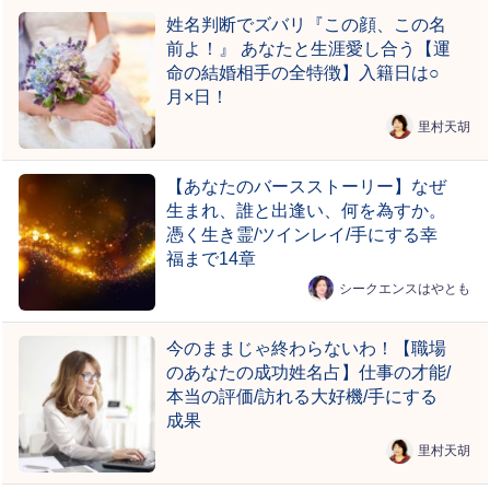
姓名判断でズバリ『この顔、この名
前よ！』 あなたと生涯愛し合う【運
命の結婚相手の全特徴】入籍日は○
月×日！
里村天胡
【あなたのバースストーリー】なぜ
生まれ、誰と出逢い、何を為すか。
憑く生き霊/ツインレイ/手にする幸
福まで14章
シークエンスはやとも
今のままじゃ終わらないわ！【職場
のあなたの成功姓名占】仕事の才能/
本当の評価/訪れる大好機/手にする
成果
里村天胡