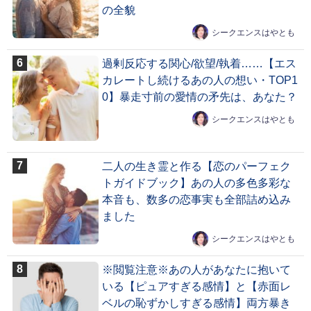
の全貌
シークエンスはやとも
過剰反応する関心/欲望/執着……【エス
カレートし続けるあの人の想い・TOP1
0】暴走寸前の愛情の矛先は、あなた？
シークエンスはやとも
二人の生き霊と作る【恋のパーフェク
トガイドブック】あの人の多色多彩な
本音も、数多の恋事実も全部詰め込み
ました
シークエンスはやとも
※閲覧注意※あの人があなたに抱いて
いる【ピュアすぎる感情】と【赤面レ
ベルの恥ずかしすぎる感情】両方暴き