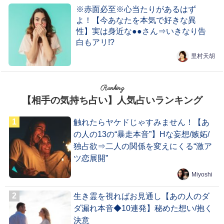
※赤面必至※心当たりがあるはず
よ！【今あなたを本気で好きな異
性】実は身近な●●さん⇒いきなり告
白もアリ!?
里村天胡
Ranking
【相手の気持ち占い】人気占いランキング
触れたらヤケドじゃすみません！【あ
の人の13の“暴走本音”】Hな妄想/嫉妬/
独占欲⇒二人の関係を変えにくる“激ア
ツ恋展開”
Miyoshi
生き霊を視ればお見通し【あの人のダ
ダ漏れ本音◆10連発】秘めた想い/抱く
決意