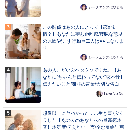
シークエンスはやとも
この関係はあの人にとって【恋or友
情？】あなたに望む距離感/曖昧な態度
の原因/起こす行動⇒二人は●●になりま
す
シークエンスはやとも
あの人、だいぶヘタクソですね。【あ
なたに“ちゃんと伝わってない”恋本音】
伝えたいこと/謝罪の言葉/大切な告白
Love Me Do
想像以上にヤバかった……生き霊がバ
ラした【あの人のあなたへの最新恋本
音】本気度/伝えたい一言/企む最終計画