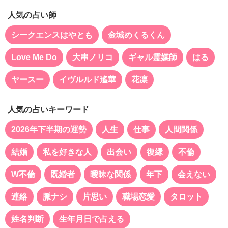
人気の占い師
シークエンスはやとも
金城めくるくん
Love Me Do
大串ノリコ
ギャル霊媒師
はる
ヤースー
イヴルルド遙華
花凛
人気の占いキーワード
2026年下半期の運勢
人生
仕事
人間関係
結婚
私を好きな人
出会い
復縁
不倫
W不倫
既婚者
曖昧な関係
年下
会えない
連絡
脈ナシ
片思い
職場恋愛
タロット
姓名判断
生年月日で占える