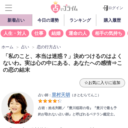
ログイン
新着占い
今日の運勢
ランキング
購入履歴
人生・対人
仕事
結婚
運命の人
相手の気持ち
ホーム
占い
恋の行方占い
「私のこと、本当は迷惑？」決めつけるのはよく
ないわ。実は心の中にある、あなたへの感情⇒こ
の恋の結末
☆お気に入りに追加
里村天胡
占い師：
（さとむらてんこ）
占術：姓名判断／『豊川稲荷の母』『豊川で最も予
約が取れない占い師』と呼ばれるベテラン鑑定士。