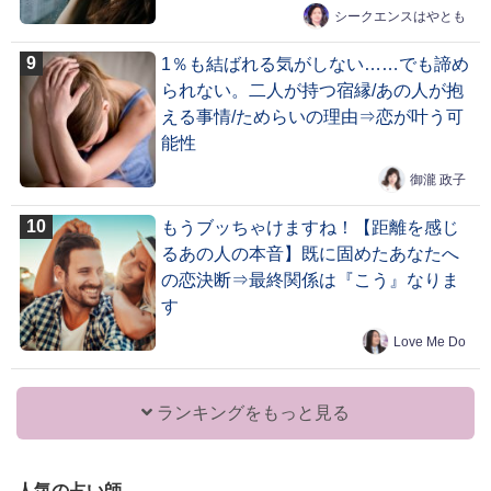
シークエンスはやとも
1％も結ばれる気がしない……でも諦め
られない。二人が持つ宿縁/あの人が抱
える事情/ためらいの理由⇒恋が叶う可
能性
御瀧 政子
もうブッちゃけますね！【距離を感じ
るあの人の本音】既に固めたあなたへ
の恋決断⇒最終関係は『こう』なりま
す
Love Me Do
ランキングをもっと見る
人気の占い師