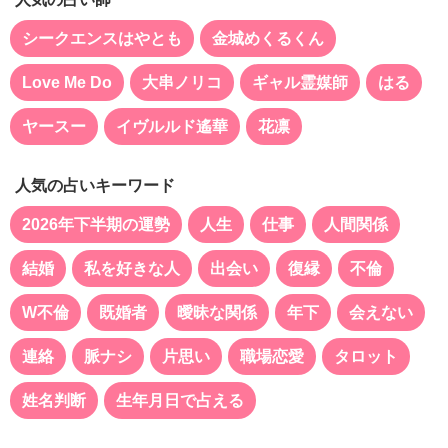
シークエンスはやとも
金城めくるくん
Love Me Do
大串ノリコ
ギャル霊媒師
はる
ヤースー
イヴルルド遙華
花凛
人気の占いキーワード
2026年下半期の運勢
人生
仕事
人間関係
結婚
私を好きな人
出会い
復縁
不倫
W不倫
既婚者
曖昧な関係
年下
会えない
連絡
脈ナシ
片思い
職場恋愛
タロット
姓名判断
生年月日で占える