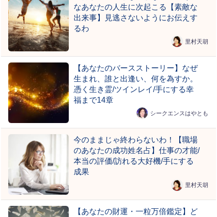
なあなたの人生に次起こる【素敵な
出来事】見逃さないようにお伝えす
るわ
里村天胡
【あなたのバースストーリー】なぜ
生まれ、誰と出逢い、何を為すか。
憑く生き霊/ツインレイ/手にする幸
福まで14章
シークエンスはやとも
今のままじゃ終わらないわ！【職場
のあなたの成功姓名占】仕事の才能/
本当の評価/訪れる大好機/手にする
成果
里村天胡
【あなたの財運・一粒万倍鑑定】ど