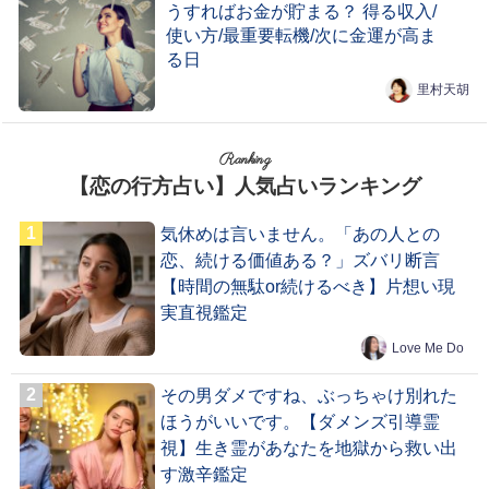
うすればお金が貯まる？ 得る収入/
使い方/最重要転機/次に金運が高ま
る日
里村天胡
Ranking
【恋の行方占い】人気占いランキング
気休めは言いません。「あの人との
恋、続ける価値ある？」ズバリ断言
【時間の無駄or続けるべき】片想い現
実直視鑑定
Love Me Do
その男ダメですね、ぶっちゃけ別れた
ほうがいいです。【ダメンズ引導霊
視】生き霊があなたを地獄から救い出
す激辛鑑定