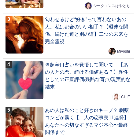
シークエンスはやとも
匂わせるけど“好き”って言わないあの
人。私は都合のいい相手？【曖昧な関
係、続けた道と別の道】二つの未来を
完全霊視！
Miyoshi
※超辛口占い※覚悟して聞いて。【あ
の人との恋、続ける価値ある？】異性
としての正直評価/残酷な盲点/現実的な
結末
CHIE
あの人は私のこと好きorキープ？ 劇薬
コンビが暴く【二人の恋事実11連発】
あなたへの切なすぎるマジ本心〜最終
関係まで