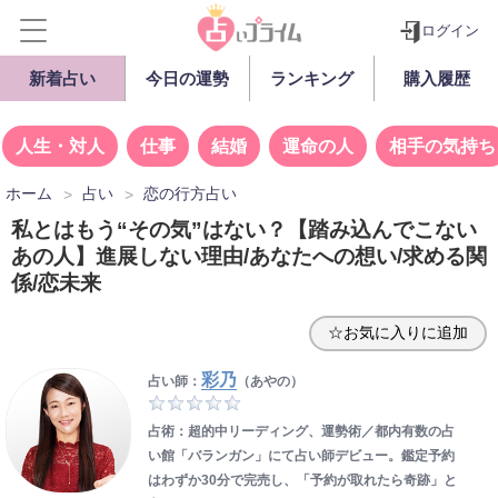
ログイン
新着占い
今日の運勢
ランキング
購入履歴
人生・対人
仕事
結婚
運命の人
相手の気持ち
ホーム
占い
恋の行方占い
私とはもう“その気”はない？【踏み込んでこない
あの人】進展しない理由/あなたへの想い/求める関
係/恋未来
☆お気に入りに追加
彩乃
占い師：
（あやの）
占術：超的中リーディング、運勢術／都内有数の占
い館「バランガン」にて占い師デビュー。鑑定予約
はわずか30分で完売し、「予約が取れたら奇跡」と