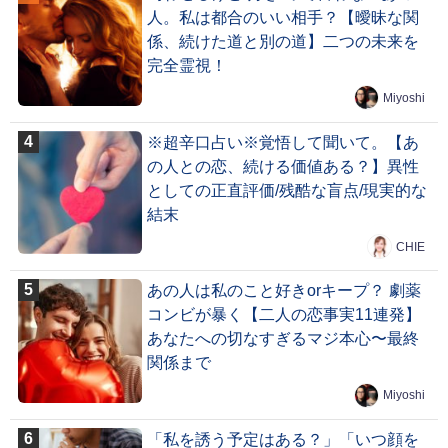
人。私は都合のいい相手？【曖昧な関
係、続けた道と別の道】二つの未来を
完全霊視！
Miyoshi
※超辛口占い※覚悟して聞いて。【あ
の人との恋、続ける価値ある？】異性
としての正直評価/残酷な盲点/現実的な
結末
CHIE
あの人は私のこと好きorキープ？ 劇薬
コンビが暴く【二人の恋事実11連発】
あなたへの切なすぎるマジ本心〜最終
関係まで
Miyoshi
「私を誘う予定はある？」「いつ顔を