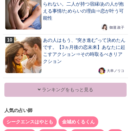
られない。二人が持つ宿縁/あの人が抱
える事情/ためらいの理由⇒恋が叶う可
能性
御瀧 政子
あの人はもう、“突き進む”って決めたん
です。【3ヵ月後の恋未来】あなたに起
こすアクション⇒その時取るべきリア
クション
大串ノリコ
ランキングをもっと見る
人気の占い師
シークエンスはやとも
金城めくるくん