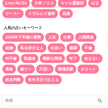
Love Me Do
大串ノリコ
ギャル霊媒師
はる
ヤースー
イヴルルド遙華
花凛
人気の占いキーワード
2026年下半期の運勢
人生
仕事
人間関係
結婚
私を好きな人
出会い
復縁
不倫
W不倫
既婚者
曖昧な関係
年下
会えない
連絡
脈ナシ
片思い
職場恋愛
タロット
姓名判断
生年月日で占える