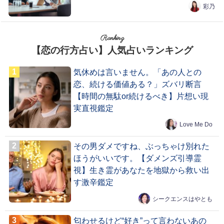
彩乃
Ranking
【恋の行方占い】人気占いランキング
気休めは言いません。「あの人との
恋、続ける価値ある？」ズバリ断言
【時間の無駄or続けるべき】片想い現
実直視鑑定
Love Me Do
その男ダメですね、ぶっちゃけ別れた
ほうがいいです。【ダメンズ引導霊
視】生き霊があなたを地獄から救い出
す激辛鑑定
シークエンスはやとも
匂わせるけど“好き”って言わないあの