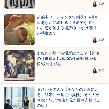
彩乃
超的中リーディングで判明！ ●月×
日あなたに訪れる【運命的な出会
い】恋が始まる場所/きっかけ/相手
の特徴まで
彩乃
あなたが輝ける場所はどこ？【究極
の仕事鑑定】職場の評価/転職or残
留/収める成功
彩乃
まさかあの人!?【あなたの身近にい
る、結婚に一番近い異性】その人が
今抱く想い/性格と見た目⇒入籍はこ
の日！