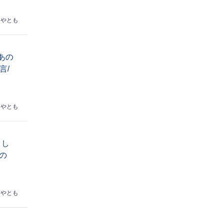
はやとも
あの
言/
はやとも
トし
の
はやとも