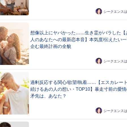
シークエンス
想像以上にヤバかった……生き霊がバラした【
人のあなたへの最新恋本音】本気度/伝えたい一
企む最終計画の全貌
シークエンス
過剰反応する関心/欲望/執着……【エスカレー
続けるあの人の想い・TOP10】暴走寸前の愛情
矛先は、あなた？
シークエンス