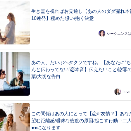
生き霊を視ればお見通し【あの人のダダ漏れ本
10連発】秘めた想い/抱く決意
シークエンス
あの人、だいぶヘタクソですね。【あなたに“
んと伝わってない”恋本音】伝えたいこと/謝罪
葉/大切な告白
Love
この関係はあの人にとって【恋or友情？】あな
望む距離感/曖昧な態度の原因/起こす行動⇒二
●●になります