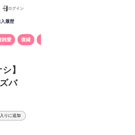
ログイン
購入履歴
複雑愛
復縁
タロット
ナシ】
はズバ
入りに追加