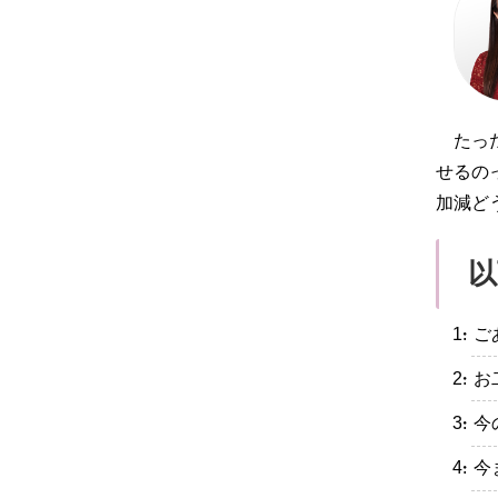
たっ
せるの
加減ど
以
・ご
・お
・今
・今