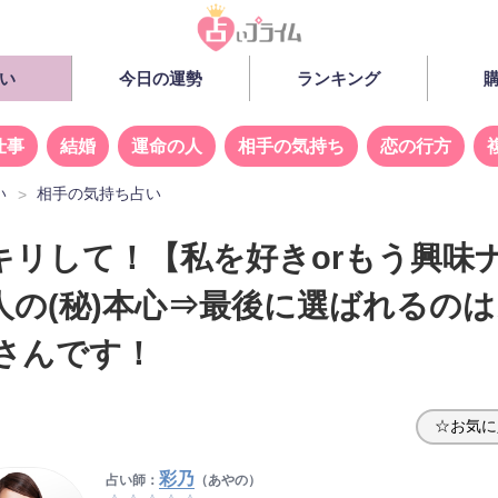
い
今日の運勢
ランキング
仕事
結婚
運命の人
相手の気持ち
恋の行方
い
相手の気持ち占い
キリして！【私を好きorもう興味
人の(秘)本心⇒最後に選ばれるの
●さんです！
☆お気に
彩乃
占い師：
（あやの）