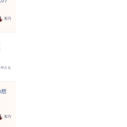
人の
彩乃
ま
き
はやとも
の想
彩乃