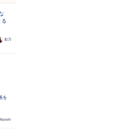
な
まる
彩乃
係を
Miyoshi