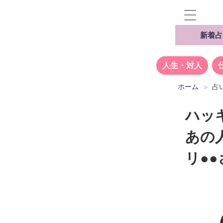
新着占
人生・対人
ホーム
占
ハッ
あの
リ●