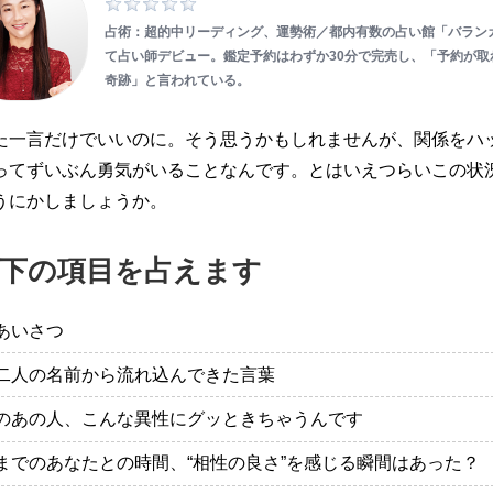
占術：超的中リーディング、運勢術／都内有数の占い館「バラン
て占い師デビュー。鑑定予約はわずか30分で完売し、「予約が取
奇跡」と言われている。
た一言だけでいいのに。そう思うかもしれませんが、関係をハ
ってずいぶん勇気がいることなんです。とはいえつらいこの状
うにかしましょうか。
下の項目を占えます
あいさつ
二人の名前から流れ込んできた言葉
のあの人、こんな異性にグッときちゃうんです
までのあなたとの時間、“相性の良さ”を感じる瞬間はあった？