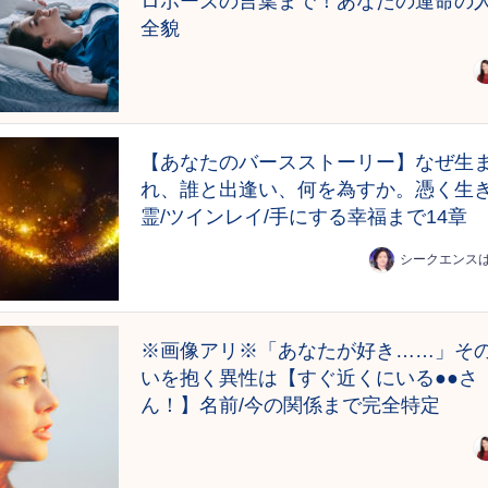
ロポーズの言葉まで！あなたの運命の
全貌
【あなたのバースストーリー】なぜ生
れ、誰と出逢い、何を為すか。憑く生
霊/ツインレイ/手にする幸福まで14章
シークエンス
※画像アリ※「あなたが好き……」そ
いを抱く異性は【すぐ近くにいる●●さ
ん！】名前/今の関係まで完全特定