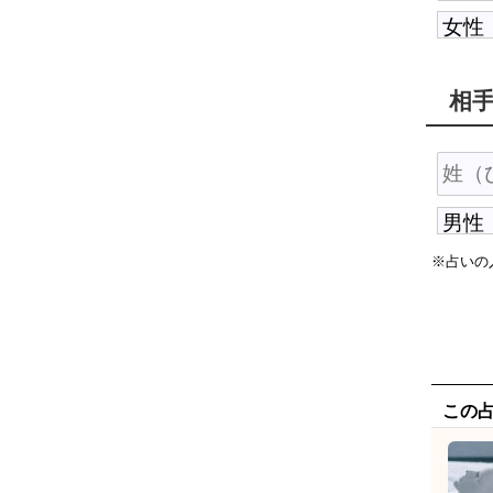
相
※占いの
この