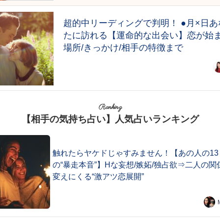
超的中リーディングで判明！ ●月×日あ
たに訪れる【運命的な出会い】恋が始
場所/きっかけ/相手の特徴まで
Ranking
【相手の気持ち占い】人気占いランキング
触れたらヤケドじゃすみません！【あの人の13
の“暴走本音”】Hな妄想/嫉妬/独占欲⇒二人の関
変えにくる“激アツ恋展開”