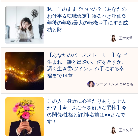
私、このままでいいの？【あなたの
お仕事＆転職鑑定】得るべき評価/3
年後の年収/最大の転機⇒手にする成
功と財
玉木佑和
【あなたのバースストーリー】なぜ
生まれ、誰と出逢い、何を為すか。
憑く生き霊/ツインレイ/手にする幸
福まで14章
シークエンスはやとも
この人、身近に心当たりありません
か？【今、あなたを好きな異性】今
の関係/性格と評判/名前は●●さんで
す！
玉木佑和