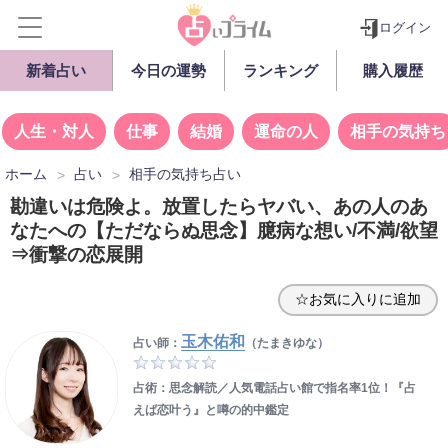
ログイン
新着占い
今日の運勢
ランキング
購入履歴
人生・対人
仕事
結婚
運命の人
相手の気持ち
ホーム
占い
相手の気持ち占い
勘違いは危険よ。放置したらヤバい、あの人のあ
なたへの【ただならぬ思念】臆病な想い/不満/欲望
⇒衝撃の恋展開
☆お気に入りに追加
玉木佑和
占い師：
（たまきゆな）
占術：思念解読／人気電話占い館で指名率1位！『占
えば恋叶う』と噂の的中鑑定