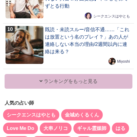
ずとる行動
シークエンスはやとも
既読・未読スルー/音信不通……「これ
は放置という名のプレイ？」あの人が
連絡しない本当の理由/2週間以内に連
絡は来る？
Miyoshi
ランキングをもっと見る
人気の占い師
シークエンスはやとも
金城めくるくん
Love Me Do
大串ノリコ
ギャル霊媒師
はる