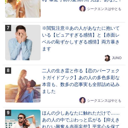
シークエンスはやとも
※閲覧注意※あの人があなたに抱いて
いる【ピュアすぎる感情】と【赤面レ
ベルの恥ずかしすぎる感情】両方暴き
ます
JUNO
二人の生き霊と作る【恋のパーフェク
トガイドブック】あの人の多色多彩な
本音も、数多の恋事実も全部詰め込み
ました
シークエンスはやとも
ほんの少しあなたに触れただけで……
あの人の中でぶわっと広がる【抑えき
れない興奮＆赤面妄想】平常心を保て