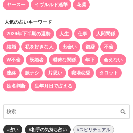
ヤースー
イヴルルド遙華
花凛
人気の占いキーワード
2026年下半期の運勢
人生
仕事
人間関係
結婚
私を好きな人
出会い
復縁
不倫
W不倫
既婚者
曖昧な関係
年下
会えない
連絡
脈ナシ
片思い
職場恋愛
タロット
姓名判断
生年月日で占える
#占い
#相手の気持ち占い
#スピリチュアル