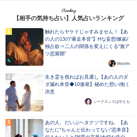
Ranking
【相手の気持ち占い】人気占いランキング
触れたらヤケドじゃすみません！【あ
の人の13の“暴走本音”】Hな妄想/嫉妬/
独占欲⇒二人の関係を変えにくる“激ア
ツ恋展開”
Miyoshi
生き霊を視ればお見通し【あの人のダ
ダ漏れ本音◆10連発】秘めた想い/抱く
決意
シークエンスはやとも
あの人、だいぶヘタクソですね。【あ
なたに“ちゃんと伝わってない”恋本音】