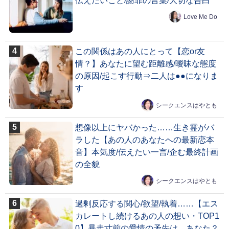
伝えたいこと/謝罪の言葉/大切な告白
Love Me Do
この関係はあの人にとって【恋or友
情？】あなたに望む距離感/曖昧な態度
の原因/起こす行動⇒二人は●●になりま
す
シークエンスはやとも
想像以上にヤバかった……生き霊がバ
ラした【あの人のあなたへの最新恋本
音】本気度/伝えたい一言/企む最終計画
の全貌
シークエンスはやとも
過剰反応する関心/欲望/執着……【エス
カレートし続けるあの人の想い・TOP1
0】暴走寸前の愛情の矛先は、あなた？