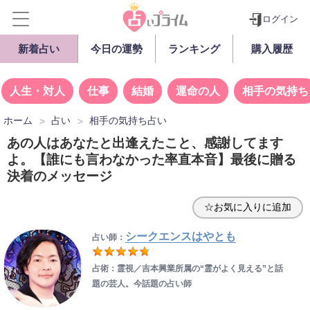
ログイン
新着占い
今日の運勢
ランキング
購入履歴
人生・対人
仕事
結婚
運命の人
相手の気持ち
ホーム
占い
相手の気持ち占い
あの人はあなたと出逢えたこと、感謝してます
よ。【誰にも言わなかった率直本音】最後に贈る
決着のメッセージ
☆お気に入りに追加
シークエンスはやとも
占い師：
占術：霊視／吉本興業所属の“霊がよく見える”と話
題の芸人。今話題の占い師