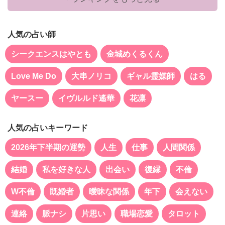
人気の占い師
シークエンスはやとも
金城めくるくん
Love Me Do
大串ノリコ
ギャル霊媒師
はる
ヤースー
イヴルルド遙華
花凛
人気の占いキーワード
2026年下半期の運勢
人生
仕事
人間関係
結婚
私を好きな人
出会い
復縁
不倫
W不倫
既婚者
曖昧な関係
年下
会えない
連絡
脈ナシ
片思い
職場恋愛
タロット