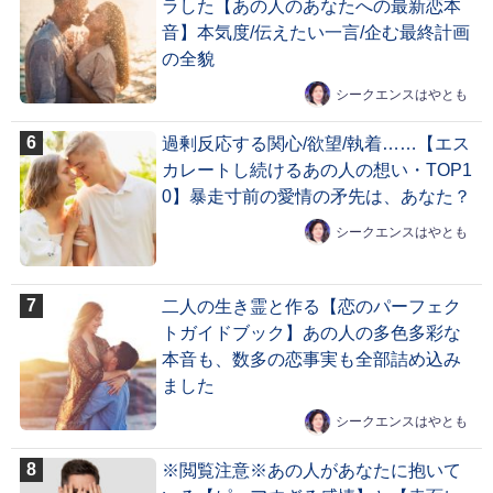
ラした【あの人のあなたへの最新恋本
音】本気度/伝えたい一言/企む最終計画
の全貌
シークエンスはやとも
過剰反応する関心/欲望/執着……【エス
カレートし続けるあの人の想い・TOP1
0】暴走寸前の愛情の矛先は、あなた？
シークエンスはやとも
二人の生き霊と作る【恋のパーフェク
トガイドブック】あの人の多色多彩な
本音も、数多の恋事実も全部詰め込み
ました
シークエンスはやとも
※閲覧注意※あの人があなたに抱いて