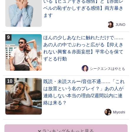
いる【ピュアすぎる感情】と【赤面レ
ベルの恥ずかしすぎる感情】両方暴き
ます
JUNO
ほんの少しあなたに触れただけで……
あの人の中でぶわっと広がる【抑えき
れない興奮＆赤面妄想】平常心を保て
ずとる行動
シークエンスはやとも
既読・未読スルー/音信不通……「これ
は放置という名のプレイ？」あの人が
連絡しない本当の理由/2週間以内に連
絡は来る？
Miyoshi
ランキングをもっと見る