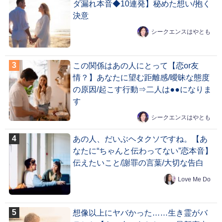
ダ漏れ本音◆10連発】秘めた想い/抱く
決意
シークエンスはやとも
この関係はあの人にとって【恋or友
情？】あなたに望む距離感/曖昧な態度
の原因/起こす行動⇒二人は●●になりま
す
シークエンスはやとも
あの人、だいぶヘタクソですね。【あ
なたに“ちゃんと伝わってない”恋本音】
伝えたいこと/謝罪の言葉/大切な告白
Love Me Do
想像以上にヤバかった……生き霊がバ