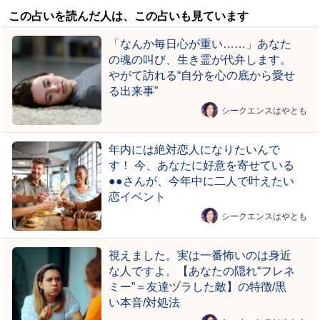
この占いを読んだ人は、この占いも見ています
「なんか毎日心が重い……」あなた
の魂の叫び、生き霊が代弁します。
やがて訪れる“自分を心の底から愛せ
る出来事”
シークエンスはやとも
年内には絶対恋人になりたいんで
す！ 今、あなたに好意を寄せている
●●さんが、今年中に二人で叶えたい
恋イベント
シークエンスはやとも
視えました。実は一番怖いのは身近
な人ですよ。【あなたの隠れ“フレネ
ミー”＝友達ヅラした敵】の特徴/黒
い本音/対処法