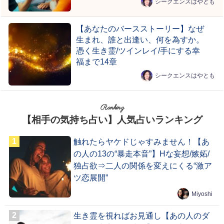
シークエンスはやとも
【あなたのバースストーリー】なぜ
生まれ、誰と出逢い、何を為すか。
憑く生き霊/ツインレイ/手にする幸
福まで14章
シークエンスはやとも
Ranking
【相手の気持ち占い】人気占いランキング
触れたらヤケドじゃすみません！【あ
の人の13の“暴走本音”】Hな妄想/嫉妬/
独占欲⇒二人の関係を変えにくる“激ア
ツ恋展開”
Miyoshi
生き霊を視ればお見通し【あの人のダ