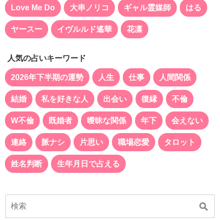
Love Me Do
大串ノリコ
ギャル霊媒師
はる
ヤースー
イヴルルド遙華
花凛
人気の占いキーワード
2026年下半期の運勢
人生
仕事
人間関係
結婚
私を好きな人
出会い
復縁
不倫
W不倫
既婚者
曖昧な関係
年下
会えない
連絡
脈ナシ
片思い
職場恋愛
タロット
姓名判断
生年月日で占える