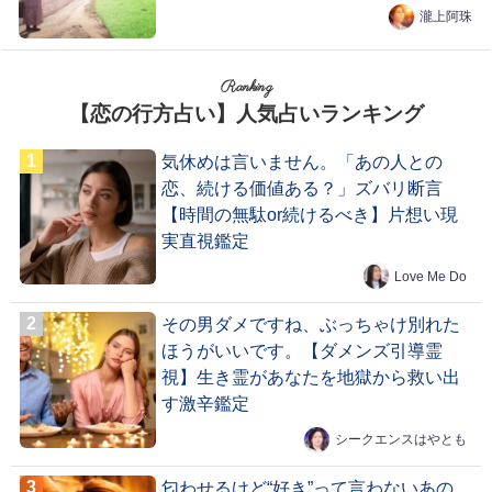
瀧上阿珠
Ranking
【恋の行方占い】人気占いランキング
気休めは言いません。「あの人との
恋、続ける価値ある？」ズバリ断言
【時間の無駄or続けるべき】片想い現
実直視鑑定
Love Me Do
その男ダメですね、ぶっちゃけ別れた
ほうがいいです。【ダメンズ引導霊
視】生き霊があなたを地獄から救い出
す激辛鑑定
シークエンスはやとも
匂わせるけど“好き”って言わないあの