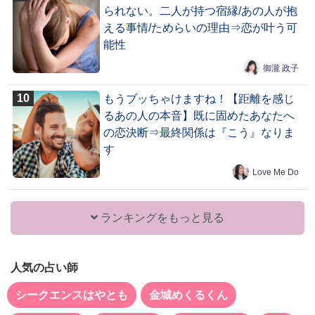
られない。二人が持つ宿縁/あの人が抱
える事情/ためらいの理由⇒恋が叶う可
能性
御瀧 政子
もうブッちゃけますね！【距離を感じ
るあの人の本音】既に固めたあなたへ
の恋決断⇒最終関係は『こう』なりま
す
Love Me Do
ランキングをもっと見る
人気の占い師
シークエンスはやとも
金城めくるくん