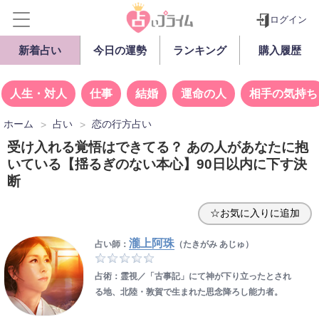
ログイン
新着占い
今日の運勢
ランキング
購入履歴
人生・対人
仕事
結婚
運命の人
相手の気持ち
ホーム
占い
恋の行方占い
受け入れる覚悟はできてる？ あの人があなたに抱
いている【揺るぎのない本心】90日以内に下す決
断
☆お気に入りに追加
瀧上阿珠
占い師：
（たきがみ あじゅ）
占術：霊視／「古事記」にて神が下り立ったとされ
る地、北陸・敦賀で生まれた思念降ろし能力者。