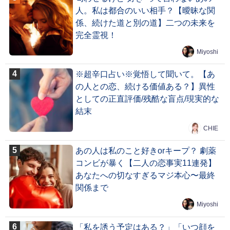
人。私は都合のいい相手？【曖昧な関
係、続けた道と別の道】二つの未来を
完全霊視！
Miyoshi
※超辛口占い※覚悟して聞いて。【あ
の人との恋、続ける価値ある？】異性
としての正直評価/残酷な盲点/現実的な
結末
CHIE
あの人は私のこと好きorキープ？ 劇薬
コンビが暴く【二人の恋事実11連発】
あなたへの切なすぎるマジ本心〜最終
関係まで
Miyoshi
「私を誘う予定はある？」「いつ顔を