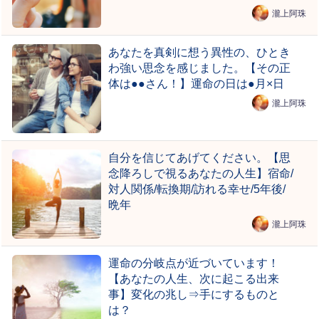
瀧上阿珠
あなたを真剣に想う異性の、ひとき
わ強い思念を感じました。【その正
体は●●さん！】運命の日は●月×日
瀧上阿珠
自分を信じてあげてください。【思
念降ろしで視るあなたの人生】宿命/
対人関係/転換期/訪れる幸せ/5年後/
晩年
瀧上阿珠
運命の分岐点が近づいています！
【あなたの人生、次に起こる出来
事】変化の兆し⇒手にするものと
は？