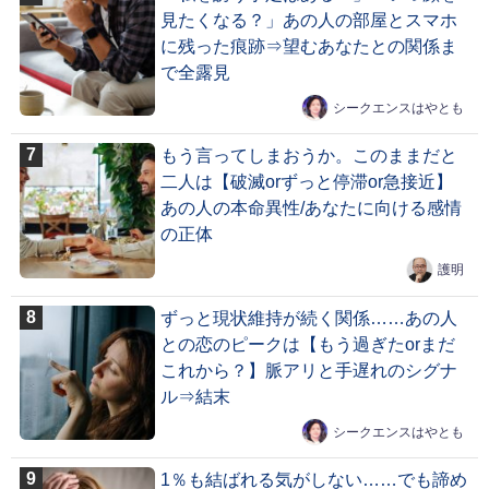
見たくなる？」あの人の部屋とスマホ
に残った痕跡⇒望むあなたとの関係ま
で全露見
シークエンスはやとも
もう言ってしまおうか。このままだと
二人は【破滅orずっと停滞or急接近】
あの人の本命異性/あなたに向ける感情
の正体
護明
ずっと現状維持が続く関係……あの人
との恋のピークは【もう過ぎたorまだ
これから？】脈アリと手遅れのシグナ
ル⇒結末
シークエンスはやとも
1％も結ばれる気がしない……でも諦め