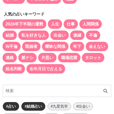
人気の占いキーワード
2026年下半期の運勢
人生
仕事
人間関係
結婚
私を好きな人
出会い
復縁
不倫
W不倫
既婚者
曖昧な関係
年下
会えない
連絡
脈ナシ
片思い
職場恋愛
タロット
姓名判断
生年月日で占える
#占い
#結婚占い
#九星気学
#出会い