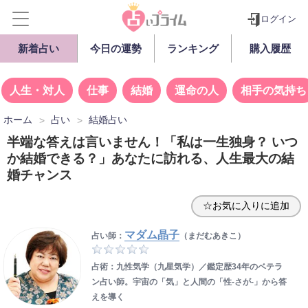
ログイン
新着占い
今日の運勢
ランキング
購入履歴
人生・対人
仕事
結婚
運命の人
相手の気持ち
ホーム
占い
結婚占い
半端な答えは言いません！「私は一生独身？ いつ
か結婚できる？」あなたに訪れる、人生最大の結
婚チャンス
☆お気に入りに追加
マダム晶子
占い師：
（まだむあきこ）
占術：九性気学（九星気学）／鑑定歴34年のベテラ
ン占い師。宇宙の「気」と人間の「性-さが-」から答
えを導く