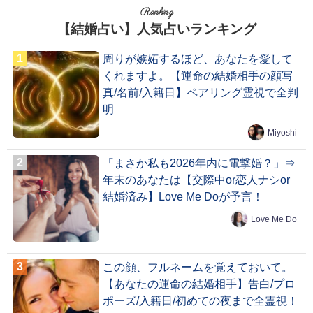
Ranking
【結婚占い】人気占いランキング
周りが嫉妬するほど、あなたを愛して
くれますよ。【運命の結婚相手の顔写
真/名前/入籍日】ペアリング霊視で全判
明
Miyoshi
「まさか私も2026年内に電撃婚？」⇒
年末のあなたは【交際中or恋人ナシor
結婚済み】Love Me Doが予言！
Love Me Do
この顔、フルネームを覚えておいて。
【あなたの運命の結婚相手】告白/プロ
ポーズ/入籍日/初めての夜まで全霊視！