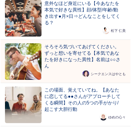
意外なほど身近にいる【今あなたを
本気で好きな異性】顔/体型/年齢/動
き出す●月×日⇒どんなことをしてく
る？
松下 仁美
そろそろ気づいてあげてください。
ずっと想いを寄せてる【本気であな
たを好きになった異性】名前は○○さ
ん
シークエンスはやとも
この場面、覚えていてね。【あなた
に恋してる●●さんがアプローチして
くる瞬間】その人の5つの手がかり/
起こす大胆行動
ゆめの心々