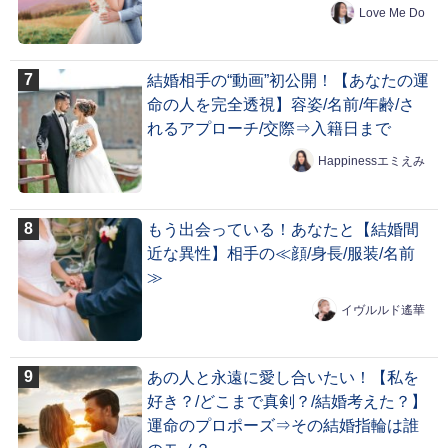
Love Me Do
結婚相手の“動画”初公開！【あなたの運
命の人を完全透視】容姿/名前/年齢/さ
れるアプローチ/交際⇒入籍日まで
Happinessエミえみ
もう出会っている！あなたと【結婚間
近な異性】相手の≪顔/身長/服装/名前
≫
イヴルルド遙華
あの人と永遠に愛し合いたい！【私を
好き？/どこまで真剣？/結婚考えた？】
運命のプロポーズ⇒その結婚指輪は誰