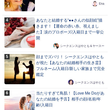
Ena
あなたと結婚する“●●さんの似顔絵”描
きます！【運命の赤い糸、視えまし
た】涙のプロポーズ/入籍日まで一挙公
開
シークエンスはやとも＆ヤースー
顔までズバリ！ シークエンスはやとも
が視た【あなたの結婚相手の生き霊】
フルネーム/入籍日/新しい家族まで完全
鑑定
シークエンスはやとも
当たりすぎて鳥肌！【Love Me Doがあ
なたの結婚を予言】相手の顔/名前/年
齢/入籍日