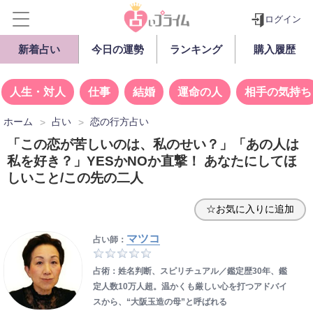
ログイン
新着占い
今日の運勢
ランキング
購入履歴
人生・対人
仕事
結婚
運命の人
相手の気持ち
ホーム
占い
恋の行方占い
「この恋が苦しいのは、私のせい？」「あの人は
私を好き？」YESかNOか直撃！ あなたにしてほ
しいこと/この先の二人
☆お気に入りに追加
マツコ
占い師：
占術：姓名判断、スピリチュアル／鑑定歴30年、鑑
定人数10万人超。温かくも厳しい心を打つアドバイ
スから、“大阪玉造の母”と呼ばれる