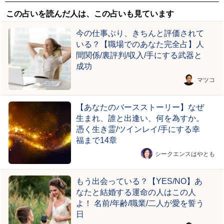
この占いを読んだ人は、この占いも見ています
今の仕事ぶり、きちんと評価されて
いる？【職場でのあなた完全占】人
間関係/裏評判/収入/手にする武器と
成功
マツコ
【あなたのバースストーリー】なぜ
生まれ、誰と出逢い、何を為すか。
憑く生き霊/ツインレイ/手にする幸
福まで14章
シークエンスはやとも
もう出会っている？【YES/NO】あ
なたと結婚する運命の人はこの人
よ！ 名前/年齢/職業/二人が愛を誓う
日