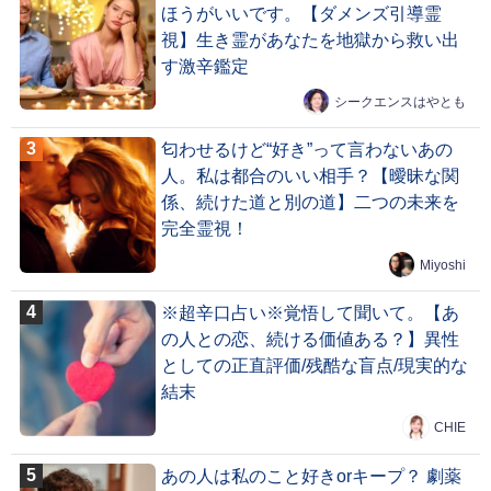
ほうがいいです。【ダメンズ引導霊
視】生き霊があなたを地獄から救い出
す激辛鑑定
シークエンスはやとも
匂わせるけど“好き”って言わないあの
人。私は都合のいい相手？【曖昧な関
係、続けた道と別の道】二つの未来を
完全霊視！
Miyoshi
※超辛口占い※覚悟して聞いて。【あ
の人との恋、続ける価値ある？】異性
としての正直評価/残酷な盲点/現実的な
結末
CHIE
あの人は私のこと好きorキープ？ 劇薬