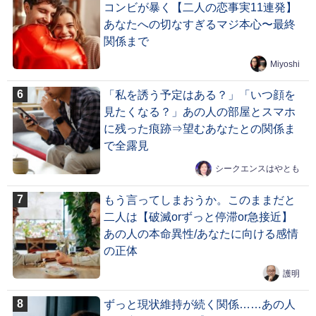
コンビが暴く【二人の恋事実11連発】
あなたへの切なすぎるマジ本心〜最終
関係まで
Miyoshi
「私を誘う予定はある？」「いつ顔を
見たくなる？」あの人の部屋とスマホ
に残った痕跡⇒望むあなたとの関係ま
で全露見
シークエンスはやとも
もう言ってしまおうか。このままだと
二人は【破滅orずっと停滞or急接近】
あの人の本命異性/あなたに向ける感情
の正体
護明
ずっと現状維持が続く関係……あの人