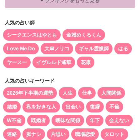
ランキングをもっと見る
人気の占い師
シークエンスはやとも
金城めくるくん
Love Me Do
大串ノリコ
ギャル霊媒師
はる
ヤースー
イヴルルド遙華
花凛
人気の占いキーワード
2026年下半期の運勢
人生
仕事
人間関係
結婚
私を好きな人
出会い
復縁
不倫
W不倫
既婚者
曖昧な関係
年下
会えない
連絡
脈ナシ
片思い
職場恋愛
タロット