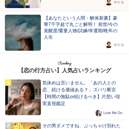
マツコ
【あなたという人間・解体新書】豪
華7千字超で丸ごと解明！ 前世/今の
覚醒度/重要人物/試練/幸運期/晩年の
人生
マツコ
Ranking
【恋の行方占い】人気占いランキング
気休めは言いません。「あの人との
恋、続ける価値ある？」ズバリ断言
【時間の無駄or続けるべき】片想い現
実直視鑑定
Love Me Do
その男ダメですね、ぶっちゃけ別れた