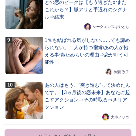
との恋のピークは【もう過ぎたorまだ
これから？】脈アリと手遅れのシグナ
ル⇒結末
シークエンスはやとも
1％も結ばれる気がしない……でも諦め
られない。二人が持つ宿縁/あの人が抱
える事情/ためらいの理由⇒恋が叶う可
能性
御瀧 政子
あの人はもう、“突き進む”って決めたん
です。【3ヵ月後の恋未来】あなたに起
こすアクション⇒その時取るべきリア
クション
大串ノリコ