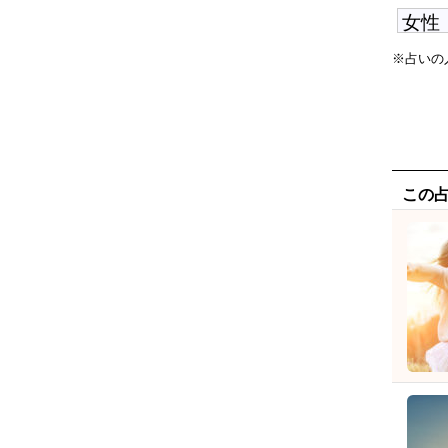
※占いの
この