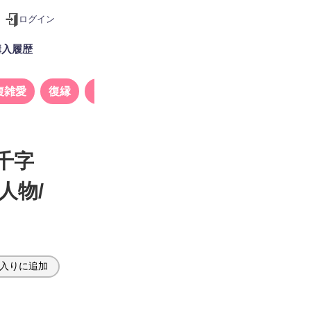
ログイン
購入履歴
複雑愛
復縁
タロット
千字
人物/
入りに追加