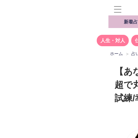
新着占
人生・対人
ホーム
占
【あ
超で
試練