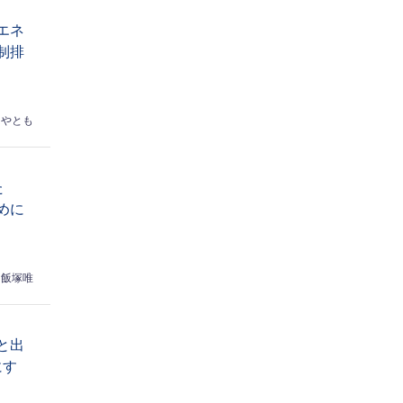
エネ
制排
はやとも
た
めに
飯塚唯
と出
にす