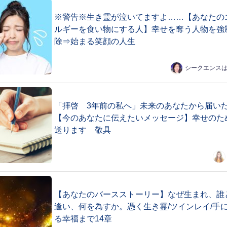
※警告※生き霊が泣いてますよ……【あなたの
ルギーを食い物にする人】幸せを奪う人物を強
除⇒始まる笑顔の人生
シークエンス
「拝啓 3年前の私へ」未来のあなたから届い
【今のあなたに伝えたいメッセージ】幸せのた
送ります 敬具
【あなたのバースストーリー】なぜ生まれ、誰
逢い、何を為すか。憑く生き霊/ツインレイ/手
る幸福まで14章