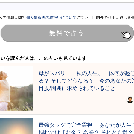
入力情報は弊社
個人情報等の取扱いについて
に従い、目的外の利用は致しま
占いを読んだ人は、この占いも見ています
母がズバリ！「私の人生、一体何が起
る？ そしてどうなる？」今のあなたの
目度/周囲に求められていること
最強タッグで完全霊視！ あなたが人生
掴むのは【お金？ 名誉？ それとも愛？