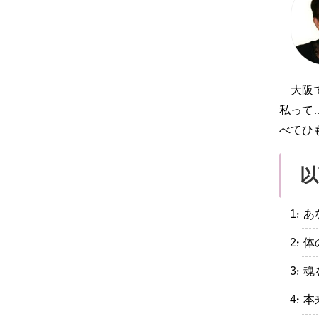
大阪
私って
べてひ
以
・あ
・体
・魂
・本