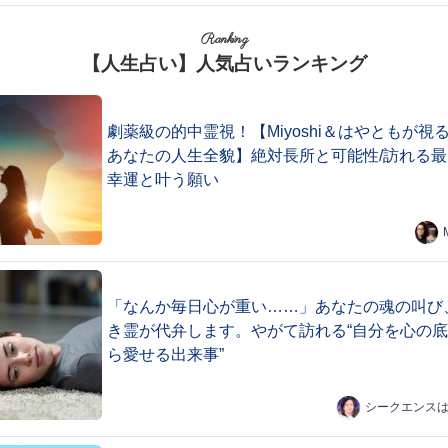
Ranking
【人生占い】人気占いランキング
劇薬級の的中霊視！【Miyoshi＆はやともが視
あなたの人生全貌】絶対長所と可能性/訪れる最
幸運と叶う願い
「なんか毎日心が重い……」あなたの魂の叫び
き霊が代弁します。やがて訪れる“自分を心の
ら愛せる出来事”
シークエンス