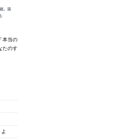
人超。温
る
「本当の
なたのす
うよ