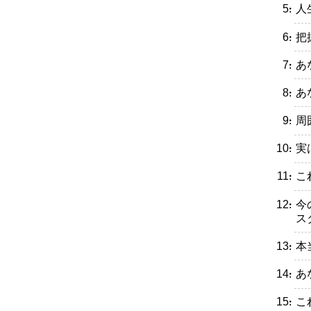
・人
・把
・あ
・あ
・周
・実
・こ
・今
ス
・本
・あ
・こ