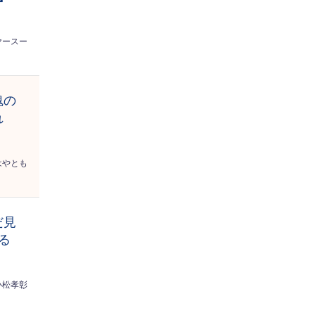
ヤースー
魂の
れ
はやとも
だ見
る
小松孝彰