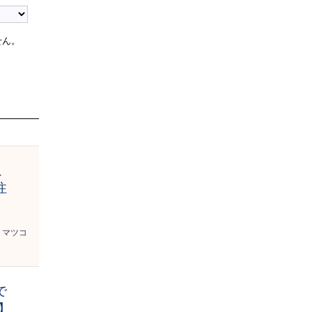
せん。
こ
注
マツコ
で
】