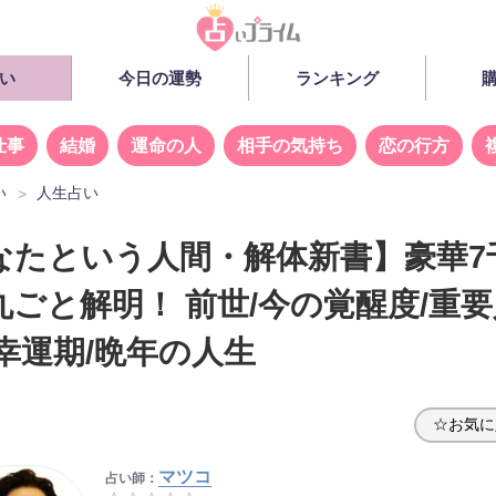
い
今日の運勢
ランキング
仕事
結婚
運命の人
相手の気持ち
恋の行方
い
人生占い
なたという人間・解体新書】豪華7
丸ごと解明！ 前世/今の覚醒度/重要
/幸運期/晩年の人生
☆お気に
マツコ
占い師：