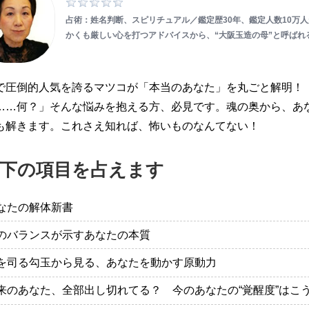
占術：姓名判断、スピリチュアル／鑑定歴30年、鑑定人数10万
かくも厳しい心を打つアドバイスから、“大阪玉造の母”と呼ばれ
で圧倒的人気を誇るマツコが「本当のあなた」を丸ごと解明！
……何？」そんな悩みを抱える方、必見です。魂の奥から、あ
も解きます。これさえ知れば、怖いものなんてない！
下の項目を占えます
なたの解体新書
のバランスが示すあなたの本質
を司る勾玉から見る、あなたを動かす原動力
来のあなた、全部出し切れてる？ 今のあなたの“覚醒度”はこ