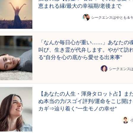
恵まれる縁/最大の幸福期/老後まで
シークエンスはやとも＆
「なんか毎日心が重い……」あなたの
叫び、生き霊が代弁します。やがて訪
る“自分を心の底から愛せる出来事”
シークエンス
【あなたの人生・渾身タロット占】ま
ぬ本当の力/スゴイ評判/運命をこじ開け
カギ⇒辿り着く“一生モノの幸せ”