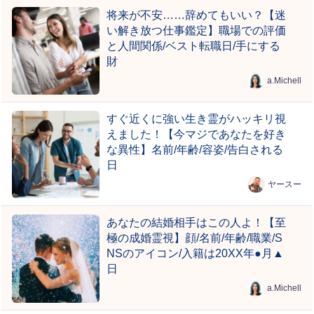
将来が不安……辞めてもいい？【迷
い解き放つ仕事鑑定】職場での評価
と人間関係/ベスト転職日/手にする
財
a.Michell
すぐ近くに強い生き霊がハッキリ視
えました！【今マジであなたを好き
な異性】名前/年齢/容姿/告白される
日
ヤースー
あなたの結婚相手はこの人よ！【至
極の成婚霊視】顔/名前/年齢/職業/S
NSのアイコン/入籍は20XX年●月▲
日
a.Michell