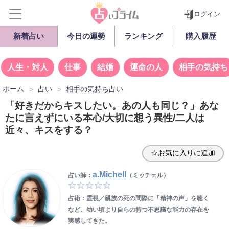
ログイン
新着占い
今日の運勢
ランキング
購入履歴
人生・対人
仕事
結婚
運命の人
相手の気持ち
ホーム
占い
相手の気持ち占い
「好きだからキスしたい。あの人も同じ？」あな
たに言えずにいる本心/大切に想う異性/二人は
近々、キスをする？
☆お気に入りに追加
a.Michell
占い師：
（ミッチェル）
占術：霊視／親族の死の間際に「精神の声」を聴く
など、幼い頃より自らの持つ不思議な能力の存在を
実感してきた。