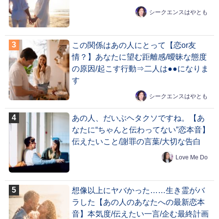
シークエンスはやとも
この関係はあの人にとって【恋or友
情？】あなたに望む距離感/曖昧な態度
の原因/起こす行動⇒二人は●●になりま
す
シークエンスはやとも
あの人、だいぶヘタクソですね。【あ
なたに“ちゃんと伝わってない”恋本音】
伝えたいこと/謝罪の言葉/大切な告白
Love Me Do
想像以上にヤバかった……生き霊がバ
ラした【あの人のあなたへの最新恋本
音】本気度/伝えたい一言/企む最終計画