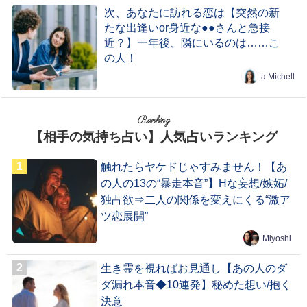
次、あなたに訪れる恋は【突然の新
たな出逢いor身近な●●さんと急接
近？】一年後、隣にいるのは……こ
の人！
a.Michell
Ranking
【相手の気持ち占い】人気占いランキング
触れたらヤケドじゃすみません！【あ
の人の13の“暴走本音”】Hな妄想/嫉妬/
独占欲⇒二人の関係を変えにくる“激ア
ツ恋展開”
Miyoshi
生き霊を視ればお見通し【あの人のダ
ダ漏れ本音◆10連発】秘めた想い/抱く
決意