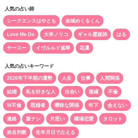
人気の占い師
シークエンスはやとも
金城めくるくん
Love Me Do
大串ノリコ
ギャル霊媒師
はる
ヤースー
イヴルルド遙華
花凛
人気の占いキーワード
2026年下半期の運勢
人生
仕事
人間関係
結婚
私を好きな人
出会い
復縁
不倫
W不倫
既婚者
曖昧な関係
年下
会えない
連絡
脈ナシ
片思い
職場恋愛
タロット
姓名判断
生年月日で占える