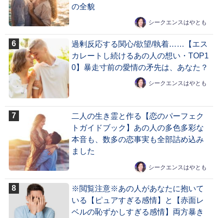
の全貌
シークエンスはやとも
過剰反応する関心/欲望/執着……【エス
カレートし続けるあの人の想い・TOP1
0】暴走寸前の愛情の矛先は、あなた？
シークエンスはやとも
二人の生き霊と作る【恋のパーフェク
トガイドブック】あの人の多色多彩な
本音も、数多の恋事実も全部詰め込み
ました
シークエンスはやとも
※閲覧注意※あの人があなたに抱いて
いる【ピュアすぎる感情】と【赤面レ
ベルの恥ずかしすぎる感情】両方暴き