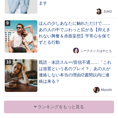
ます
JUNO
ほんの少しあなたに触れただけで……
あの人の中でぶわっと広がる【抑えき
れない興奮＆赤面妄想】平常心を保て
ずとる行動
シークエンスはやとも
既読・未読スルー/音信不通……「これ
は放置という名のプレイ？」あの人が
連絡しない本当の理由/2週間以内に連
絡は来る？
Miyoshi
ランキングをもっと見る