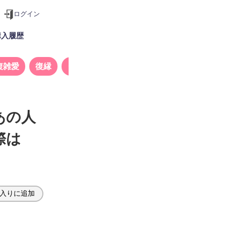
ログイン
購入履歴
複雑愛
復縁
タロット
あの人
際は
入りに追加