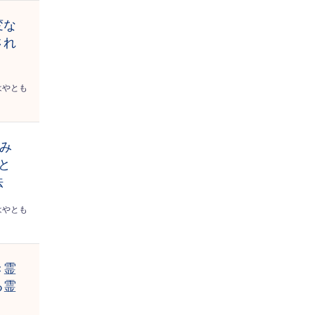
変な
され
はやとも
妬み
と
法
はやとも
き霊
る霊