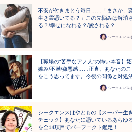
不安が付きまとう毎日……「まさか、
生き霊憑いてる？」この先悩みは解消
る？/幸せになれる？/愛される？
シークエンス
【職場の“苦手なアノ人”の怖い本音】
嫉み/不満/嫌悪感……正直、あなたのこ
をこう思ってます。今後の関係と対処
シークエンス
シークエンスはやともの【スーパー生
チェック】あなたに憑いているあらゆ
を全14項目でパーフェクト鑑定！