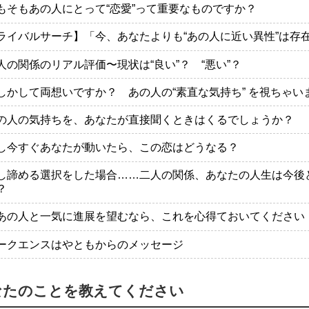
もそもあの人にとって“恋愛”って重要なものですか？
ライバルサーチ】「今、あなたよりも“あの人に近い異性”は存
人の関係のリアル評価〜現状は“良い”？ “悪い”？
しかして両想いですか？ あの人の“素直な気持ち” を視ちゃい
の人の気持ちを、あなたが直接聞くときはくるでしょうか？
し今すぐあなたが動いたら、この恋はどうなる？
し諦める選択をした場合……二人の関係、あなたの人生は今後
？
あの人と一気に進展を望むなら、これを心得ておいてください
ークエンスはやともからのメッセージ
なたのことを教えてください