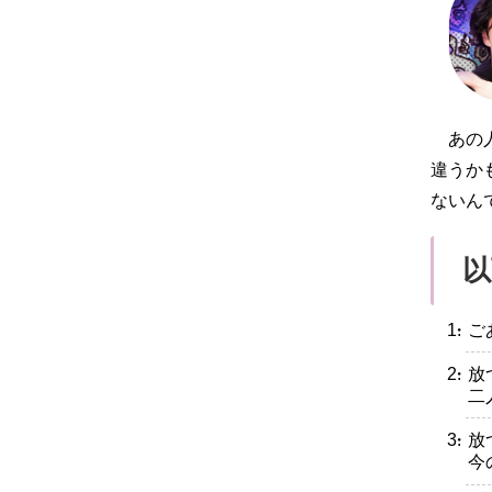
あの
違うか
ないん
以
・ご
・放
二
・放
今