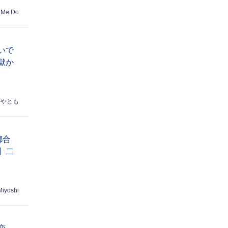
 Me Do
いで
獄か
はやとも
都合
】二
Miyoshi