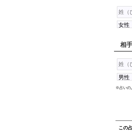
相
※占いの
この