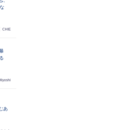
恋、
な
CHIE
暴
る
Miyoshi
むあ