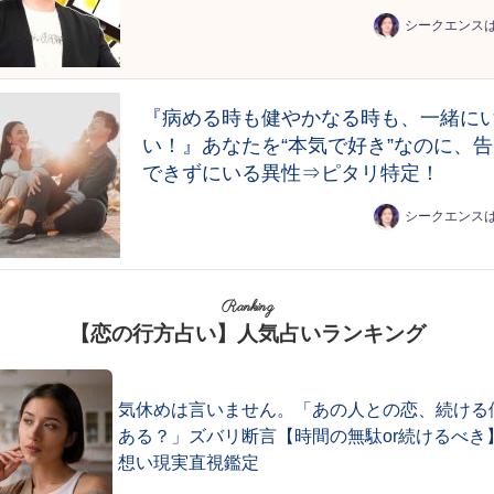
シークエンス
『病める時も健やかなる時も、一緒に
い！』あなたを“本気で好き”なのに、
できずにいる異性⇒ピタリ特定！
シークエンス
Ranking
【恋の行方占い】人気占いランキング
気休めは言いません。「あの人との恋、続ける
ある？」ズバリ断言【時間の無駄or続けるべき
想い現実直視鑑定