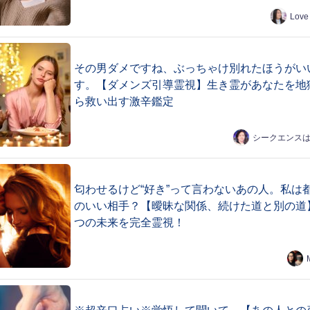
Love
その男ダメですね、ぶっちゃけ別れたほうがい
す。【ダメンズ引導霊視】生き霊があなたを地
ら救い出す激辛鑑定
シークエンス
匂わせるけど“好き”って言わないあの人。私は
のいい相手？【曖昧な関係、続けた道と別の道
つの未来を完全霊視！