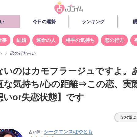
い
今日の運勢
ランキング
仕事
結婚
運命の人
相手の気持ち
恋の行方
い
恋の行方占い
ないのはカモフラージュですよ。
直な気持ち/心の距離⇒この恋、実
想いor失恋状態】です
☆お気に
シークエンスはやとも
占い師：