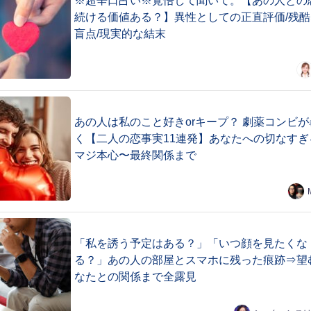
※超辛口占い※覚悟して聞いて。【あの人との
続ける価値ある？】異性としての正直評価/残酷
盲点/現実的な結末
あの人は私のこと好きorキープ？ 劇薬コンビが
く【二人の恋事実11連発】あなたへの切なすぎ
マジ本心〜最終関係まで
「私を誘う予定はある？」「いつ顔を見たくな
る？」あの人の部屋とスマホに残った痕跡⇒望
なたとの関係まで全露見