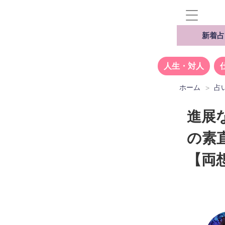
新着占
人生・対人
ホーム
占
進展
の素
【両