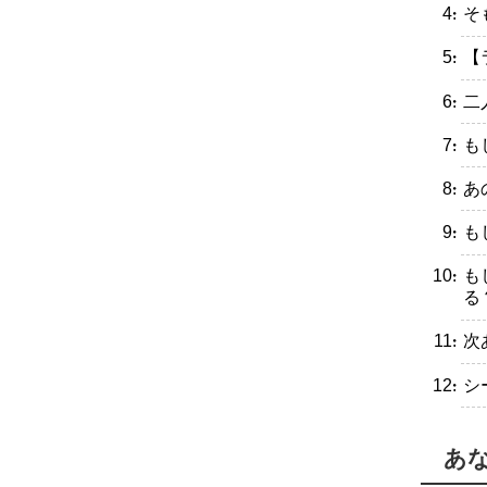
・そ
・【
・二
・も
・あ
・も
・も
る
・次
・シ
あ