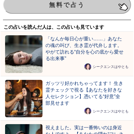
この占いを読んだ人は、この占いも見ています
「なんか毎日心が重い……」あなた
の魂の叫び、生き霊が代弁します。
やがて訪れる“自分を心の底から愛せ
る出来事”
シークエンスはやとも
ガッツリ好かれちゃってます！ 生き
霊チェックで視る【あなたを好きな
人セレクション】憑いてる“好意”全
部見せます
シークエンスはやとも
視えました。実は一番怖いのは身近
な人ですよ。【あなたの隠れ“フレネ