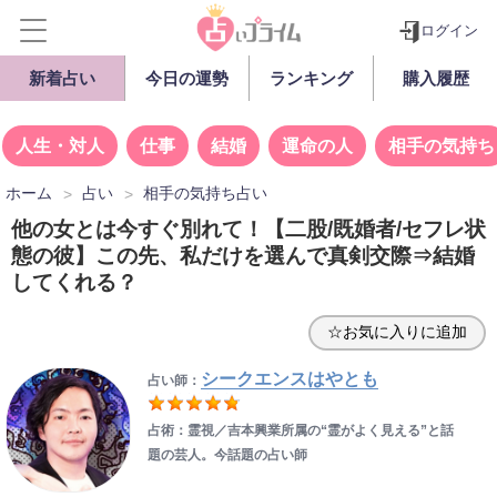
ログイン
新着占い
今日の運勢
ランキング
購入履歴
人生・対人
仕事
結婚
運命の人
相手の気持ち
ホーム
占い
相手の気持ち占い
他の女とは今すぐ別れて！【二股/既婚者/セフレ状
態の彼】この先、私だけを選んで真剣交際⇒結婚
してくれる？
☆お気に入りに追加
シークエンスはやとも
占い師：
占術：霊視／吉本興業所属の“霊がよく見える”と話
題の芸人。今話題の占い師