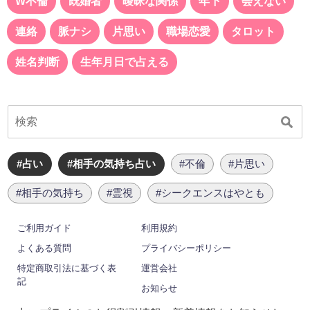
W不倫
既婚者
曖昧な関係
年下
会えない
連絡
脈ナシ
片思い
職場恋愛
タロット
姓名判断
生年月日で占える
#占い
#相手の気持ち占い
#不倫
#片思い
#相手の気持ち
#霊視
#シークエンスはやとも
ご利用ガイド
利用規約
よくある質問
プライバシーポリシー
特定商取引法に基づく表
運営会社
記
お知らせ