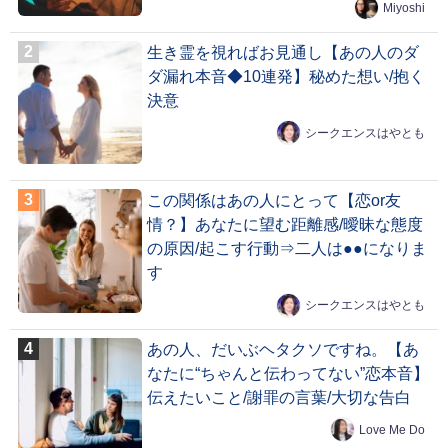
Miyoshi
生き霊を視ればお見通し【あの人のダ
ダ漏れ本音◆10連発】秘めた想い/抱く
決意
シークエンスはやとも
この関係はあの人にとって【恋or友
情？】あなたに望む距離感/曖昧な態度
の原因/起こす行動⇒二人は●●になりま
す
シークエンスはやとも
あの人、だいぶヘタクソですね。【あ
なたに“ちゃんと伝わってない”恋本音】
伝えたいこと/謝罪の言葉/大切な告白
Love Me Do