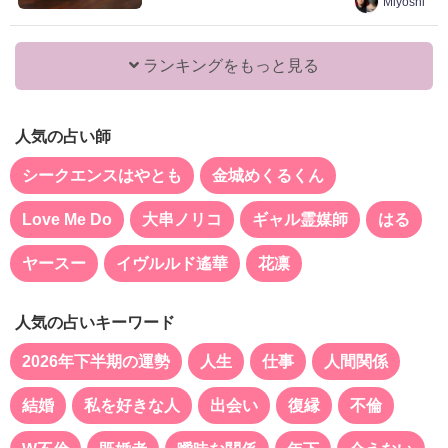
Miyoshi
ランキングをもっと見る
人気の占い師
シークエンスはやとも
金城めくるくん
Love Me Do
大串ノリコ
ギャル霊媒師
はる
ヤースー
イヴルルド遙華
花凛
人気の占いキーワード
2026年下半期の運勢
人生
仕事
人間関係
結婚
私を好きな人
出会い
復縁
不倫