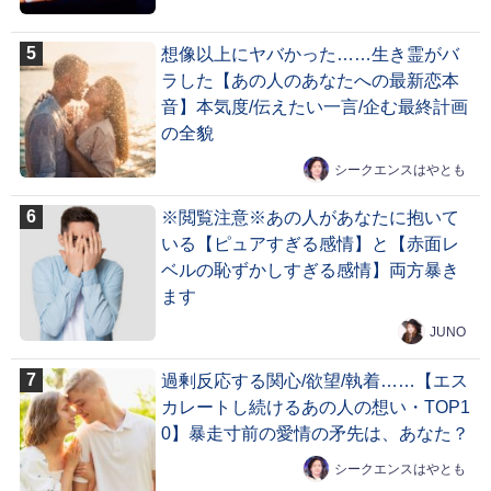
想像以上にヤバかった……生き霊がバ
ラした【あの人のあなたへの最新恋本
音】本気度/伝えたい一言/企む最終計画
の全貌
シークエンスはやとも
※閲覧注意※あの人があなたに抱いて
いる【ピュアすぎる感情】と【赤面レ
ベルの恥ずかしすぎる感情】両方暴き
ます
JUNO
過剰反応する関心/欲望/執着……【エス
カレートし続けるあの人の想い・TOP1
0】暴走寸前の愛情の矛先は、あなた？
シークエンスはやとも