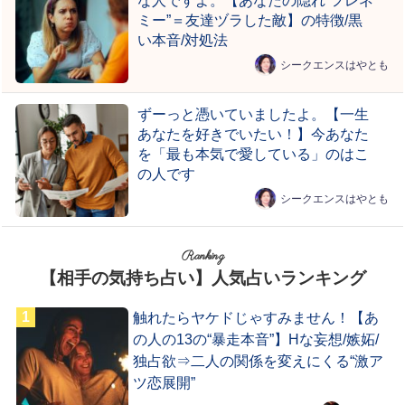
ミー”＝友達ヅラした敵】の特徴/黒
い本音/対処法
シークエンスはやとも
ずーっと憑いていましたよ。【一生
あなたを好きでいたい！】今あなた
を「最も本気で愛している」のはこ
の人です
シークエンスはやとも
Ranking
【相手の気持ち占い】人気占いランキング
触れたらヤケドじゃすみません！【あ
の人の13の“暴走本音”】Hな妄想/嫉妬/
独占欲⇒二人の関係を変えにくる“激ア
ツ恋展開”