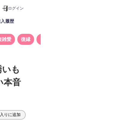
ログイン
購入履歴
複雑愛
復縁
タロット
誘いも
い本音
入りに追加