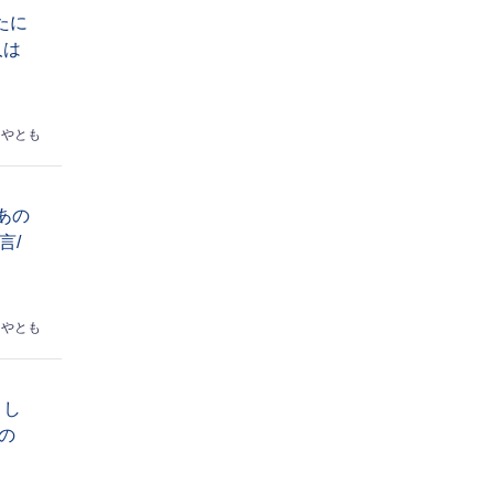
たに
人は
はやとも
あの
言/
はやとも
トし
の