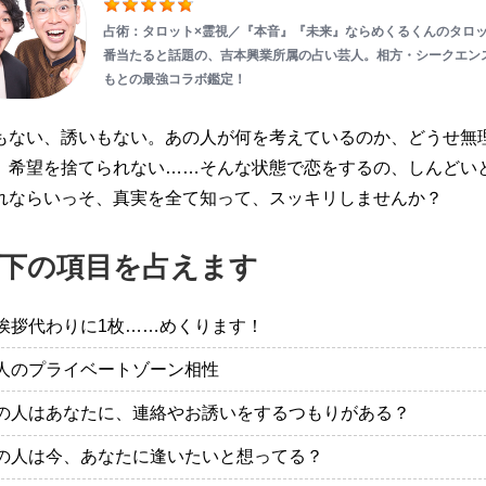
占術：タロット×霊視／『本音』『未来』ならめくるくんのタロッ
番当たると話題の、吉本興業所属の占い芸人。相方・シークエン
もとの最強コラボ鑑定！
もない、誘いもない。あの人が何を考えているのか、どうせ無
、希望を捨てられない……そんな状態で恋をするの、しんどい
れならいっそ、真実を全て知って、スッキリしませんか？
下の項目を占えます
挨拶代わりに1枚……めくります！
人のプライベートゾーン相性
の人はあなたに、連絡やお誘いをするつもりがある？
の人は今、あなたに逢いたいと想ってる？