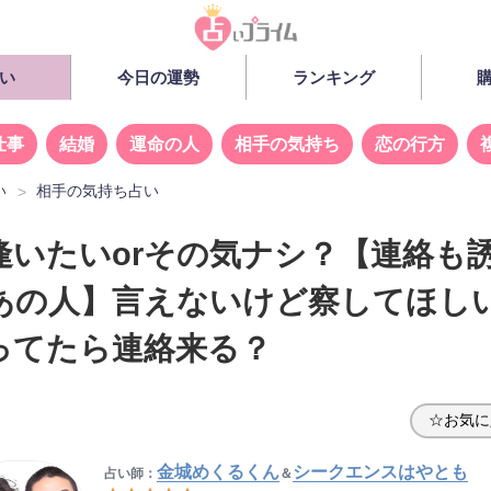
い
今日の運勢
ランキング
仕事
結婚
運命の人
相手の気持ち
恋の行方
い
相手の気持ち占い
逢いたいorその気ナシ？【連絡も
あの人】言えないけど察してほし
ってたら連絡来る？
☆お気に
金城めくるくん
シークエンスはやとも
占い師：
＆