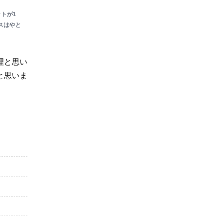
トが1
スはやと
理と思い
と思いま