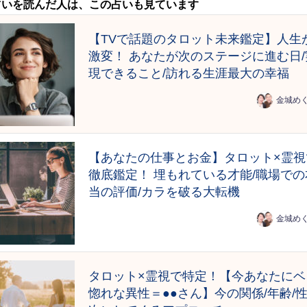
占いを読んだ人は、この占いも見ています
【TVで話題のタロット未来鑑定】人生
激変！ あなたが次のステージに進む日/
現できること/訪れる生涯最大の幸福
金城め
【あなたの仕事とお金】タロット×霊視
徹底鑑定！ 埋もれている才能/職場での
当の評価/カラを破る大転機
金城め
タロット×霊視で特定！【今あなたにベ
惚れな異性＝●●さん】今の関係/年齢/性