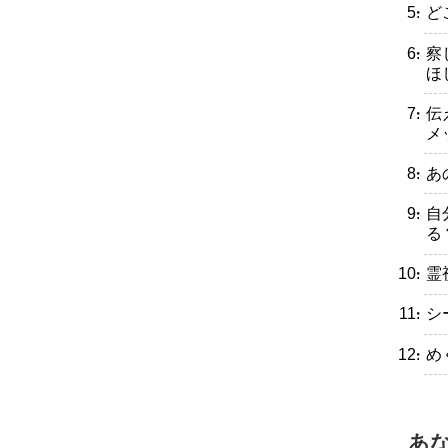
・ど
・察
ほ
・伝
メ
・あ
・自
る
・霊
・シ
・め
あ