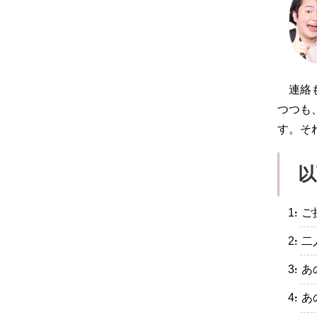
連絡
つつも
す。そ
以
・ご
・二
・あ
・あ