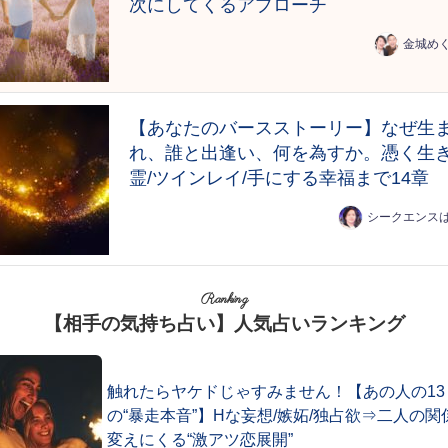
次にしてくるアプローチ
金城め
【あなたのバースストーリー】なぜ生
れ、誰と出逢い、何を為すか。憑く生
霊/ツインレイ/手にする幸福まで14章
シークエンス
Ranking
【相手の気持ち占い】人気占いランキング
触れたらヤケドじゃすみません！【あの人の13
の“暴走本音”】Hな妄想/嫉妬/独占欲⇒二人の関
変えにくる“激アツ恋展開”