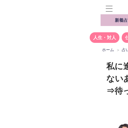
新着占
人生・対人
ホーム
占
私に
ない
⇒待