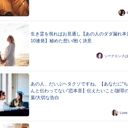
生き霊を視ればお見通し【あの人のダダ漏れ本
10連発】秘めた想い/抱く決意
シークエンス
あの人、だいぶヘタクソですね。【あなたに“
んと伝わってない”恋本音】伝えたいこと/謝罪
葉/大切な告白
Love