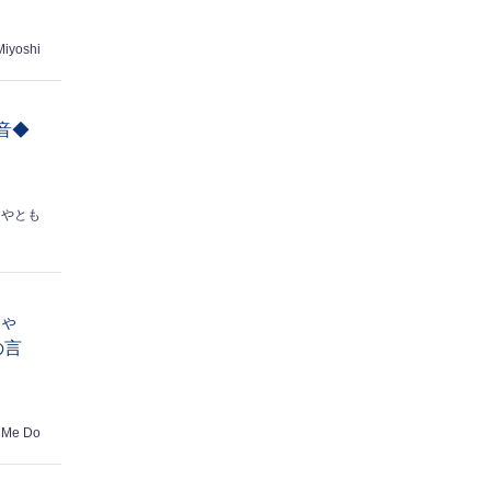
Miyoshi
音◆
はやとも
ちゃ
の言
 Me Do