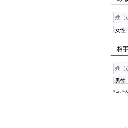
相
※占いの