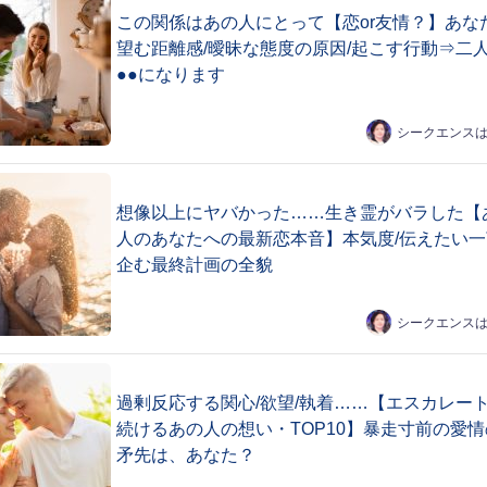
この関係はあの人にとって【恋or友情？】あな
望む距離感/曖昧な態度の原因/起こす行動⇒二
●●になります
シークエンス
想像以上にヤバかった……生き霊がバラした【
人のあなたへの最新恋本音】本気度/伝えたい一
企む最終計画の全貌
シークエンス
過剰反応する関心/欲望/執着……【エスカレー
続けるあの人の想い・TOP10】暴走寸前の愛情
矛先は、あなた？