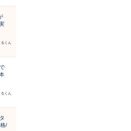
が
実
くるくん
で
本
くるくん
タ
格/