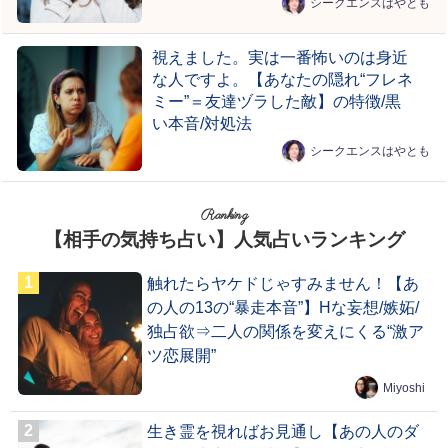
シークエンスはやとも
視えました。実は一番怖いのは身近
な人ですよ。【あなたの隠れ“フレネ
ミー”＝友達ヅラした敵】の特徴/黒
い本音/対処法
シークエンスはやとも
Ranking
【相手の気持ち占い】人気占いランキング
触れたらヤケドじゃすみません！【あ
の人の13の“暴走本音”】Hな妄想/嫉妬/
独占欲⇒二人の関係を変えにくる“激ア
ツ恋展開”
Miyoshi
生き霊を視ればお見通し【あの人のダ