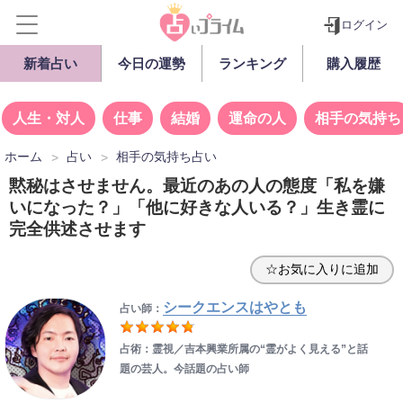
ログイン
新着占い
今日の運勢
ランキング
購入履歴
人生・対人
仕事
結婚
運命の人
相手の気持ち
ホーム
占い
相手の気持ち占い
黙秘はさせません。最近のあの人の態度「私を嫌
いになった？」「他に好きな人いる？」生き霊に
完全供述させます
☆お気に入りに追加
シークエンスはやとも
占い師：
占術：霊視／吉本興業所属の“霊がよく見える”と話
題の芸人。今話題の占い師