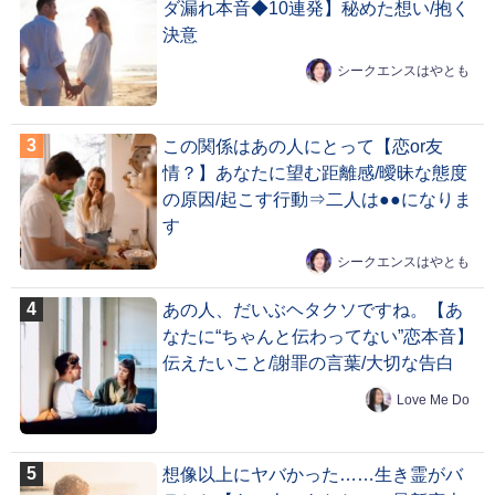
ダ漏れ本音◆10連発】秘めた想い/抱く
決意
シークエンスはやとも
この関係はあの人にとって【恋or友
情？】あなたに望む距離感/曖昧な態度
の原因/起こす行動⇒二人は●●になりま
す
シークエンスはやとも
あの人、だいぶヘタクソですね。【あ
なたに“ちゃんと伝わってない”恋本音】
伝えたいこと/謝罪の言葉/大切な告白
Love Me Do
想像以上にヤバかった……生き霊がバ