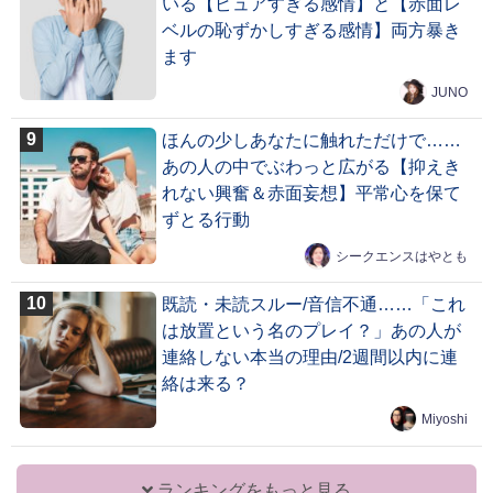
いる【ピュアすぎる感情】と【赤面レ
ベルの恥ずかしすぎる感情】両方暴き
ます
JUNO
ほんの少しあなたに触れただけで……
あの人の中でぶわっと広がる【抑えき
れない興奮＆赤面妄想】平常心を保て
ずとる行動
シークエンスはやとも
既読・未読スルー/音信不通……「これ
は放置という名のプレイ？」あの人が
連絡しない本当の理由/2週間以内に連
絡は来る？
Miyoshi
ランキングをもっと見る