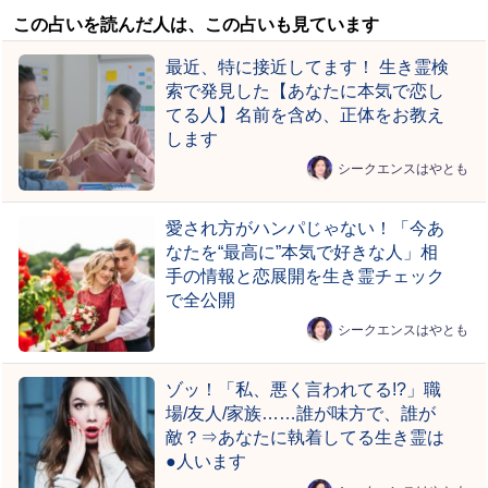
この占いを読んだ人は、この占いも見ています
最近、特に接近してます！ 生き霊検
索で発見した【あなたに本気で恋し
てる人】名前を含め、正体をお教え
します
シークエンスはやとも
愛され方がハンパじゃない！「今あ
なたを“最高に”本気で好きな人」相
手の情報と恋展開を生き霊チェック
で全公開
シークエンスはやとも
ゾッ！「私、悪く言われてる!?」職
場/友人/家族……誰が味方で、誰が
敵？⇒あなたに執着してる生き霊は
●人います