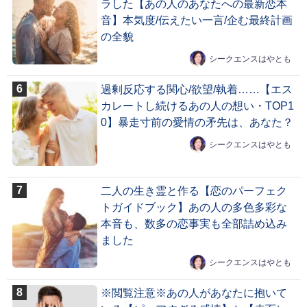
ラした【あの人のあなたへの最新恋本
音】本気度/伝えたい一言/企む最終計画
の全貌
シークエンスはやとも
過剰反応する関心/欲望/執着……【エス
カレートし続けるあの人の想い・TOP1
0】暴走寸前の愛情の矛先は、あなた？
シークエンスはやとも
二人の生き霊と作る【恋のパーフェク
トガイドブック】あの人の多色多彩な
本音も、数多の恋事実も全部詰め込み
ました
シークエンスはやとも
※閲覧注意※あの人があなたに抱いて