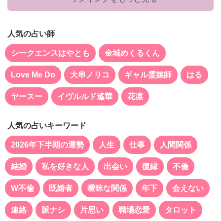
人気の占い師
シークエンスはやとも
金城めくるくん
Love Me Do
大串ノリコ
ギャル霊媒師
はる
ヤースー
イヴルルド遙華
花凛
人気の占いキーワード
2026年下半期の運勢
人生
仕事
人間関係
結婚
私を好きな人
出会い
復縁
不倫
W不倫
既婚者
曖昧な関係
年下
会えない
連絡
脈ナシ
片思い
職場恋愛
タロット