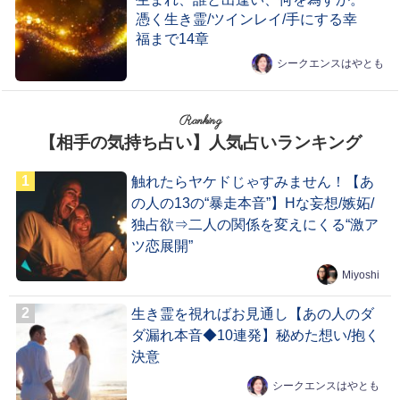
憑く生き霊/ツインレイ/手にする幸
福まで14章
シークエンスはやとも
Ranking
【相手の気持ち占い】人気占いランキング
触れたらヤケドじゃすみません！【あ
の人の13の“暴走本音”】Hな妄想/嫉妬/
独占欲⇒二人の関係を変えにくる“激ア
ツ恋展開”
Miyoshi
生き霊を視ればお見通し【あの人のダ
ダ漏れ本音◆10連発】秘めた想い/抱く
決意
シークエンスはやとも