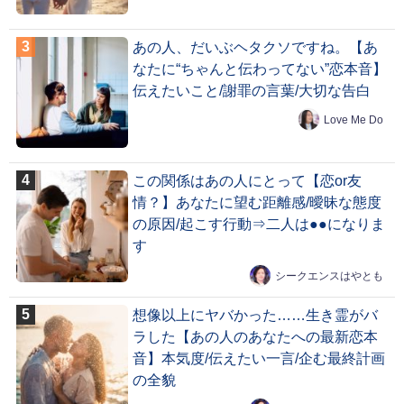
あの人、だいぶヘタクソですね。【あ
なたに“ちゃんと伝わってない”恋本音】
伝えたいこと/謝罪の言葉/大切な告白
Love Me Do
この関係はあの人にとって【恋or友
情？】あなたに望む距離感/曖昧な態度
の原因/起こす行動⇒二人は●●になりま
す
シークエンスはやとも
想像以上にヤバかった……生き霊がバ
ラした【あの人のあなたへの最新恋本
音】本気度/伝えたい一言/企む最終計画
の全貌