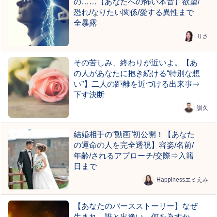
の……【あなたへの怖い本音】欲望/
恐れ/なりたい関係/愛する異性まで
全暴露
りさ
その苦しみ、終わりが近いよ。【あ
の人があなたに抱き続ける“特別な想
い”】二人の距離を近づける出来事⇒
下す決断
訓久
結婚相手の“動画”初公開！【あなた
の運命の人を完全透視】容姿/名前/
年齢/されるアプローチ/交際⇒入籍
日まで
Happinessエミえみ
【あなたのバースストーリー】なぜ
生まれ、誰と出逢い、何を為すか。