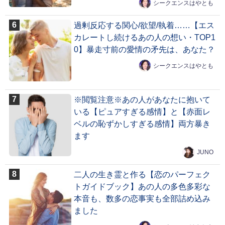
シークエンスはやとも
過剰反応する関心/欲望/執着……【エス
カレートし続けるあの人の想い・TOP1
0】暴走寸前の愛情の矛先は、あなた？
シークエンスはやとも
※閲覧注意※あの人があなたに抱いて
いる【ピュアすぎる感情】と【赤面レ
ベルの恥ずかしすぎる感情】両方暴き
ます
JUNO
二人の生き霊と作る【恋のパーフェク
トガイドブック】あの人の多色多彩な
本音も、数多の恋事実も全部詰め込み
ました