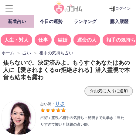
ログイン
新着占い
今日の運勢
ランキング
購入履歴
人生・対人
仕事
結婚
運命の人
相手の気持ち
ホーム
占い
相手の気持ち占い
焦らないで。決定済みよ。もうすぐあなたはあの
人に【愛されまくるor拒絶される】潜入霊視で本
音も結末も露わ
☆お気に入りに追加
りさ
占い師：
占術：霊視／相手の気持ち・秘密まで丸暴き！当た
りすぎて怖いと話題の占い師。