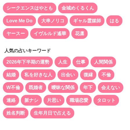
シークエンスはやとも
金城めくるくん
Love Me Do
大串ノリコ
ギャル霊媒師
はる
ヤースー
イヴルルド遙華
花凛
人気の占いキーワード
2026年下半期の運勢
人生
仕事
人間関係
結婚
私を好きな人
出会い
復縁
不倫
W不倫
既婚者
曖昧な関係
年下
会えない
連絡
脈ナシ
片思い
職場恋愛
タロット
姓名判断
生年月日で占える