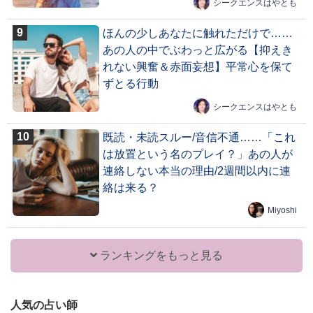
シークエンスはやとも
ほんの少しあなたに触れただけで……
あの人の中でぶわっと広がる【抑えき
れない興奮＆赤面妄想】平常心を保て
ずとる行動
シークエンスはやとも
既読・未読スルー/音信不通……「これ
は放置という名のプレイ？」あの人が
連絡しない本当の理由/2週間以内に連
絡は来る？
Miyoshi
ランキングをもっと見る
人気の占い師