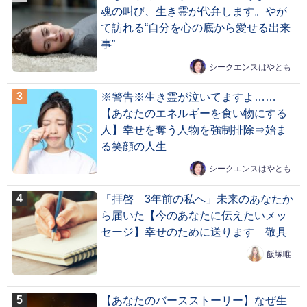
魂の叫び、生き霊が代弁します。やが
て訪れる“自分を心の底から愛せる出来
事”
シークエンスはやとも
※警告※生き霊が泣いてますよ……
【あなたのエネルギーを食い物にする
人】幸せを奪う人物を強制排除⇒始ま
る笑顔の人生
シークエンスはやとも
「拝啓 3年前の私へ」未来のあなたか
ら届いた【今のあなたに伝えたいメッ
セージ】幸せのために送ります 敬具
飯塚唯
【あなたのバースストーリー】なぜ生