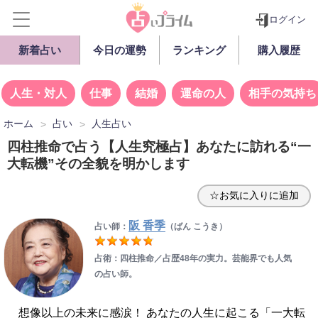
ログイン
新着占い
今日の運勢
ランキング
購入履歴
人生・対人
仕事
結婚
運命の人
相手の気持ち
ホーム
占い
人生占い
四柱推命で占う【人生究極占】あなたに訪れる“一
大転機”その全貌を明かします
☆お気に入りに追加
阪 香季
占い師：
（ばん こうき）
占術：四柱推命／占歴48年の実力。芸能界でも人気
の占い師。
想像以上の未来に感涙！ あなたの人生に起こる「一大転