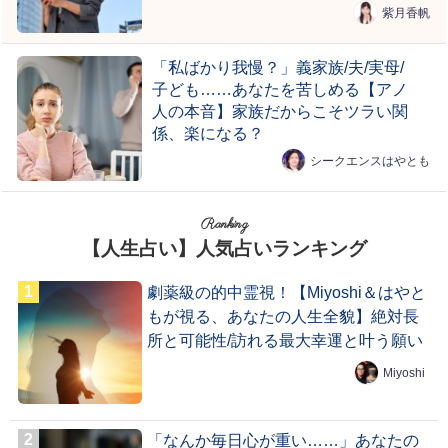
紫月香帆
「私ばかり我慢？」義家族/夫/実母/
子ども……あなたを苦しめる【アノ
人の本音】家族だからこそツラい関
係、楽になる？
シークエンスはやとも
Ranking
【人生占い】人気占いランキング
劇薬級の的中霊視！【Miyoshi＆はやと
もが視る、あなたの人生全貌】絶対長
所と可能性/訪れる最大幸運と叶う願い
Miyoshi
「なんか毎日心が重い……」あなたの