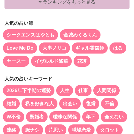
ランキングをもっと見る
人気の占い師
シークエンスはやとも
金城めくるくん
Love Me Do
大串ノリコ
ギャル霊媒師
はる
ヤースー
イヴルルド遙華
花凛
人気の占いキーワード
2026年下半期の運勢
人生
仕事
人間関係
結婚
私を好きな人
出会い
復縁
不倫
W不倫
既婚者
曖昧な関係
年下
会えない
連絡
脈ナシ
片思い
職場恋愛
タロット