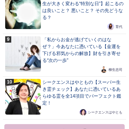
生が大きく変わる“特別な日”】起こるの
は良いこと？ 悪いこと？ その先どうな
る？
育代
「私からお金が逃げていくのはな
ぜ？」今あなたに憑いている【金運を
下げる邪気からの解放】財を引き寄せ
る“次の一歩”
柳生忠司
シークエンスはやともの【スーパー生
き霊チェック】あなたに憑いているあ
らゆる霊を全14項目でパーフェクト鑑
定！
シークエンスはやとも