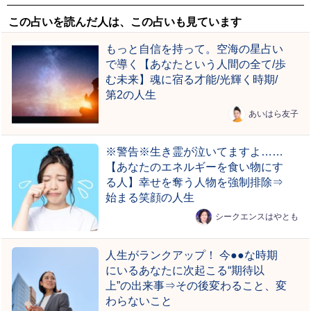
この占いを読んだ人は、この占いも見ています
もっと自信を持って。空海の星占い
で導く【あなたという人間の全て/歩
む未来】魂に宿る才能/光輝く時期/
第2の人生
あいはら友子
※警告※生き霊が泣いてますよ……
【あなたのエネルギーを食い物にす
る人】幸せを奪う人物を強制排除⇒
始まる笑顔の人生
シークエンスはやとも
人生がランクアップ！ 今●●な時期
にいるあなたに次起こる“期待以
上”の出来事⇒その後変わること、変
わらないこと