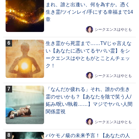
まれ、誰と出逢い、何を為すか。憑く
生き霊/ツインレイ/手にする幸福まで14
章
シークエンスはやとも
生き霊から死霊まで……TVじゃ言えな
い【あなたに憑いてるヤバい霊】をシ
ークエンスはやともがとことんチェッ
ク！
シークエンスはやとも
「なんだか疲れる」それ、誰かの生き
霊のせいかも？【あなたを陰で笑う人/
妬み/呪い/執着……】マジでヤバい人間
関係霊視
シークエンスはやとも
バケモノ級の未来予言！【あなたの人