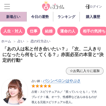
ログイン
新着占い
今日の運勢
ランキング
購入履歴
人生・対人
仕事
結婚
運命の人
相手の気持ち
ホーム
占い
恋の行方占い
「あの人は私と付き合いたい？」「次、二人きり
になったら何をしてくる？」赤面必至の本音と“決
定的行動”
☆お気に入りに追加
パシンペロンはやぶさ
占い師：
占術：スピリチュアル／「笑っていいとも！」で大
ブレイク！魂、オーラ、性感帯などあらゆるものが
視える元祖スピリチュアル芸人。