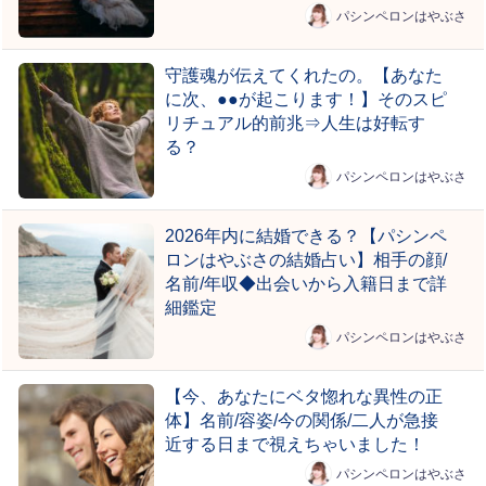
パシンペロンはやぶさ
守護魂が伝えてくれたの。【あなた
に次、●●が起こります！】そのスピ
リチュアル的前兆⇒人生は好転す
る？
パシンペロンはやぶさ
2026年内に結婚できる？【パシンペ
ロンはやぶさの結婚占い】相手の顔/
名前/年収◆出会いから入籍日まで詳
細鑑定
パシンペロンはやぶさ
【今、あなたにベタ惚れな異性の正
体】名前/容姿/今の関係/二人が急接
近する日まで視えちゃいました！
パシンペロンはやぶさ