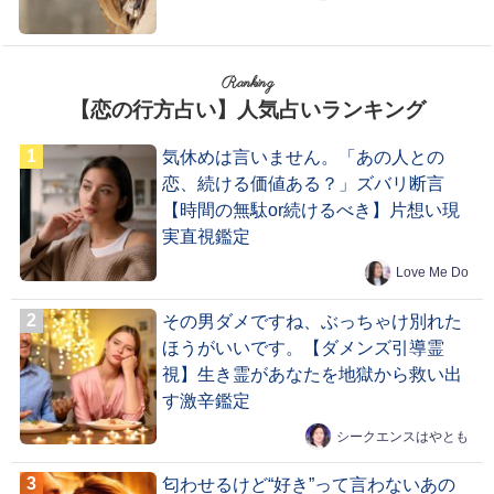
Ranking
【恋の行方占い】人気占いランキング
気休めは言いません。「あの人との
恋、続ける価値ある？」ズバリ断言
【時間の無駄or続けるべき】片想い現
実直視鑑定
Love Me Do
その男ダメですね、ぶっちゃけ別れた
ほうがいいです。【ダメンズ引導霊
視】生き霊があなたを地獄から救い出
す激辛鑑定
シークエンスはやとも
匂わせるけど“好き”って言わないあの