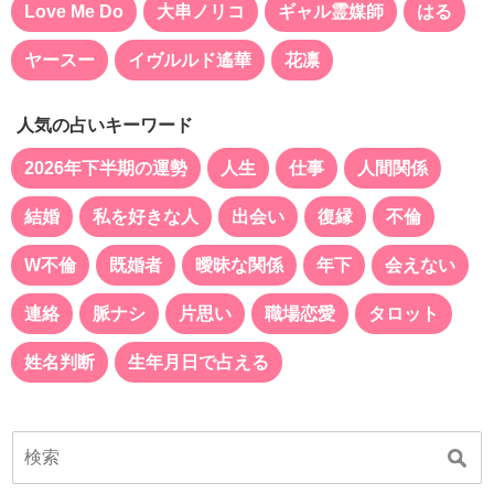
Love Me Do
大串ノリコ
ギャル霊媒師
はる
ヤースー
イヴルルド遙華
花凛
人気の占いキーワード
2026年下半期の運勢
人生
仕事
人間関係
結婚
私を好きな人
出会い
復縁
不倫
W不倫
既婚者
曖昧な関係
年下
会えない
連絡
脈ナシ
片思い
職場恋愛
タロット
姓名判断
生年月日で占える