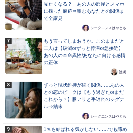
見たくなる？」あの人の部屋とスマホ
に残った痕跡⇒望むあなたとの関係ま
で全露見
シークエンスはやとも
もう言ってしまおうか。このままだと
二人は【破滅orずっと停滞or急接近】
あの人の本命異性/あなたに向ける感情
の正体
護明
ずっと現状維持が続く関係……あの人
との恋のピークは【もう過ぎたorまだ
これから？】脈アリと手遅れのシグナ
ル⇒結末
シークエンスはやとも
1％も結ばれる気がしない……でも諦め