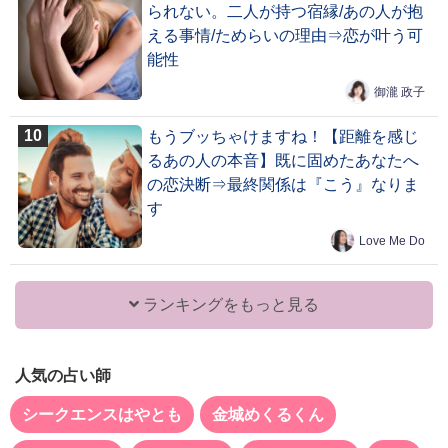
られない。二人が持つ宿縁/あの人が抱
える事情/ためらいの理由⇒恋が叶う可
能性
御瀧 政子
もうブッちゃけますね！【距離を感じ
るあの人の本音】既に固めたあなたへ
の恋決断⇒最終関係は『こう』なりま
す
Love Me Do
ランキングをもっと見る
人気の占い師
シークエンスはやとも
金城めくるくん