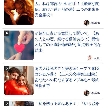
人。私は都合のいい相手？【曖昧な関
係、続けた道と別の道】二つの未来を
完全霊視！
Miyoshi
※超辛口占い※覚悟して聞いて。【あ
の人との恋、続ける価値ある？】異性
としての正直評価/残酷な盲点/現実的な
結末
CHIE
あの人は私のこと好きorキープ？ 劇薬
コンビが暴く【二人の恋事実11連発】
あなたへの切なすぎるマジ本心〜最終
関係まで
Miyoshi
「私を誘う予定はある？」「いつ顔を