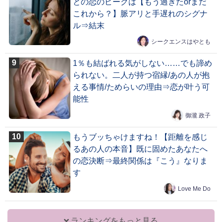
との恋のピークは【もう過ぎたorまだ
これから？】脈アリと手遅れのシグナ
ル⇒結末
シークエンスはやとも
1％も結ばれる気がしない……でも諦め
られない。二人が持つ宿縁/あの人が抱
える事情/ためらいの理由⇒恋が叶う可
能性
御瀧 政子
もうブッちゃけますね！【距離を感じ
るあの人の本音】既に固めたあなたへ
の恋決断⇒最終関係は『こう』なりま
す
Love Me Do
ランキングをもっと見る