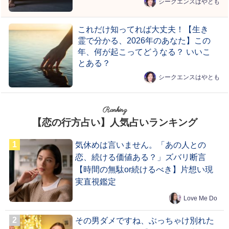
シークエンスはやとも
これだけ知ってれば大丈夫！【生き
霊で分かる、2026年のあなた】この
年、何が起こってどうなる？ いいこ
とある？
シークエンスはやとも
Ranking
【恋の行方占い】人気占いランキング
気休めは言いません。「あの人との
恋、続ける価値ある？」ズバリ断言
【時間の無駄or続けるべき】片想い現
実直視鑑定
Love Me Do
その男ダメですね、ぶっちゃけ別れた