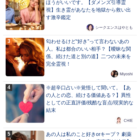
ほうがいいです。【ダメンズ引導霊
視】生き霊があなたを地獄から救い出
す激辛鑑定
シークエンスはやとも
匂わせるけど“好き”って言わないあの
人。私は都合のいい相手？【曖昧な関
係、続けた道と別の道】二つの未来を
完全霊視！
Miyoshi
※超辛口占い※覚悟して聞いて。【あ
の人との恋、続ける価値ある？】異性
としての正直評価/残酷な盲点/現実的な
結末
CHIE
あの人は私のこと好きorキープ？ 劇薬