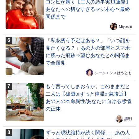
コンビが暴く【二人の恋事実11連発】
あなたへの切なすぎるマジ本心〜最終
関係まで
Miyoshi
「私を誘う予定はある？」「いつ顔を
見たくなる？」あの人の部屋とスマホ
に残った痕跡⇒望むあなたとの関係ま
で全露見
シークエンスはやとも
もう言ってしまおうか。このままだと
二人は【破滅orずっと停滞or急接近】
あの人の本命異性/あなたに向ける感情
の正体
護明
ずっと現状維持が続く関係……あの人