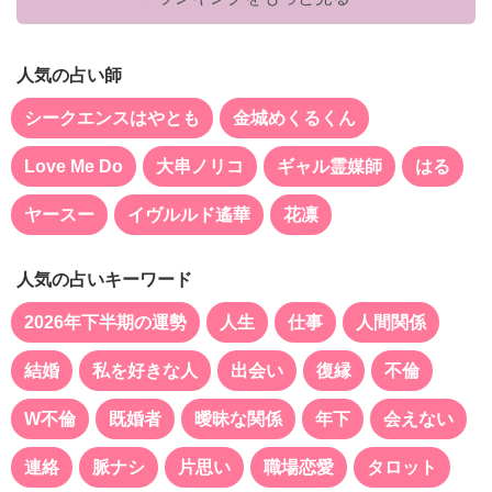
人気の占い師
シークエンスはやとも
金城めくるくん
Love Me Do
大串ノリコ
ギャル霊媒師
はる
ヤースー
イヴルルド遙華
花凛
人気の占いキーワード
2026年下半期の運勢
人生
仕事
人間関係
結婚
私を好きな人
出会い
復縁
不倫
W不倫
既婚者
曖昧な関係
年下
会えない
連絡
脈ナシ
片思い
職場恋愛
タロット