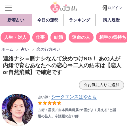
ログイン
新着占い
今日の運勢
ランキング
購入履歴
人生・対人
仕事
結婚
運命の人
相手の気持ち
ホーム
占い
恋の行方占い
連絡ナシ＝脈ナシなんて決めつけNG！ あの人が
内緒で育むあなたへの恋心⇒二人の結末は【恋人
or自然消滅】で確定です
☆お気に入りに追加
シークエンスはやとも
占い師：
占術：霊視／吉本興業所属の“霊がよく見える”と話
題の芸人。今話題の占い師