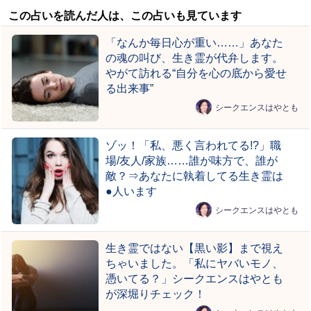
この占いを読んだ人は、この占いも見ています
「なんか毎日心が重い……」あなた
の魂の叫び、生き霊が代弁します。
やがて訪れる“自分を心の底から愛せ
る出来事”
シークエンスはやとも
ゾッ！「私、悪く言われてる!?」職
場/友人/家族……誰が味方で、誰が
敵？⇒あなたに執着してる生き霊は
●人います
シークエンスはやとも
生き霊ではない【黒い影】まで視え
ちゃいました。「私にヤバいモノ、
憑いてる？」シークエンスはやとも
が深堀りチェック！