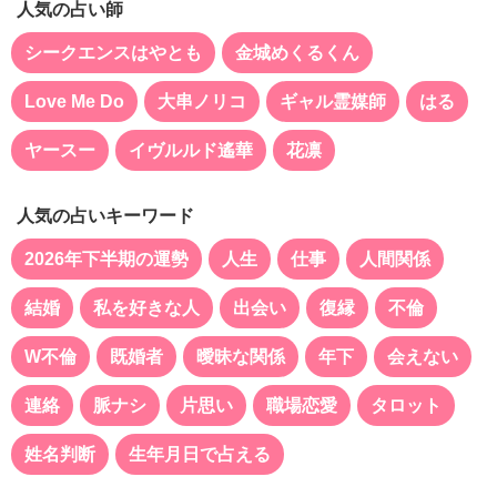
人気の占い師
シークエンスはやとも
金城めくるくん
Love Me Do
大串ノリコ
ギャル霊媒師
はる
ヤースー
イヴルルド遙華
花凛
人気の占いキーワード
2026年下半期の運勢
人生
仕事
人間関係
結婚
私を好きな人
出会い
復縁
不倫
W不倫
既婚者
曖昧な関係
年下
会えない
連絡
脈ナシ
片思い
職場恋愛
タロット
姓名判断
生年月日で占える