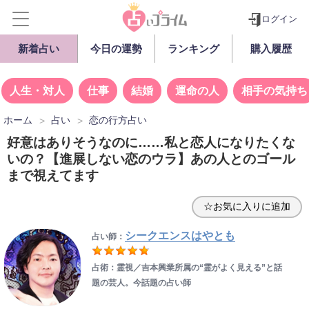
ログイン
新着占い
今日の運勢
ランキング
購入履歴
人生・対人
仕事
結婚
運命の人
相手の気持ち
ホーム
占い
恋の行方占い
好意はありそうなのに……私と恋人になりたくな
いの？【進展しない恋のウラ】あの人とのゴール
まで視えてます
☆お気に入りに追加
シークエンスはやとも
占い師：
占術：霊視／吉本興業所属の“霊がよく見える”と話
題の芸人。今話題の占い師