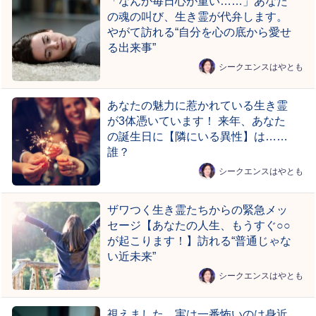
「なんか毎日心が重い……」あなた
の魂の叫び、生き霊が代弁します。
やがて訪れる“自分を心の底から愛せ
る出来事”
シークエンスはやとも
あなたの魅力に惹かれている生き霊
が3体憑いています！ 来年、あなた
の誕生日に【隣にいる異性】は……
誰？
シークエンスはやとも
ザワつく生き霊たちからの緊急メッ
セージ【あなたの人生、もうすぐ○○
が起こります！】訪れる“普通じゃな
い近未来”
シークエンスはやとも
視えました。実は一番怖いのは身近