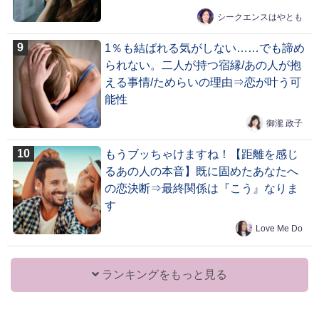
シークエンスはやとも
1％も結ばれる気がしない……でも諦め
られない。二人が持つ宿縁/あの人が抱
える事情/ためらいの理由⇒恋が叶う可
能性
御瀧 政子
もうブッちゃけますね！【距離を感じ
るあの人の本音】既に固めたあなたへ
の恋決断⇒最終関係は『こう』なりま
す
Love Me Do
ランキングをもっと見る