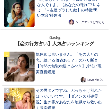
な人ですよ。【あなたの隠れ“フレネ
ミー”＝友達ヅラした敵】の特徴/黒
い本音/対処法
シークエンスはやとも
Ranking
【恋の行方占い】人気占いランキング
気休めは言いません。「あの人との
恋、続ける価値ある？」ズバリ断言
【時間の無駄or続けるべき】片想い現
実直視鑑定
Love Me Do
その男ダメですね、ぶっちゃけ別れた
ほうがいいです。【ダメンズ引導霊
視】生き霊があなたを地獄から救い出
す激辛鑑定