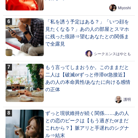
Miyoshi
「私を誘う予定はある？」「いつ顔を
見たくなる？」あの人の部屋とスマホ
に残った痕跡⇒望むあなたとの関係ま
で全露見
シークエンスはやとも
もう言ってしまおうか。このままだと
二人は【破滅orずっと停滞or急接近】
あの人の本命異性/あなたに向ける感情
の正体
護明
ずっと現状維持が続く関係……あの人
との恋のピークは【もう過ぎたorまだ
これから？】脈アリと手遅れのシグナ
ル⇒結末