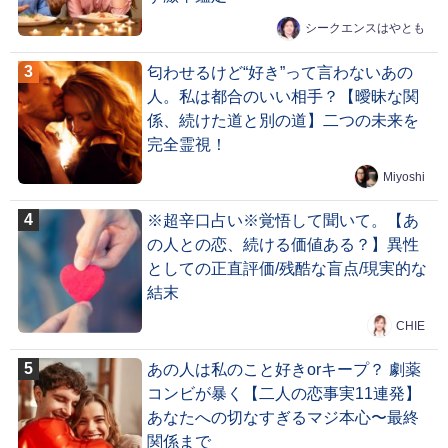
シークエンスはやとも
匂わせるけど“好き”って言わないあの
人。私は都合のいい相手？【曖昧な関
係、続けた道と別の道】二つの未来を
完全霊視！
Miyoshi
※超辛口占い※覚悟して聞いて。【あ
の人との恋、続ける価値ある？】異性
としての正直評価/残酷な盲点/現実的な
結末
CHIE
あの人は私のこと好きorキープ？ 劇薬
コンビが暴く【二人の恋事実11連発】
あなたへの切なすぎるマジ本心〜最終
関係まで