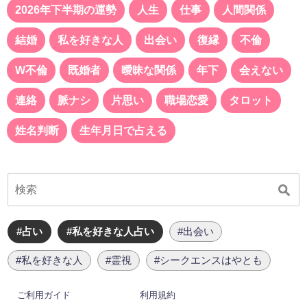
2026年下半期の運勢
人生
仕事
人間関係
結婚
私を好きな人
出会い
復縁
不倫
W不倫
既婚者
曖昧な関係
年下
会えない
連絡
脈ナシ
片思い
職場恋愛
タロット
姓名判断
生年月日で占える
#占い
#私を好きな人占い
#出会い
#私を好きな人
#霊視
#シークエンスはやとも
ご利用ガイド
利用規約