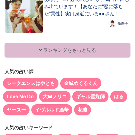
み出ています！【あなたに“恋に落ち
た”異性】実は身近にいる●●さん！
鼎絢子
ランキングをもっと見る
人気の占い師
シークエンスはやとも
金城めくるくん
Love Me Do
大串ノリコ
ギャル霊媒師
はる
ヤースー
イヴルルド遙華
花凛
人気の占いキーワード