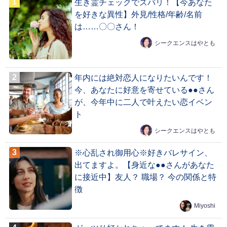
生き霊チェックでズバリ！【今あなた
を好きな異性】外見/性格/年齢/名前
は……〇〇さん！
シークエンスはやとも
年内には絶対恋人になりたいんです！
今、あなたに好意を寄せている●●さん
が、今年中に二人で叶えたい恋イベン
ト
シークエンスはやとも
※心乱され御用心※好きバレサイン、
出てますよ。【身近な●●さんがあなた
に接近中】友人？ 職場？ 今の関係と特
徴
Miyoshi