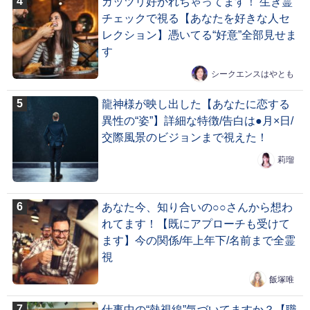
ガッツリ好かれちゃってます！ 生き霊
チェックで視る【あなたを好きな人セ
レクション】憑いてる“好意”全部見せま
す
シークエンスはやとも
龍神様が映し出した【あなたに恋する
異性の“姿”】詳細な特徴/告白は●月×日/
交際風景のビジョンまで視えた！
莉瑠
あなた今、知り合いの○○さんから想わ
れてます！【既にアプローチも受けて
ます】今の関係/年上年下/名前まで全霊
視
飯塚唯
仕事中の“熱視線”気づいてますか？【職