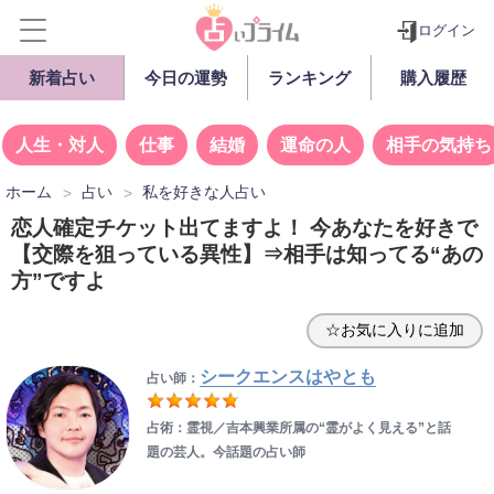
ログイン
新着占い
今日の運勢
ランキング
購入履歴
人生・対人
仕事
結婚
運命の人
相手の気持ち
ホーム
占い
私を好きな人占い
恋人確定チケット出てますよ！ 今あなたを好きで
【交際を狙っている異性】⇒相手は知ってる“あの
方”ですよ
☆お気に入りに追加
シークエンスはやとも
占い師：
占術：霊視／吉本興業所属の“霊がよく見える”と話
題の芸人。今話題の占い師