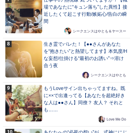
場であなたに“キュン落ち”した異性】接
近したくて起こす行動/嫉妬心/告白の瞬
間
シークエンスはやとも＆ヤースー
生き霊でバレた！【●●さんがあなた
を“抱きたい”と熱望してます】本気度/H
な妄想/仕掛ける“最初のお誘い”⇒溶け
合う夜
シークエンスはやとも
もうLoveサイン出ちゃってますね。既
に××で出逢ってる【あなたを超絶好き
な人は●●さん】同僚？ 友人？ それと
も……
Love Me Do
あなたへの“必死の想い”が、式神ににじ