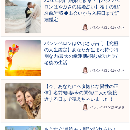
2026年内に結婚できる？【パシンペ
ロンはやぶさの結婚占い】相手の顔/
名前/年収◆出会いから入籍日まで詳
細鑑定
パシンペロンはやぶさ
パシンペロンはやぶさが占う【究極
の人生鑑定】あなたが生まれ持つ特
別な力/最大の幸運期/掴む成功と財/
老後の生活
パシンペロンはやぶさ
【今、あなたにベタ惚れな異性の正
体】名前/容姿/今の関係/二人が急接
近する日まで視えちゃいました！
パシンペロンはやぶさ
もうすぐ“最強モテ期”が訪れるわ！