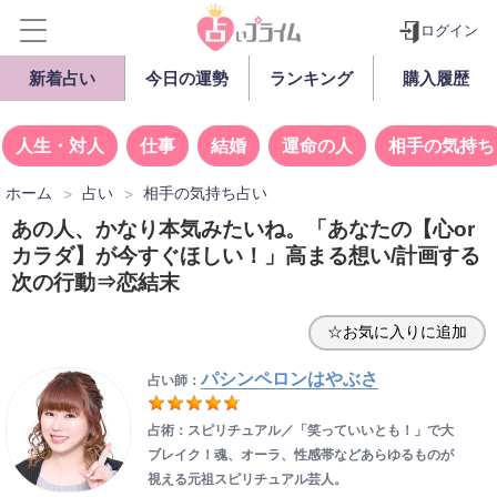
ログイン
新着占い
今日の運勢
ランキング
購入履歴
人生・対人
仕事
結婚
運命の人
相手の気持ち
ホーム
占い
相手の気持ち占い
あの人、かなり本気みたいね。「あなたの【心or
カラダ】が今すぐほしい！」高まる想い/計画する
次の行動⇒恋結末
☆お気に入りに追加
パシンペロンはやぶさ
占い師：
占術：スピリチュアル／「笑っていいとも！」で大
ブレイク！魂、オーラ、性感帯などあらゆるものが
視える元祖スピリチュアル芸人。