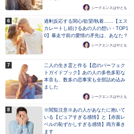
シークエンスはやとも
過剰反応する関心/欲望/執着……【エス
カレートし続けるあの人の想い・TOP1
0】暴走寸前の愛情の矛先は、あなた？
シークエンスはやとも
二人の生き霊と作る【恋のパーフェク
トガイドブック】あの人の多色多彩な
本音も、数多の恋事実も全部詰め込み
ました
シークエンスはやとも
※閲覧注意※あの人があなたに抱いて
いる【ピュアすぎる感情】と【赤面レ
ベルの恥ずかしすぎる感情】両方暴き
ます