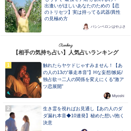
出逢いがほしいあなたのための【恋
のトリセツ】実は持ってる武器/異性
の見極め方
パシンペロンはやぶさ
Ranking
【相手の気持ち占い】人気占いランキング
触れたらヤケドじゃすみません！【あ
の人の13の“暴走本音”】Hな妄想/嫉妬/
独占欲⇒二人の関係を変えにくる“激ア
ツ恋展開”
Miyoshi
生き霊を視ればお見通し【あの人のダ
ダ漏れ本音◆10連発】秘めた想い/抱く
決意