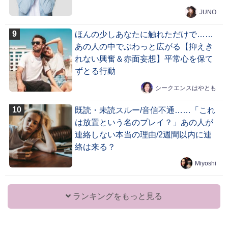
JUNO
ほんの少しあなたに触れただけで……
あの人の中でぶわっと広がる【抑えき
れない興奮＆赤面妄想】平常心を保て
ずとる行動
シークエンスはやとも
既読・未読スルー/音信不通……「これ
は放置という名のプレイ？」あの人が
連絡しない本当の理由/2週間以内に連
絡は来る？
Miyoshi
ランキングをもっと見る