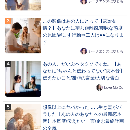
シークエンスはやとも
この関係はあの人にとって【恋or友
情？】あなたに望む距離感/曖昧な態度
の原因/起こす行動⇒二人は●●になりま
す
シークエンスはやとも
あの人、だいぶヘタクソですね。【あ
なたに“ちゃんと伝わってない”恋本音】
伝えたいこと/謝罪の言葉/大切な告白
Love Me Do
想像以上にヤバかった……生き霊がバ
ラした【あの人のあなたへの最新恋本
音】本気度/伝えたい一言/企む最終計画
の全貌