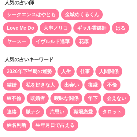
人気の占い師
シークエンスはやとも
金城めくるくん
Love Me Do
大串ノリコ
ギャル霊媒師
はる
ヤースー
イヴルルド遙華
花凛
人気の占いキーワード
2026年下半期の運勢
人生
仕事
人間関係
結婚
私を好きな人
出会い
復縁
不倫
W不倫
既婚者
曖昧な関係
年下
会えない
連絡
脈ナシ
片思い
職場恋愛
タロット
姓名判断
生年月日で占える