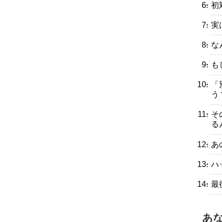
・初
・実
・な
・も
・「
う
・そ
る
・あ
・ハ
・最
あ