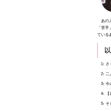
あの
「苦手
ている
以
・さ
・二
・今
・【
・そ