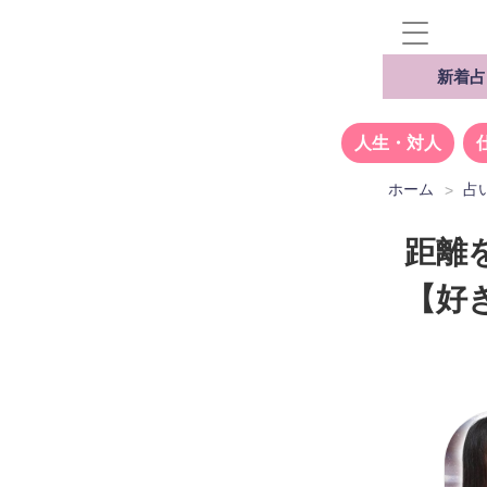
新着占
人生・対人
ホーム
占
距離
【好