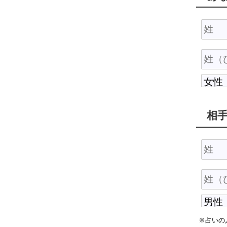
相
※占いの