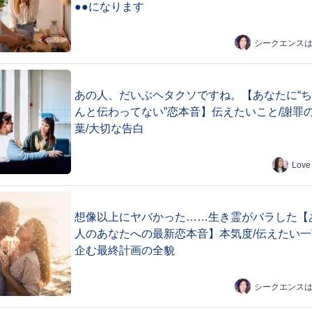
●●になります
シークエンス
あの人、だいぶヘタクソですね。【あなたに“
んと伝わってない”恋本音】伝えたいこと/謝罪
葉/大切な告白
Love
想像以上にヤバかった……生き霊がバラした【
人のあなたへの最新恋本音】本気度/伝えたい一
企む最終計画の全貌
シークエンス