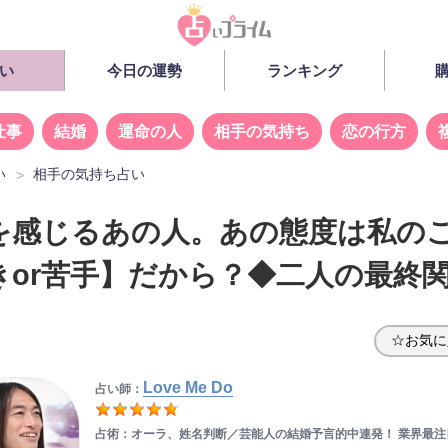
い
今日の運勢
ランキング
仕事
結婚
運命の人
相手の気持ち
恋の行方
い
相手の気持ち占い
を感じるあの人。あの態度は私の
きor苦手】だから？◆二人の最終
☆お気に
Love Me Do
占い師：
占術：オーラ、姓名判断／
芸能人の結婚予言的中連発！ 業界最注