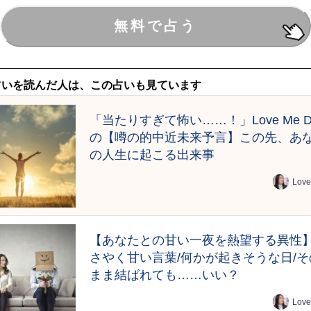
占いを読んだ人は、この占いも見ています
「当たりすぎて怖い……！」Love Me D
の【噂の的中近未来予言】この先、あ
の人生に起こる出来事
Love
【あなたとの甘い一夜を熱望する異性
さやく甘い言葉/何かが起きそうな日/そ
まま結ばれても……いい？
Love