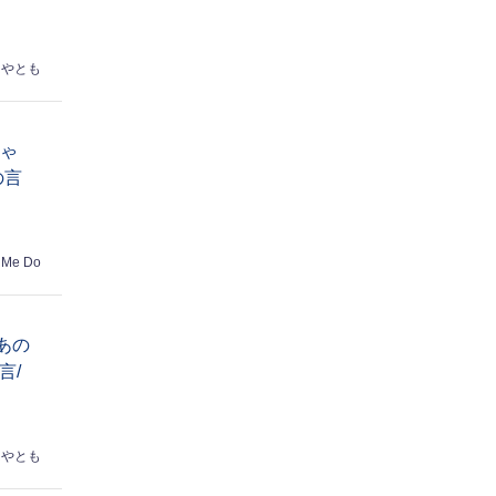
はやとも
ちゃ
の言
 Me Do
あの
言/
はやとも