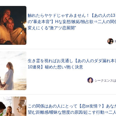
触れたらヤケドじゃすみません！【あの人の13
の“暴走本音”】Hな妄想/嫉妬/独占欲⇒二人の関
変えにくる“激アツ恋展開”
生き霊を視ればお見通し【あの人のダダ漏れ本
10連発】秘めた想い/抱く決意
シークエンス
この関係はあの人にとって【恋or友情？】あな
望む距離感/曖昧な態度の原因/起こす行動⇒二