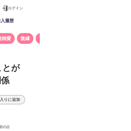
ログイン
購入履歴
複雑愛
復縁
タロット
ことが
関係
入りに追加
目の占