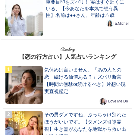
重要目印をズバリ！ 実はすぐ近くに
いる、【今あなたを本気で想う異
性】名前は●●さん、年齢は△歳
a.Michell
Ranking
【恋の行方占い】人気占いランキング
気休めは言いません。「あの人との
恋、続ける価値ある？」ズバリ断言
【時間の無駄or続けるべき】片想い現
実直視鑑定
Love Me Do
その男ダメですね、ぶっちゃけ別れた
ほうがいいです。【ダメンズ引導霊
視】生き霊があなたを地獄から救い出