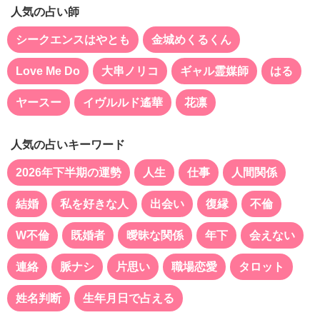
人気の占い師
シークエンスはやとも
金城めくるくん
Love Me Do
大串ノリコ
ギャル霊媒師
はる
ヤースー
イヴルルド遙華
花凛
人気の占いキーワード
2026年下半期の運勢
人生
仕事
人間関係
結婚
私を好きな人
出会い
復縁
不倫
W不倫
既婚者
曖昧な関係
年下
会えない
連絡
脈ナシ
片思い
職場恋愛
タロット
姓名判断
生年月日で占える