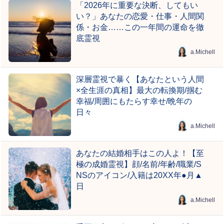
「2026年に重要な決断、してもい
い？」あなたの恋愛・仕事・人間関
係・お金……この一年間の運命を徹
底霊視
a.Michell
深層霊視で暴く【あなたという人間
×全生涯の真相】最大の転換期/掴む
幸福/周囲にもたらす幸せ/晩年の
日々
a.Michell
あなたの結婚相手はこの人よ！【至
極の成婚霊視】顔/名前/年齢/職業/S
NSのアイコン/入籍は20XX年●月▲
日
a.Michell