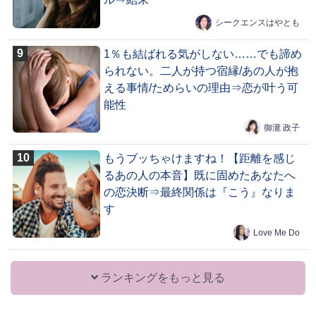
シークエンスはやとも
1％も結ばれる気がしない……でも諦め
られない。二人が持つ宿縁/あの人が抱
える事情/ためらいの理由⇒恋が叶う可
能性
御瀧 政子
もうブッちゃけますね！【距離を感じ
るあの人の本音】既に固めたあなたへ
の恋決断⇒最終関係は『こう』なりま
す
Love Me Do
ランキングをもっと見る