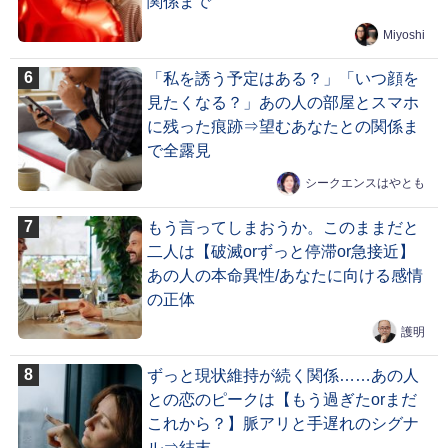
関係まで
Miyoshi
「私を誘う予定はある？」「いつ顔を
見たくなる？」あの人の部屋とスマホ
に残った痕跡⇒望むあなたとの関係ま
で全露見
シークエンスはやとも
もう言ってしまおうか。このままだと
二人は【破滅orずっと停滞or急接近】
あの人の本命異性/あなたに向ける感情
の正体
護明
ずっと現状維持が続く関係……あの人
との恋のピークは【もう過ぎたorまだ
これから？】脈アリと手遅れのシグナ
ル⇒結末