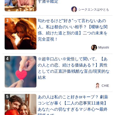
す激辛鑑定
シークエンスはやとも
匂わせるけど“好き”って言わないあの
人。私は都合のいい相手？【曖昧な関
係、続けた道と別の道】二つの未来を
完全霊視！
Miyoshi
※超辛口占い※覚悟して聞いて。【あ
の人との恋、続ける価値ある？】異性
としての正直評価/残酷な盲点/現実的な
結末
CHIE
あの人は私のこと好きorキープ？ 劇薬
コンビが暴く【二人の恋事実11連発】
あなたへの切なすぎるマジ本心〜最終