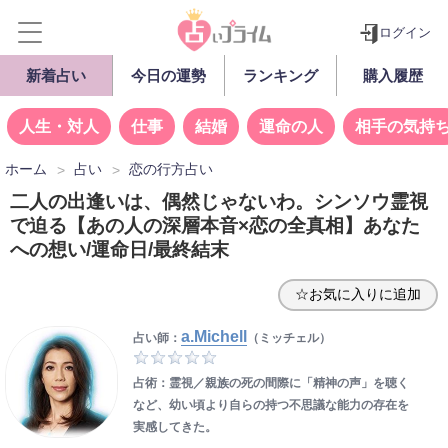
ログイン
新着占い
今日の運勢
ランキング
購入履歴
人生・対人
仕事
結婚
運命の人
相手の気持
ホーム
占い
恋の行方占い
二人の出逢いは、偶然じゃないわ。シンソウ霊視
で迫る【あの人の深層本音×恋の全真相】あなた
への想い/運命日/最終結末
☆お気に入りに追加
a.Michell
占い師：
（ミッチェル）
占術：霊視／親族の死の間際に「精神の声」を聴く
など、幼い頃より自らの持つ不思議な能力の存在を
実感してきた。