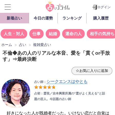
ログイン
新着占い
今日の運勢
ランキング
購入履歴
人生・対人
仕事
結婚
運命の人
相手の気持ち
ホーム
占い
複雑愛占い
不倫◆あの人のリアルな本音、愛を「貫くor手放
す」⇒最終決断
☆お気に入りに追加
シークエンスはやとも
占い師：
占術：霊視／吉本興業所属の“霊がよく見える”と話
題の芸人。今話題の占い師
好きになった人が既婚者だった。いけない恋だと自覚は