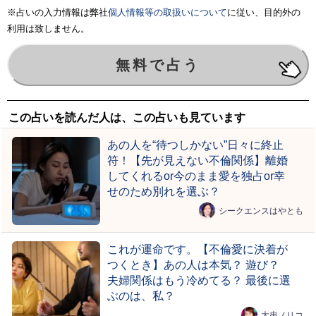
※占いの入力情報は弊社
個人情報等の取扱いについて
に従い、目的外の
利用は致しません。
この占いを読んだ人は、この占いも見ています
あの人を“待つしかない”日々に終止
符！【先が見えない不倫関係】離婚
してくれるor今のまま愛を独占or幸
せのため別れを選ぶ？
シークエンスはやとも
これが運命です。【不倫愛に決着が
つくとき】あの人は本気？ 遊び？
夫婦関係はもう冷めてる？ 最後に選
ぶのは、私？
大串ノリコ