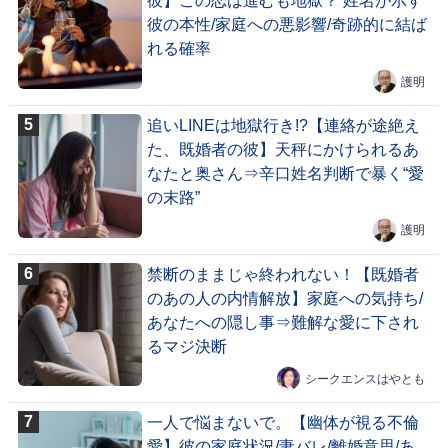
彼】この恋は進むも地獄？ 姓名が示す
彼の本性/家庭への悪影響/奇跡的に結ば
れる確率
護明
追いLINEは地獄行き!?【連絡が途絶え
た、既婚者の彼】天秤にかけられるあ
なたと奥さん⇒辛口姓名判断で暴く“愛
の末路”
護明
禁断のままじゃ終われない！【既婚者
のあの人の内情解放】家庭への気持ち/
あなたへの隠し事⇒難解な愛に下され
るマジ決断
シークエンスはやとも
一人で悩まないで。【幽体が視る不倫
愛】彼の家庭状況/妻バレ/離婚意思/あ