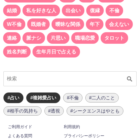
結婚
私を好きな人
出会い
復縁
不倫
W不倫
既婚者
曖昧な関係
年下
会えない
連絡
脈ナシ
片思い
職場恋愛
タロット
姓名判断
生年月日で占える
#占い
#複雑愛占い
#不倫
#二人のこと
#相手の気持ち
#透視
#シークエンスはやとも
ご利用ガイド
利用規約
よくある質問
プライバシーポリシー