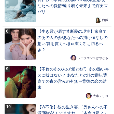
なたへの愛情/辿り着く未来まで真実ズ
バリ
白狐
【生き霊が晒す禁断愛の現実】家庭で
のあの人の姿/あなたへの掛け値なしの
想い/愛を貫くべきor潔く断ち切るべ
き？
シークエンスはやとも
【不倫のあの人の“愛と欲”】あの熱いキ
スに嘘はない？ あなたとのHの意味/家
庭での夜の営みの有無⇒背徳の恋の結
末
大串ノリコ
【W不倫】彼の生き霊、“奥さんへの不
満”溜め込んでますね。「本命は私？」