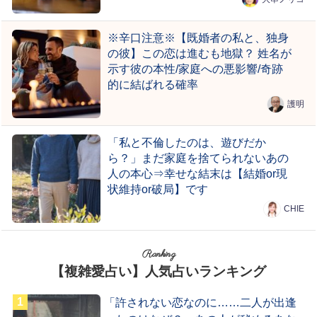
※辛口注意※【既婚者の私と、独身
の彼】この恋は進むも地獄？ 姓名が
示す彼の本性/家庭への悪影響/奇跡
的に結ばれる確率
護明
「私と不倫したのは、遊びだか
ら？」まだ家庭を捨てられないあの
人の本心⇒幸せな結末は【結婚or現
状維持or破局】です
CHIE
Ranking
【複雑愛占い】人気占いランキング
「許されない恋なのに……二人が出逢