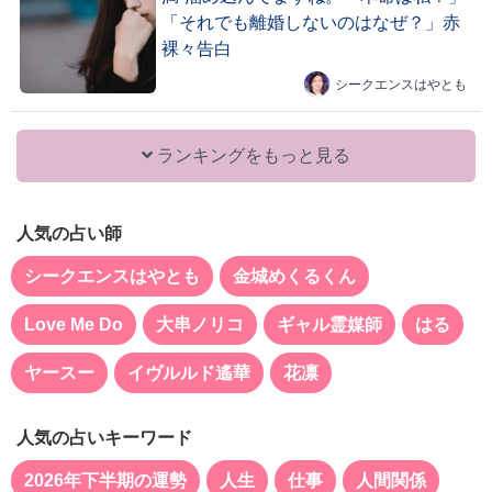
「それでも離婚しないのはなぜ？」赤
裸々告白
シークエンスはやとも
ランキングをもっと見る
人気の占い師
シークエンスはやとも
金城めくるくん
Love Me Do
大串ノリコ
ギャル霊媒師
はる
ヤースー
イヴルルド遙華
花凛
人気の占いキーワード
2026年下半期の運勢
人生
仕事
人間関係