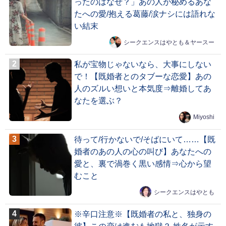
ったのはなぜ？」あの人が秘めるあな
たへの愛/抱える葛藤/涙ナシには語れな
い結末
シークエンスはやとも＆ヤースー
私が宝物じゃないなら、大事にしない
で！【既婚者とのタブーな恋愛】あの
人のズルい想いと本気度⇒離婚してあ
なたを選ぶ？
Miyoshi
待って/行かないで/そばにいて……【既
婚者のあの人の心の叫び】あなたへの
愛と、裏で渦巻く黒い感情⇒心から望
むこと
シークエンスはやとも
※辛口注意※【既婚者の私と、独身の