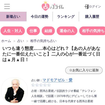
ログイン
新着占い
今日の運勢
ランキング
購入履歴
人生・対人
仕事
結婚
運命の人
相手の気持ち
ホーム
占い
相手の気持ち占い
いつも違う態度……本心はどれ？【あの人があな
たに一番伝えたいこと】二人の心が一番近づく日
は▲月▲日！
☆お気に入りに追加
マドモアゼル・愛
占い師：
占術：西洋占星術／伝説的ラジオ番組「テレフォン
人生相談」で話題！1970年代にデビューしてから第
一線で活躍し続ける、日本を代表する西洋占星術