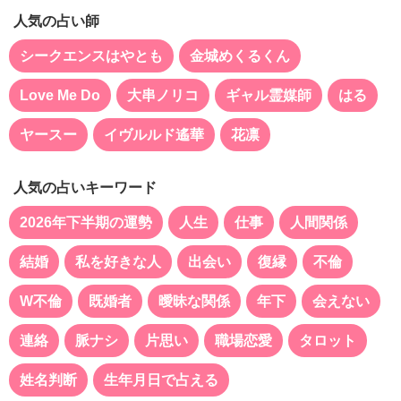
人気の占い師
シークエンスはやとも
金城めくるくん
Love Me Do
大串ノリコ
ギャル霊媒師
はる
ヤースー
イヴルルド遙華
花凛
人気の占いキーワード
2026年下半期の運勢
人生
仕事
人間関係
結婚
私を好きな人
出会い
復縁
不倫
W不倫
既婚者
曖昧な関係
年下
会えない
連絡
脈ナシ
片思い
職場恋愛
タロット
姓名判断
生年月日で占える