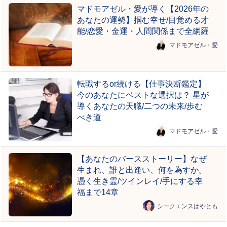
マドモアゼル・愛が導く【2026年の
あなたの運勢】掴む幸せ/目覚める才
能/恋愛・金運・人間関係まで全網羅
マドモアゼル・愛
転職するor続ける【仕事決断鑑定】
今のあなたにベストな選択は？ 星が
導くあなたの天職/二つの未来/歩む
べき道
マドモアゼル・愛
【あなたのバースストーリー】なぜ
生まれ、誰と出逢い、何を為すか。
憑く生き霊/ツインレイ/手にする幸
福まで14章
シークエンスはやとも