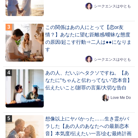
シークエンスはやとも
この関係はあの人にとって【恋or友
情？】あなたに望む距離感/曖昧な態度
の原因/起こす行動⇒二人は●●になりま
す
シークエンスはやとも
あの人、だいぶヘタクソですね。【あ
なたに“ちゃんと伝わってない”恋本音】
伝えたいこと/謝罪の言葉/大切な告白
Love Me Do
想像以上にヤバかった……生き霊がバ
ラした【あの人のあなたへの最新恋本
音】本気度/伝えたい一言/企む最終計画