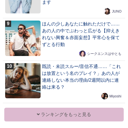
ます
JUNO
ほんの少しあなたに触れただけで……
あの人の中でぶわっと広がる【抑えき
れない興奮＆赤面妄想】平常心を保て
ずとる行動
シークエンスはやとも
既読・未読スルー/音信不通……「これ
は放置という名のプレイ？」あの人が
連絡しない本当の理由/2週間以内に連
絡は来る？
Miyoshi
ランキングをもっと見る