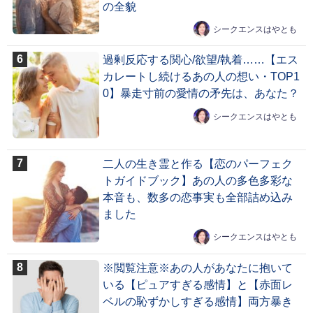
の全貌
シークエンスはやとも
過剰反応する関心/欲望/執着……【エス
カレートし続けるあの人の想い・TOP1
0】暴走寸前の愛情の矛先は、あなた？
シークエンスはやとも
二人の生き霊と作る【恋のパーフェク
トガイドブック】あの人の多色多彩な
本音も、数多の恋事実も全部詰め込み
ました
シークエンスはやとも
※閲覧注意※あの人があなたに抱いて
いる【ピュアすぎる感情】と【赤面レ
ベルの恥ずかしすぎる感情】両方暴き