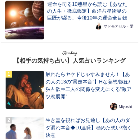
運命を司る10惑星から読む【あなた
の人生・徹底鑑定】西洋占星術界の
巨匠が綴る、今後10年の運命全目録
マドモアゼル・愛
Ranking
【相手の気持ち占い】人気占いランキング
触れたらヤケドじゃすみません！【あ
の人の13の“暴走本音”】Hな妄想/嫉妬/
独占欲⇒二人の関係を変えにくる“激ア
ツ恋展開”
Miyoshi
生き霊を視ればお見通し【あの人のダ
ダ漏れ本音◆10連発】秘めた想い/抱く
決意