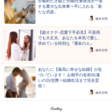
が秘めた才能と天職/仕事状況が一変
する重大な出来事⇒手に入れる「新
たな武器」
橋本京明
【超オクテ･恋愛下手必見】不器用
でも大丈夫。あなたを本気で愛し、
求めている特別な『運命の人』
橋本京明
あなたに【最高に幸せな結婚】が近
づいています！ お相手の名前/出逢
いの日/交際⇒結婚生活まで完全霊
視！
橋本京明
Ranking