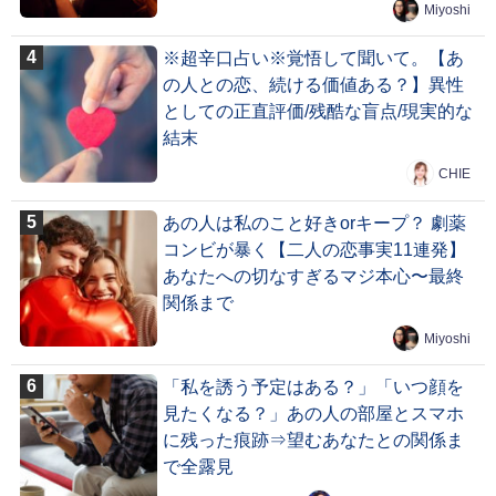
Miyoshi
※超辛口占い※覚悟して聞いて。【あ
の人との恋、続ける価値ある？】異性
としての正直評価/残酷な盲点/現実的な
結末
CHIE
あの人は私のこと好きorキープ？ 劇薬
コンビが暴く【二人の恋事実11連発】
あなたへの切なすぎるマジ本心〜最終
関係まで
Miyoshi
「私を誘う予定はある？」「いつ顔を
見たくなる？」あの人の部屋とスマホ
に残った痕跡⇒望むあなたとの関係ま
で全露見