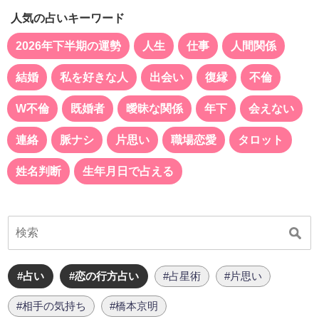
人気の占いキーワード
2026年下半期の運勢
人生
仕事
人間関係
結婚
私を好きな人
出会い
復縁
不倫
W不倫
既婚者
曖昧な関係
年下
会えない
連絡
脈ナシ
片思い
職場恋愛
タロット
姓名判断
生年月日で占える
#占い
#恋の行方占い
#占星術
#片思い
#相手の気持ち
#橋本京明