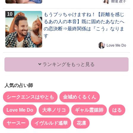
御瀧 政子
もうブッちゃけますね！【距離を感じ
るあの人の本音】既に固めたあなたへ
の恋決断⇒最終関係は『こう』なりま
す
Love Me Do
ランキングをもっと見る
人気の占い師
シークエンスはやとも
金城めくるくん
Love Me Do
大串ノリコ
ギャル霊媒師
はる
ヤースー
イヴルルド遙華
花凛