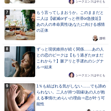
シークエンスはやとも
もう言ってしまおうか。このままだと
二人は【破滅orずっと停滞or急接近】
あの人の本命異性/あなたに向ける感情
の正体
護明
ずっと現状維持が続く関係……あの人
との恋のピークは【もう過ぎたorまだ
これから？】脈アリと手遅れのシグナ
ル⇒結末
シークエンスはやとも
1％も結ばれる気がしない……でも諦め
られない。二人が持つ宿縁/あの人が抱
える事情/ためらいの理由⇒恋が叶う可
能性