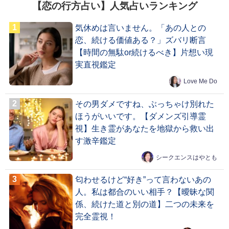
【恋の行方占い】人気占いランキング
気休めは言いません。「あの人との
恋、続ける価値ある？」ズバリ断言
【時間の無駄or続けるべき】片想い現
実直視鑑定
Love Me Do
その男ダメですね、ぶっちゃけ別れた
ほうがいいです。【ダメンズ引導霊
視】生き霊があなたを地獄から救い出
す激辛鑑定
シークエンスはやとも
匂わせるけど“好き”って言わないあの
人。私は都合のいい相手？【曖昧な関
係、続けた道と別の道】二つの未来を
完全霊視！