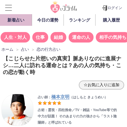
ログイン
新着占い
今日の運勢
ランキング
購入履歴
人生・対人
仕事
結婚
運命の人
相手の気持ち
ホーム
占い
恋の行方占い
【こじらせた片想いの真実】脈ありなのに進展ナ
シ…二人に訪れる運命とは？あの人の気持ち・こ
の恋が動く時
☆お気に入りに追加
橋本京明
占い師：
（はしもと きょうめい）
占術：霊視・四柱推命／TV・雑誌・YouTube等で的
中力が話題！ そのあまりの力の強さから「ラスト陰
陽師」と呼ばれている