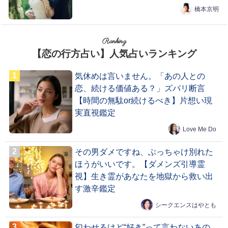
橋本京明
Ranking
【恋の行方占い】人気占いランキング
気休めは言いません。「あの人との
恋、続ける価値ある？」ズバリ断言
【時間の無駄or続けるべき】片想い現
実直視鑑定
Love Me Do
その男ダメですね、ぶっちゃけ別れた
ほうがいいです。【ダメンズ引導霊
視】生き霊があなたを地獄から救い出
す激辛鑑定
シークエンスはやとも
匂わせるけど“好き”って言わないあの