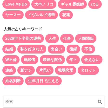
Love Me Do
大串ノリコ
ギャル霊媒師
はる
ヤースー
イヴルルド遙華
花凛
人気の占いキーワード
2026年下半期の運勢
人生
仕事
人間関係
結婚
私を好きな人
出会い
復縁
不倫
W不倫
既婚者
曖昧な関係
年下
会えない
連絡
脈ナシ
片思い
職場恋愛
タロット
姓名判断
生年月日で占える