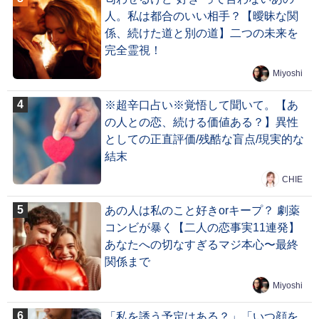
人。私は都合のいい相手？【曖昧な関
係、続けた道と別の道】二つの未来を
完全霊視！
Miyoshi
※超辛口占い※覚悟して聞いて。【あ
の人との恋、続ける価値ある？】異性
としての正直評価/残酷な盲点/現実的な
結末
CHIE
あの人は私のこと好きorキープ？ 劇薬
コンビが暴く【二人の恋事実11連発】
あなたへの切なすぎるマジ本心〜最終
関係まで
Miyoshi
「私を誘う予定はある？」「いつ顔を