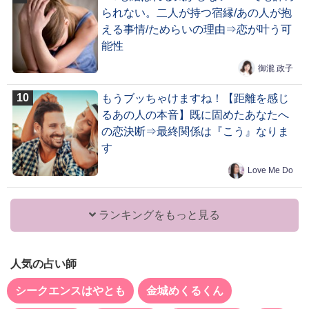
られない。二人が持つ宿縁/あの人が抱
える事情/ためらいの理由⇒恋が叶う可
能性
御瀧 政子
もうブッちゃけますね！【距離を感じ
るあの人の本音】既に固めたあなたへ
の恋決断⇒最終関係は『こう』なりま
す
Love Me Do
ランキングをもっと見る
人気の占い師
シークエンスはやとも
金城めくるくん