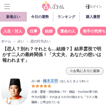
ログイン
新着占い
今日の運勢
ランキング
購入履歴
人生・対人
仕事
結婚
運命の人
相手の気持ち
ホーム
占い
恋の行方占い
【恋人？別れ？それとも…結婚？】結界霊視で明
かす二人の最終関係！「大丈夫、あなたの想いは
報われます」
☆お気に入りに追加
橋本京明
占い師：
（はしもと きょうめい）
占術：霊視・四柱推命／TV・雑誌・YouTube等で的
中力が話題！ そのあまりの力の強さから「ラスト陰
陽師」と呼ばれている