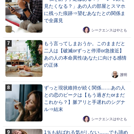
見たくなる？」あの人の部屋とスマホ
に残った痕跡⇒望むあなたとの関係ま
で全露見
シークエンスはやとも
もう言ってしまおうか。このままだと
二人は【破滅orずっと停滞or急接近】
あの人の本命異性/あなたに向ける感情
の正体
護明
ずっと現状維持が続く関係……あの人
との恋のピークは【もう過ぎたorまだ
これから？】脈アリと手遅れのシグナ
ル⇒結末
シークエンスはやとも
1％も結ばれる気がしない……でも諦め