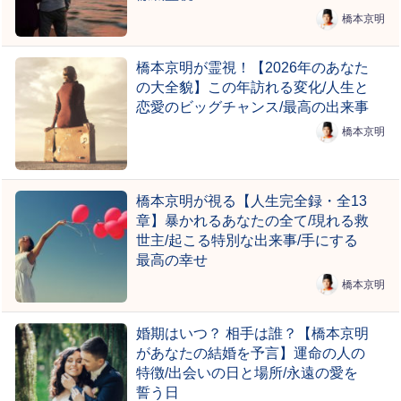
橋本京明
橋本京明が霊視！【2026年のあなた
の大全貌】この年訪れる変化/人生と
恋愛のビッグチャンス/最高の出来事
橋本京明
橋本京明が視る【人生完全録・全13
章】暴かれるあなたの全て/現れる救
世主/起こる特別な出来事/手にする
最高の幸せ
橋本京明
婚期はいつ？ 相手は誰？【橋本京明
があなたの結婚を予言】運命の人の
特徴/出会いの日と場所/永遠の愛を
誓う日