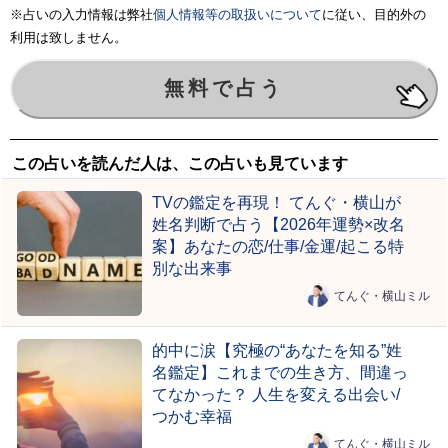
※占いの入力情報は弊社
個人情報等の取扱いについて
に従い、目的外の
利用は致しません。
この占いを読んだ人は、この占いも見ています
TVの鑑定を再現！ てんぐ・横山が
姓名判断で占う【2026年運勢×改名
案】あなたの恋/仕事/金運/起こる特
別な出来事
てんぐ・横山ミル
的中に涙【究極の“あなたを知る”姓
名鑑定】これまでの生き方、間違っ
てなかった？ 人生を変える出会い/
つかむ幸福
てんぐ・横山ミル