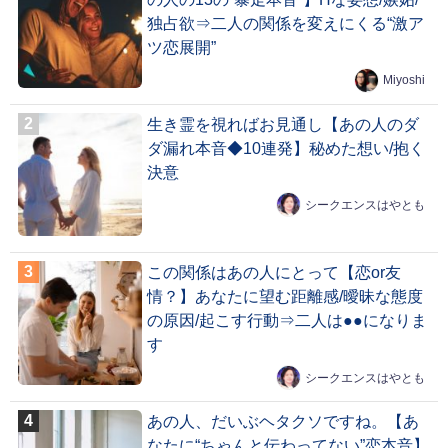
独占欲⇒二人の関係を変えにくる“激ア
ツ恋展開”
Miyoshi
生き霊を視ればお見通し【あの人のダ
ダ漏れ本音◆10連発】秘めた想い/抱く
決意
シークエンスはやとも
この関係はあの人にとって【恋or友
情？】あなたに望む距離感/曖昧な態度
の原因/起こす行動⇒二人は●●になりま
す
シークエンスはやとも
あの人、だいぶヘタクソですね。【あ
なたに“ちゃんと伝わってない”恋本音】