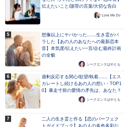
伝えたいこと/謝罪の言葉/大切な告白
Love Me Do
想像以上にヤバかった……生き霊がバ
ラした【あの人のあなたへの最新恋本
音】本気度/伝えたい一言/企む最終計画
の全貌
シークエンスはやとも
過剰反応する関心/欲望/執着……【エス
カレートし続けるあの人の想い・TOP1
0】暴走寸前の愛情の矛先は、あなた？
シークエンスはやとも
二人の生き霊と作る【恋のパーフェク
トガイドブック】あの人の多色多彩な