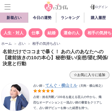
ログイン
新着占い
今日の運勢
ランキング
購入履歴
人生・対人
仕事
結婚
運命の人
相手の気持ち
ホーム
占い
相手の気持ち占い
名前だけでココまで暴く！ あの人のあなたへの
【建前抜きの10の本心】秘密/疑い/妄想/望む関係/
決意と行動
☆お気に入りに追加
てんぐ・横山ミル
占い師：
（天狗・横山裕之）
占術：姓名判断／100名を超える芸人の中から、熾
烈なオーディションと一流占い師の審査をクリアし
て、占い師デビューを飾った経歴を持つ。