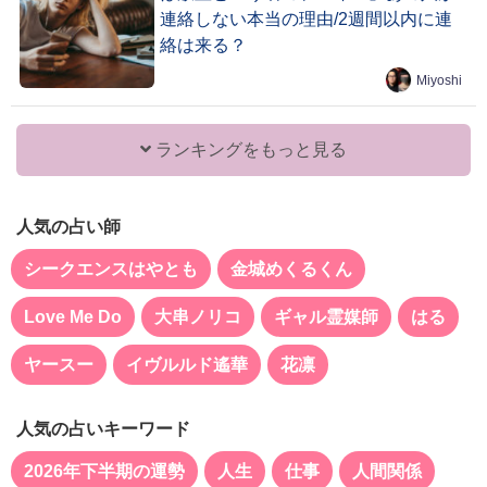
連絡しない本当の理由/2週間以内に連
絡は来る？
Miyoshi
ランキングをもっと見る
人気の占い師
シークエンスはやとも
金城めくるくん
Love Me Do
大串ノリコ
ギャル霊媒師
はる
ヤースー
イヴルルド遙華
花凛
人気の占いキーワード
2026年下半期の運勢
人生
仕事
人間関係