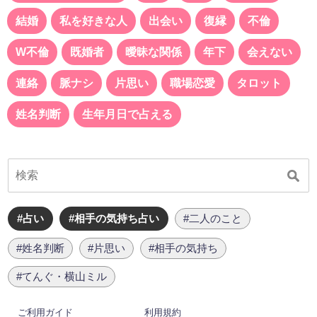
結婚
私を好きな人
出会い
復縁
不倫
W不倫
既婚者
曖昧な関係
年下
会えない
連絡
脈ナシ
片思い
職場恋愛
タロット
姓名判断
生年月日で占える
#占い
#相手の気持ち占い
#二人のこと
#姓名判断
#片思い
#相手の気持ち
#てんぐ・横山ミル
ご利用ガイド
利用規約