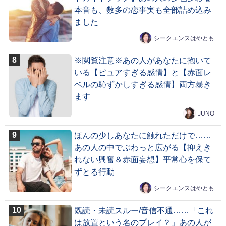
本音も、数多の恋事実も全部詰め込み
ました
シークエンスはやとも
※閲覧注意※あの人があなたに抱いて
いる【ピュアすぎる感情】と【赤面レ
ベルの恥ずかしすぎる感情】両方暴き
ます
JUNO
ほんの少しあなたに触れただけで……
あの人の中でぶわっと広がる【抑えき
れない興奮＆赤面妄想】平常心を保て
ずとる行動
シークエンスはやとも
既読・未読スルー/音信不通……「これ
は放置という名のプレイ？」あの人が