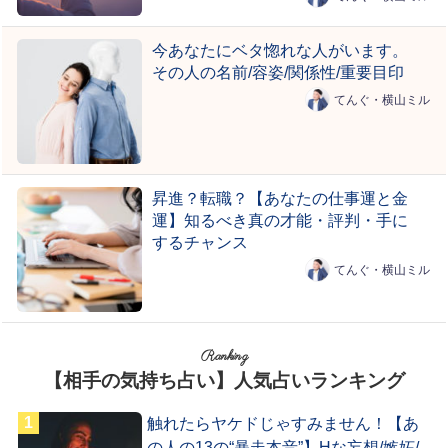
今あなたにベタ惚れな人がいます。
その人の名前/容姿/関係性/重要目印
てんぐ・横山ミル
昇進？転職？【あなたの仕事運と金
運】知るべき真の才能・評判・手に
するチャンス
てんぐ・横山ミル
Ranking
【相手の気持ち占い】人気占いランキング
触れたらヤケドじゃすみません！【あ
の人の13の“暴走本音”】Hな妄想/嫉妬/