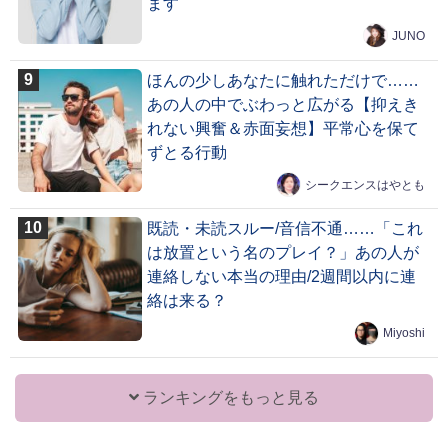
ます
JUNO
ほんの少しあなたに触れただけで……
あの人の中でぶわっと広がる【抑えき
れない興奮＆赤面妄想】平常心を保て
ずとる行動
シークエンスはやとも
既読・未読スルー/音信不通……「これ
は放置という名のプレイ？」あの人が
連絡しない本当の理由/2週間以内に連
絡は来る？
Miyoshi
ランキングをもっと見る