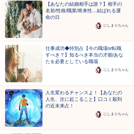
【あなたの結婚相手は誰？】相手の
名前/性格/職業/将来性…結ばれる運
命の日
にしまりちゃん
仕事成功◆特別占【今の職場or転職
すべき？】知るべき本当の才能/あな
たを必要としている職場
にしまりちゃん
人生変わるチャンスよ！【あなたの
人生、次に起こること】口コミ殺到
の近未来占！
にしまりちゃん