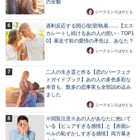
の全貌
シークエンスはやとも
過剰反応する関心/欲望/執着……【エス
カレートし続けるあの人の想い・TOP1
0】暴走寸前の愛情の矛先は、あなた？
シークエンスはやとも
二人の生き霊と作る【恋のパーフェク
トガイドブック】あの人の多色多彩な
本音も、数多の恋事実も全部詰め込み
ました
シークエンスはやとも
※閲覧注意※あの人があなたに抱いて
いる【ピュアすぎる感情】と【赤面レ
ベルの恥ずかしすぎる感情】両方暴き