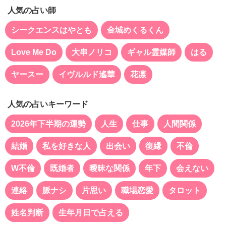
人気の占い師
シークエンスはやとも
金城めくるくん
Love Me Do
大串ノリコ
ギャル霊媒師
はる
ヤースー
イヴルルド遙華
花凛
人気の占いキーワード
2026年下半期の運勢
人生
仕事
人間関係
結婚
私を好きな人
出会い
復縁
不倫
W不倫
既婚者
曖昧な関係
年下
会えない
連絡
脈ナシ
片思い
職場恋愛
タロット
姓名判断
生年月日で占える