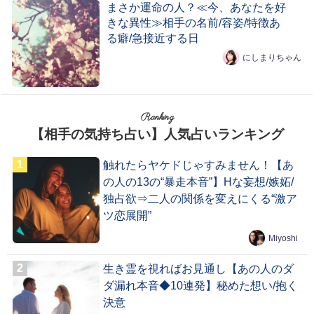
まさか運命の人？≪今、あなたを好
きな異性≫相手の名前/容姿/特徴あ
る癖/急接近する日
にしまりちゃん
Ranking
【相手の気持ち占い】人気占いランキング
触れたらヤケドじゃすみません！【あ
の人の13の“暴走本音”】Hな妄想/嫉妬/
独占欲⇒二人の関係を変えにくる“激ア
ツ恋展開”
Miyoshi
生き霊を視ればお見通し【あの人のダ
ダ漏れ本音◆10連発】秘めた想い/抱く
決意