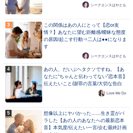
シークエンスはやとも
この関係はあの人にとって【恋or友
情？】あなたに望む距離感/曖昧な態度
の原因/起こす行動⇒二人は●●になりま
す
シークエンスはやとも
あの人、だいぶヘタクソですね。【あ
なたに“ちゃんと伝わってない”恋本音】
伝えたいこと/謝罪の言葉/大切な告白
Love Me Do
想像以上にヤバかった……生き霊がバ
ラした【あの人のあなたへの最新恋本
音】本気度/伝えたい一言/企む最終計画