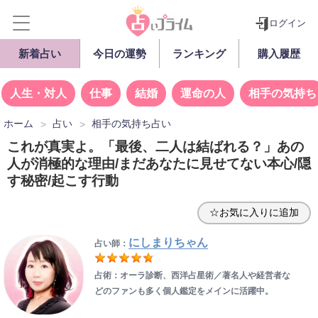
ログイン
新着占い
今日の運勢
ランキング
購入履歴
人生・対人
仕事
結婚
運命の人
相手の気持ち
ホーム
占い
相手の気持ち占い
これが真実よ。「最後、二人は結ばれる？」あの
人が消極的な理由/まだあなたに見せてない本心/隠
す秘密/起こす行動
☆お気に入りに追加
にしまりちゃん
占い師：
占術：オーラ診断、西洋占星術／著名人や経営者な
どのファンも多く個人鑑定をメインに活躍中。