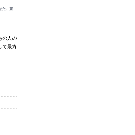
せた、驚
あの人の
して最終