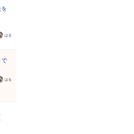
たを
はる
きで
はる
ま
き