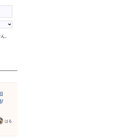
せん。
知
/
はる