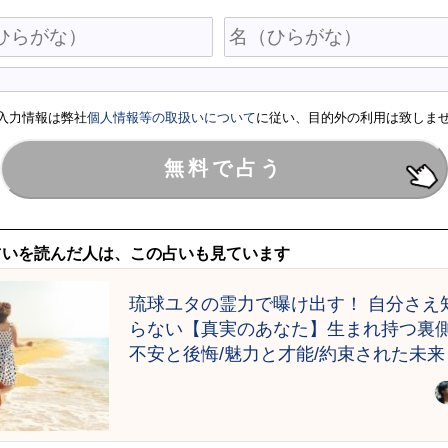
入力情報は弊社
個人情報等の取扱いについて
に従い、目的外の利用は致しま
占いを読んだ人は、この占いも見ています
琉球ユタの霊力で曝け出す！ 自分さえ
らない【真実のあなた】生まれ持つ裏側
不安と後悔/魅力と才能/約束された未来