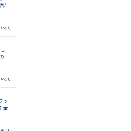
言/
はやとも
トし
の
はやとも
ブッ
も全
はやとも