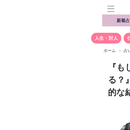
新着占
人生・対人
ホーム
占
『も
る？
的な