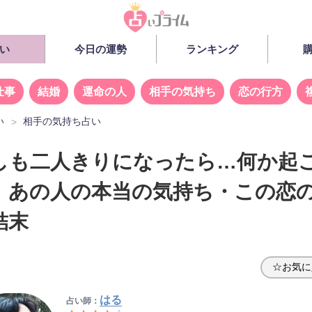
い
今日の運勢
ランキング
仕事
結婚
運命の人
相手の気持ち
恋の行方
い
相手の気持ち占い
しも二人きりになったら…何か起
』あの人の本当の気持ち・この恋
結末
☆お気に
はる
占い師：