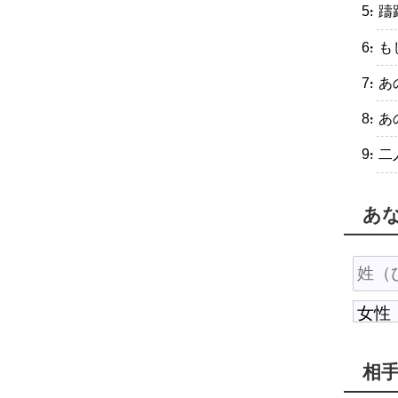
・躊
・も
・あ
・あ
・二
あ
相