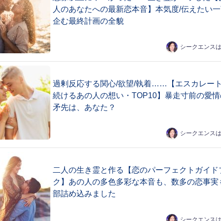
人のあなたへの最新恋本音】本気度/伝えたい一
企む最終計画の全貌
シークエンス
過剰反応する関心/欲望/執着……【エスカレー
続けるあの人の想い・TOP10】暴走寸前の愛情
矛先は、あなた？
シークエンス
二人の生き霊と作る【恋のパーフェクトガイド
ク】あの人の多色多彩な本音も、数多の恋事実
部詰め込みました
シークエンス