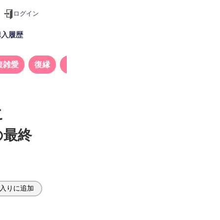
ログイン
購入履歴
複雑愛
復縁
タロット
こ
の最終
入りに追加