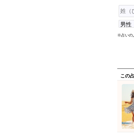
※占いの
この