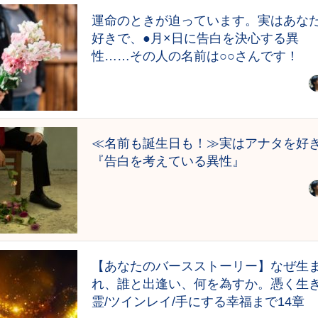
運命のときが迫っています。実はあな
好きで、●月×日に告白を決心する異
性……その人の名前は○○さんです！
≪名前も誕生日も！≫実はアナタを好
『告白を考えている異性』
【あなたのバースストーリー】なぜ生
れ、誰と出逢い、何を為すか。憑く生
霊/ツインレイ/手にする幸福まで14章