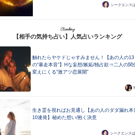
シークエンス
Ranking
【相手の気持ち占い】人気占いランキング
触れたらヤケドじゃすみません！【あの人の13
の“暴走本音”】Hな妄想/嫉妬/独占欲⇒二人の関
変えにくる“激アツ恋展開”
生き霊を視ればお見通し【あの人のダダ漏れ本
10連発】秘めた想い/抱く決意
シークエンス