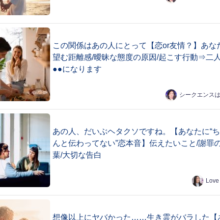
この関係はあの人にとって【恋or友情？】あな
望む距離感/曖昧な態度の原因/起こす行動⇒二
●●になります
シークエンス
あの人、だいぶヘタクソですね。【あなたに“
んと伝わってない”恋本音】伝えたいこと/謝罪
葉/大切な告白
Love
想像以上にヤバかった……生き霊がバラした【