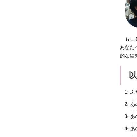
もし
あなた
的な結
以
・ふ
・あ
・あ
・あ