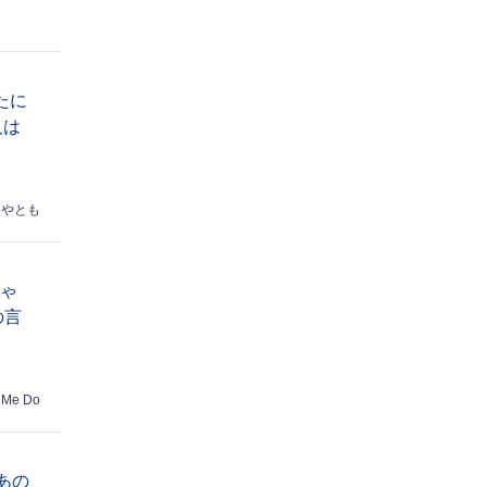
たに
人は
はやとも
ちゃ
の言
 Me Do
あの