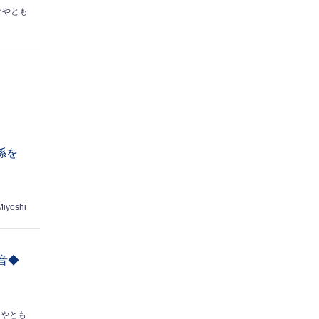
はやとも
係を
Miyoshi
音◆
はやとも