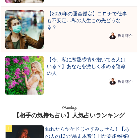
【2026年の運命鑑定】コロナで仕事
も不安定…私の人生この先どうな
る？
坂井穂介
【今、私に恋愛感情を抱いてる人は
いる？】あなたを激しく求める運命
の人
坂井穂介
Ranking
【相手の気持ち占い】人気占いランキング
触れたらヤケドじゃすみません！【あ
の人の13の“暴走本音”】Hな妄想/嫉妬/