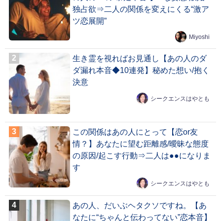
独占欲⇒二人の関係を変えにくる“激ア
ツ恋展開”
Miyoshi
生き霊を視ればお見通し【あの人のダ
ダ漏れ本音◆10連発】秘めた想い/抱く
決意
シークエンスはやとも
この関係はあの人にとって【恋or友
情？】あなたに望む距離感/曖昧な態度
の原因/起こす行動⇒二人は●●になりま
す
シークエンスはやとも
あの人、だいぶヘタクソですね。【あ
なたに“ちゃんと伝わってない”恋本音】