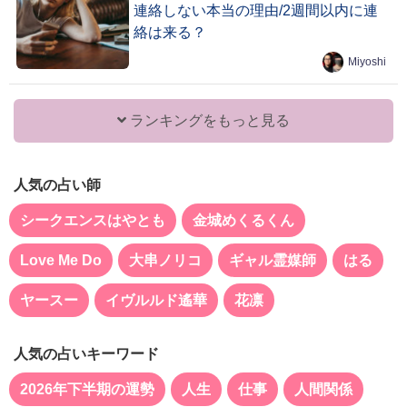
連絡しない本当の理由/2週間以内に連
絡は来る？
Miyoshi
ランキングをもっと見る
人気の占い師
シークエンスはやとも
金城めくるくん
Love Me Do
大串ノリコ
ギャル霊媒師
はる
ヤースー
イヴルルド遙華
花凛
人気の占いキーワード
2026年下半期の運勢
人生
仕事
人間関係