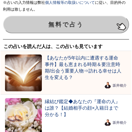
※占いの入力情報は弊社
個人情報等の取扱いについて
に従い、目的外の
利用は致しません。
この占いを読んだ人は、この占いも見ています
【あなたが5年以内に遭遇する運命
事件】最も恵まれる時期＆要注意時
期/出会う重要人物⇒訪れる幸せは人
生を変える？
坂井穂介
縁結び鑑定◆あなたの『運命の人』
は誰？【結婚相手の顔×入籍日まで
分かる！】
坂井穂介