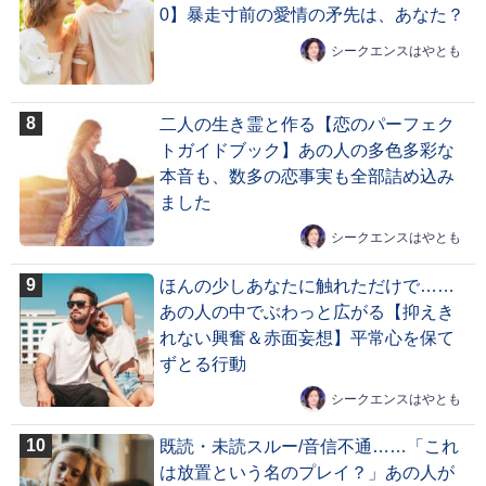
0】暴走寸前の愛情の矛先は、あなた？
シークエンスはやとも
二人の生き霊と作る【恋のパーフェク
トガイドブック】あの人の多色多彩な
本音も、数多の恋事実も全部詰め込み
ました
シークエンスはやとも
ほんの少しあなたに触れただけで……
あの人の中でぶわっと広がる【抑えき
れない興奮＆赤面妄想】平常心を保て
ずとる行動
シークエンスはやとも
既読・未読スルー/音信不通……「これ
は放置という名のプレイ？」あの人が