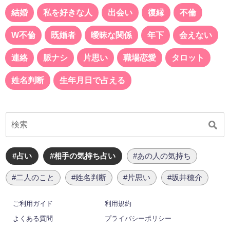
結婚
私を好きな人
出会い
復縁
不倫
W不倫
既婚者
曖昧な関係
年下
会えない
連絡
脈ナシ
片思い
職場恋愛
タロット
姓名判断
生年月日で占える
#占い
#相手の気持ち占い
#あの人の気持ち
#二人のこと
#姓名判断
#片思い
#坂井穂介
ご利用ガイド
利用規約
よくある質問
プライバシーポリシー