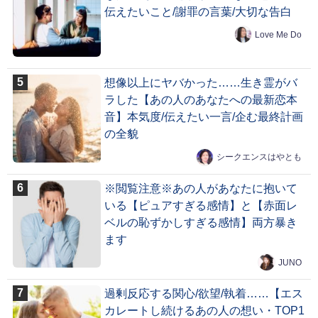
伝えたいこと/謝罪の言葉/大切な告白
Love Me Do
想像以上にヤバかった……生き霊がバ
ラした【あの人のあなたへの最新恋本
音】本気度/伝えたい一言/企む最終計画
の全貌
シークエンスはやとも
※閲覧注意※あの人があなたに抱いて
いる【ピュアすぎる感情】と【赤面レ
ベルの恥ずかしすぎる感情】両方暴き
ます
JUNO
過剰反応する関心/欲望/執着……【エス
カレートし続けるあの人の想い・TOP1