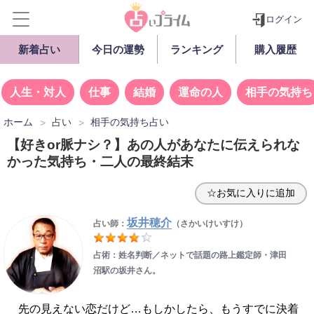
ログイン
新着占い
今日の運勢
ランキング
購入履歴
人生・対人
仕事
結婚
運命の人
相手の気持ち
ホーム
占い
相手の気持ち占い
【好きor脈ナシ？】あの人があなたに伝えられな
かった気持ち・二人の最終結末
☆お気に入りに追加
坂井穂介
占い師：
（さかいけいすけ）
占術：姓名判断／ネットで話題の路上鑑定師・津田
沼駅の坂井さん。
先の見えない恋だけど…もしかしたら、もうすでに決着