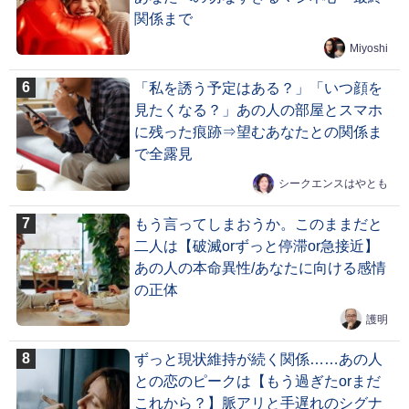
関係まで
Miyoshi
「私を誘う予定はある？」「いつ顔を
見たくなる？」あの人の部屋とスマホ
に残った痕跡⇒望むあなたとの関係ま
で全露見
シークエンスはやとも
もう言ってしまおうか。このままだと
二人は【破滅orずっと停滞or急接近】
あの人の本命異性/あなたに向ける感情
の正体
護明
ずっと現状維持が続く関係……あの人
との恋のピークは【もう過ぎたorまだ
これから？】脈アリと手遅れのシグナ