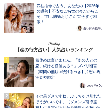
四柱推命で占う、あなたの【2026年
の運勢】不安なご時世の今だからこ
そ、“自己防衛おじさん”に今すぐ相
談！
占い師の鉄平。
Ranking
【恋の行方占い】人気占いランキング
気休めは言いません。「あの人との
恋、続ける価値ある？」ズバリ断言
【時間の無駄or続けるべき】片想い現
実直視鑑定
Love Me Do
その男ダメですね、ぶっちゃけ別れた
ほうがいいです。【ダメンズ引導霊
視】生き霊があなたを地獄から救い出