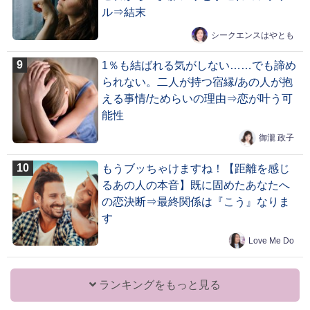
ル⇒結末
シークエンスはやとも
1％も結ばれる気がしない……でも諦め
られない。二人が持つ宿縁/あの人が抱
える事情/ためらいの理由⇒恋が叶う可
能性
御瀧 政子
もうブッちゃけますね！【距離を感じ
るあの人の本音】既に固めたあなたへ
の恋決断⇒最終関係は『こう』なりま
す
Love Me Do
ランキングをもっと見る