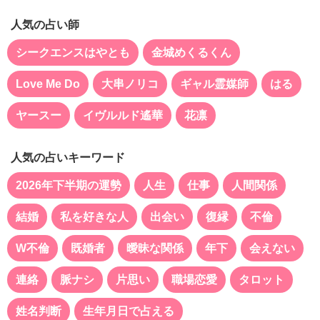
人気の占い師
シークエンスはやとも
金城めくるくん
Love Me Do
大串ノリコ
ギャル霊媒師
はる
ヤースー
イヴルルド遙華
花凛
人気の占いキーワード
2026年下半期の運勢
人生
仕事
人間関係
結婚
私を好きな人
出会い
復縁
不倫
W不倫
既婚者
曖昧な関係
年下
会えない
連絡
脈ナシ
片思い
職場恋愛
タロット
姓名判断
生年月日で占える