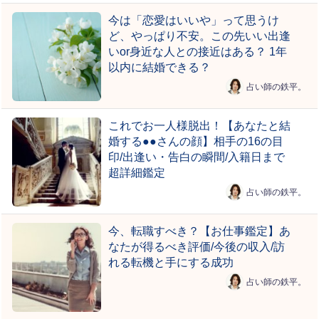
今は「恋愛はいいや」って思うけ
ど、やっぱり不安。この先いい出逢
いor身近な人との接近はある？ 1年
以内に結婚できる？
占い師の鉄平。
これでお一人様脱出！【あなたと結
婚する●●さんの顔】相手の16の目
印/出逢い・告白の瞬間/入籍日まで
超詳細鑑定
占い師の鉄平。
今、転職すべき？【お仕事鑑定】あ
なたが得るべき評価/今後の収入/訪
れる転機と手にする成功
占い師の鉄平。