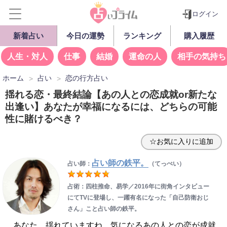
ログイン
新着占い
今日の運勢
ランキング
購入履歴
人生・対人
仕事
結婚
運命の人
相手の気持ち
ホーム
占い
恋の行方占い
揺れる恋・最終結論【あの人との恋成就or新たな
出逢い】あなたが幸福になるには、どちらの可能
性に賭けるべき？
☆お気に入りに追加
占い師の鉄平。
占い師：
（てっぺい）
占術：四柱推命、易学／2016年に街角インタビュー
にてTVに登場し、一躍有名になった「自己防衛おじ
さん」こと占い師の鉄平。
あなた、揺れていますね。気になるあの人との恋が成就