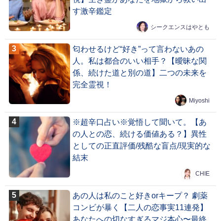
す激辛鑑定
シークエンスはやとも
匂わせるけど“好き”って言わないあの
人。私は都合のいい相手？【曖昧な関
係、続けた道と別の道】二つの未来を
完全霊視！
Miyoshi
※超辛口占い※覚悟して聞いて。【あ
の人との恋、続ける価値ある？】異性
としての正直評価/残酷な盲点/現実的な
結末
CHIE
あの人は私のこと好きorキープ？ 劇薬
コンビが暴く【二人の恋事実11連発】
あなたへの切なすぎるマジ本心〜最終