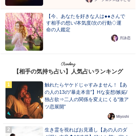
【今、あなたを好きな人は●●さんで
す相手の想い/本気度/次の行動◇運
命の人鑑定
月詠恋
Ranking
【相手の気持ち占い】人気占いランキング
触れたらヤケドじゃすみません！【あ
の人の13の“暴走本音”】Hな妄想/嫉妬/
独占欲⇒二人の関係を変えにくる“激ア
ツ恋展開”
Miyoshi
生き霊を視ればお見通し【あの人のダ