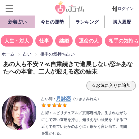
ログイン
新着占い
今日の運勢
ランキング
購入履歴
人生・対人
仕事
結婚
運命の人
相手の気持ち
ホーム
占い
相手の気持ち占い
あの人も不安？≪自粛続きで進展しない恋≫あな
たへの本音、二人が迎える恋の結末
☆お気に入りに追加
月詠恋
占い師：
（つきよみれん）
占術：スピリチュアル／京都府出身。生まれながら
にして強い直感を持ち、知りえない状況を「まるで
近くで見ていたかのように」細かく言い当て、周囲
を驚かせる。