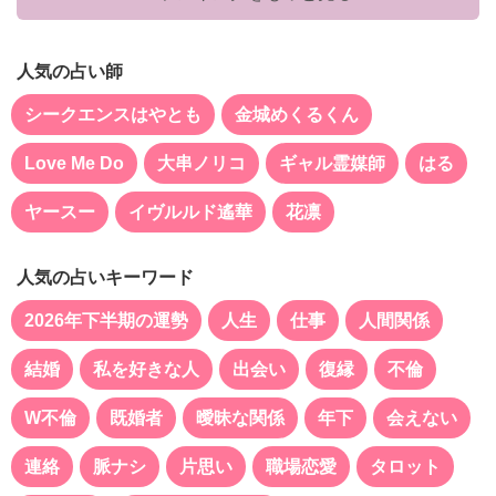
人気の占い師
シークエンスはやとも
金城めくるくん
Love Me Do
大串ノリコ
ギャル霊媒師
はる
ヤースー
イヴルルド遙華
花凛
人気の占いキーワード
2026年下半期の運勢
人生
仕事
人間関係
結婚
私を好きな人
出会い
復縁
不倫
W不倫
既婚者
曖昧な関係
年下
会えない
連絡
脈ナシ
片思い
職場恋愛
タロット