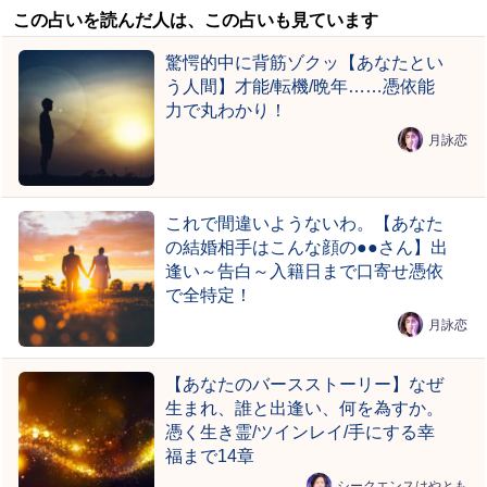
この占いを読んだ人は、この占いも見ています
驚愕的中に背筋ゾクッ【あなたとい
う人間】才能/転機/晩年……憑依能
力で丸わかり！
月詠恋
これで間違いようないわ。【あなた
の結婚相手はこんな顔の●●さん】出
逢い～告白～入籍日まで口寄せ憑依
で全特定！
月詠恋
【あなたのバースストーリー】なぜ
生まれ、誰と出逢い、何を為すか。
憑く生き霊/ツインレイ/手にする幸
福まで14章
シークエンスはやとも