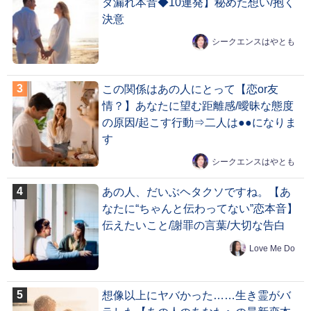
ダ漏れ本音◆10連発】秘めた想い/抱く
決意
シークエンスはやとも
この関係はあの人にとって【恋or友
情？】あなたに望む距離感/曖昧な態度
の原因/起こす行動⇒二人は●●になりま
す
シークエンスはやとも
あの人、だいぶヘタクソですね。【あ
なたに“ちゃんと伝わってない”恋本音】
伝えたいこと/謝罪の言葉/大切な告白
Love Me Do
想像以上にヤバかった……生き霊がバ