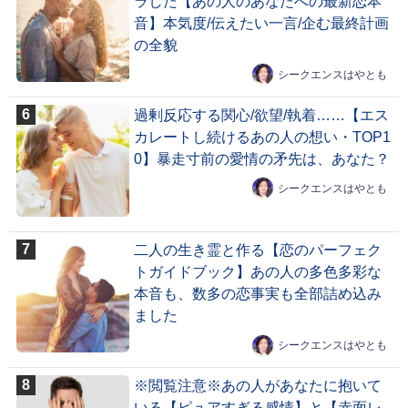
ラした【あの人のあなたへの最新恋本
音】本気度/伝えたい一言/企む最終計画
の全貌
シークエンスはやとも
過剰反応する関心/欲望/執着……【エス
カレートし続けるあの人の想い・TOP1
0】暴走寸前の愛情の矛先は、あなた？
シークエンスはやとも
二人の生き霊と作る【恋のパーフェク
トガイドブック】あの人の多色多彩な
本音も、数多の恋事実も全部詰め込み
ました
シークエンスはやとも
※閲覧注意※あの人があなたに抱いて
いる【ピュアすぎる感情】と【赤面レ