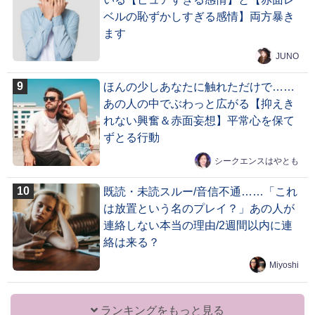
ベルの恥ずかしすぎる感情】両方暴き
ます
JUNO
ほんの少しあなたに触れただけで……
あの人の中でぶわっと広がる【抑えき
れない興奮＆赤面妄想】平常心を保て
ずとる行動
シークエンスはやとも
既読・未読スルー/音信不通……「これ
は放置という名のプレイ？」あの人が
連絡しない本当の理由/2週間以内に連
絡は来る？
Miyoshi
ランキングをもっと見る