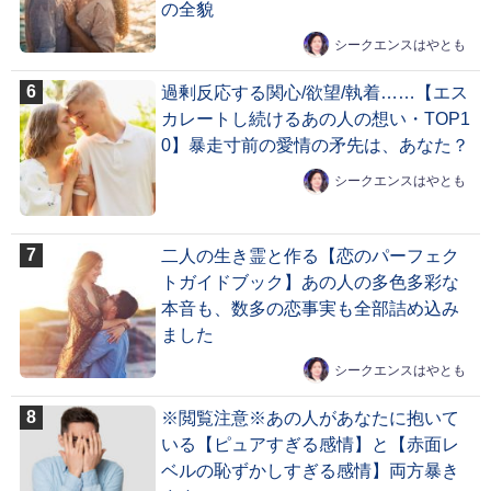
の全貌
シークエンスはやとも
過剰反応する関心/欲望/執着……【エス
カレートし続けるあの人の想い・TOP1
0】暴走寸前の愛情の矛先は、あなた？
シークエンスはやとも
二人の生き霊と作る【恋のパーフェク
トガイドブック】あの人の多色多彩な
本音も、数多の恋事実も全部詰め込み
ました
シークエンスはやとも
※閲覧注意※あの人があなたに抱いて
いる【ピュアすぎる感情】と【赤面レ
ベルの恥ずかしすぎる感情】両方暴き