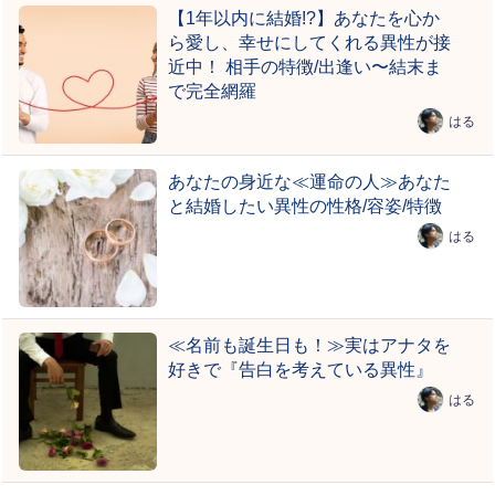
【1年以内に結婚!?】あなたを心か
ら愛し、幸せにしてくれる異性が接
近中！ 相手の特徴/出逢い〜結末ま
で完全網羅
はる
あなたの身近な≪運命の人≫あなた
と結婚したい異性の性格/容姿/特徴
はる
≪名前も誕生日も！≫実はアナタを
好きで『告白を考えている異性』
はる