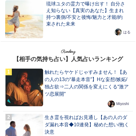
琉球ユタの霊力で曝け出す！ 自分さ
え知らない【真実のあなた】生まれ
持つ裏側/不安と後悔/魅力と才能/約
束された未来
はる
Ranking
【相手の気持ち占い】人気占いランキング
触れたらヤケドじゃすみません！【あ
の人の13の“暴走本音”】Hな妄想/嫉妬/
独占欲⇒二人の関係を変えにくる“激ア
ツ恋展開”
Miyoshi
生き霊を視ればお見通し【あの人のダ
ダ漏れ本音◆10連発】秘めた想い/抱く
決意