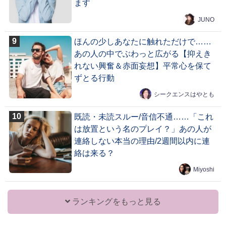
ます
JUNO
ほんの少しあなたに触れただけで……
あの人の中でぶわっと広がる【抑えき
れない興奮＆赤面妄想】平常心を保て
ずとる行動
シークエンスはやとも
既読・未読スルー/音信不通……「これ
は放置という名のプレイ？」あの人が
連絡しない本当の理由/2週間以内に連
絡は来る？
Miyoshi
ランキングをもっと見る