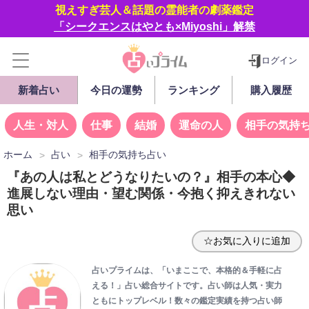
視えすぎ芸人＆話題の霊能者の劇薬鑑定
「シークエンスはやとも×Miyoshi」解禁
ログイン
新着占い
今日の運勢
ランキング
購入履歴
人生・対人
仕事
結婚
運命の人
相手の気持
ホーム
占い
相手の気持ち占い
『あの人は私とどうなりたいの？』相手の本心◆
進展しない理由・望む関係・今抱く抑えきれない
思い
☆お気に入りに追加
占いプライムは、「いまここで、本格的＆手軽に占
える！」占い総合サイトです。占い師は人気・実力
ともにトップレベル！数々の鑑定実績を持つ占い師