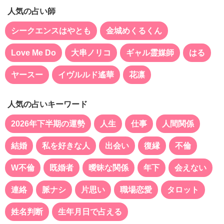
人気の占い師
シークエンスはやとも
金城めくるくん
Love Me Do
大串ノリコ
ギャル霊媒師
はる
ヤースー
イヴルルド遙華
花凛
人気の占いキーワード
2026年下半期の運勢
人生
仕事
人間関係
結婚
私を好きな人
出会い
復縁
不倫
W不倫
既婚者
曖昧な関係
年下
会えない
連絡
脈ナシ
片思い
職場恋愛
タロット
姓名判断
生年月日で占える