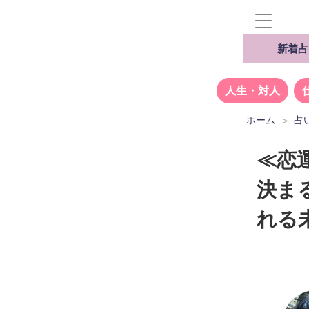
新着占
人生・対人
ホーム
占
≪恋
決ま
れる