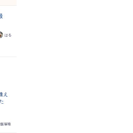
最
はる
逢え
た
飯塚唯