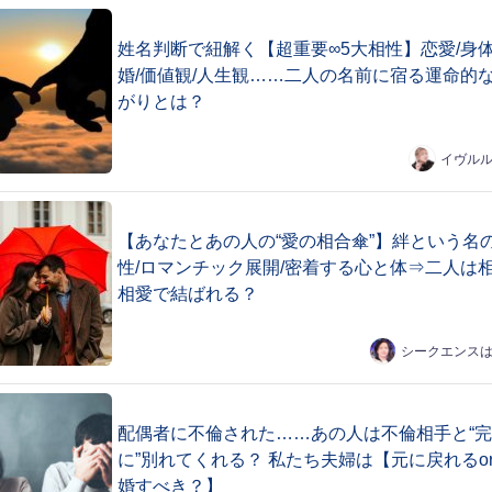
姓名判断で紐解く【超重要∞5大相性】恋愛/身体
婚/価値観/人生観……二人の名前に宿る運命的
がりとは？
イヴル
【あなたとあの人の“愛の相合傘”】絆という名
性/ロマンチック展開/密着する心と体⇒二人は
相愛で結ばれる？
シークエンス
配偶者に不倫された……あの人は不倫相手と“
に”別れてくれる？ 私たち夫婦は【元に戻れるo
婚すべき？】