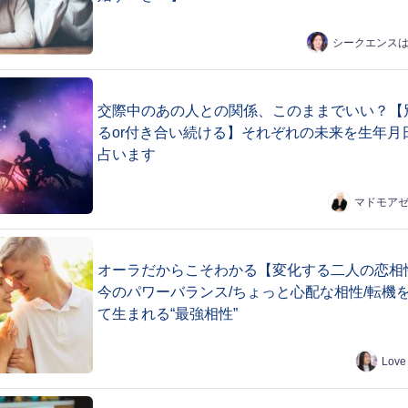
シークエンス
交際中のあの人との関係、このままでいい？【
るor付き合い続ける】それぞれの未来を生年月
占います
マドモア
オーラだからこそわかる【変化する二人の恋相
今のパワーバランス/ちょっと心配な相性/転機
て生まれる“最強相性”
Love