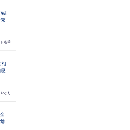
/結
な繋
ルド遙華
の相
相思
はやとも
完全
r離