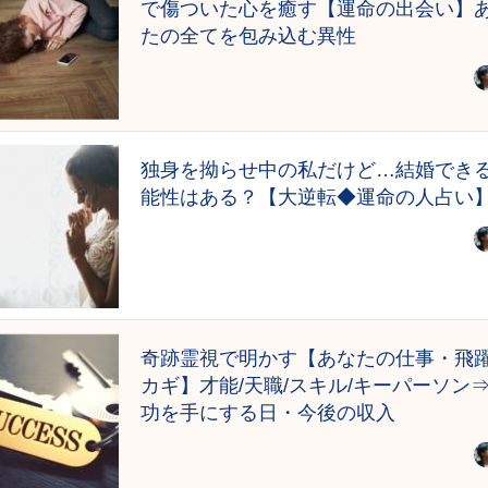
で傷ついた心を癒す【運命の出会い】
たの全てを包み込む異性
独身を拗らせ中の私だけど…結婚でき
能性はある？【大逆転◆運命の人占い
奇跡霊視で明かす【あなたの仕事・飛
カギ】才能/天職/スキル/キーパーソン
功を手にする日・今後の収入