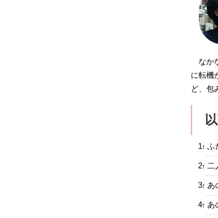
なか
に転機
ど、包
以
・ふ
・二
・あ
・あ