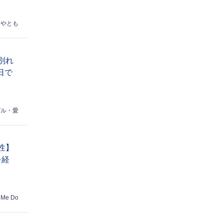
はやとも
別れ
日で
ゼル・愛
性】
を経
 Me Do