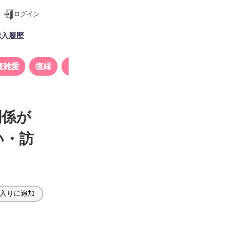
ログイン
購入履歴
複雑愛
復縁
タロット
関係が
い・訪
入りに追加