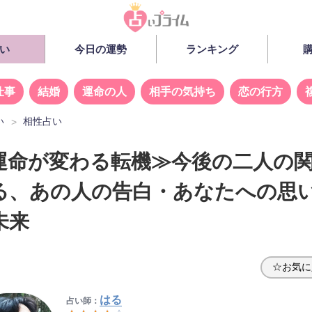
い
今日の運勢
ランキング
仕事
結婚
運命の人
相手の気持ち
恋の行方
い
相性占い
運命が変わる転機≫今後の二人の
る、あの人の告白・あなたへの思
未来
☆お気に
はる
占い師：