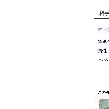
相
※占いの
この