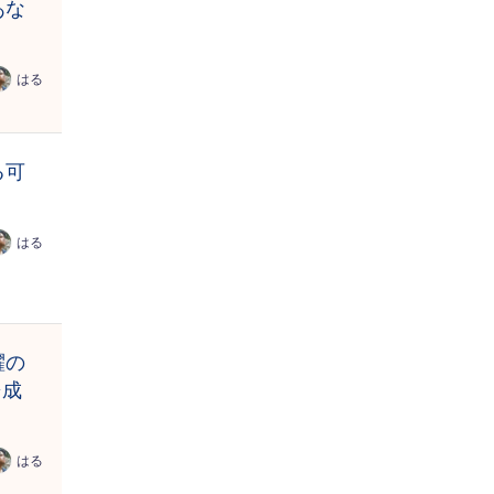
あな
はる
る可
】
はる
躍の
⇒成
はる