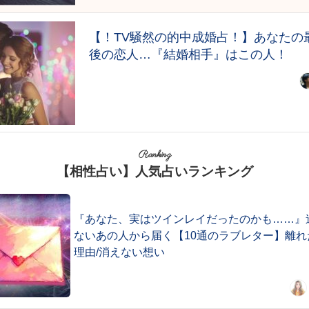
【！TV騒然の的中成婚占！】あなたの
後の恋人…『結婚相手』はこの人！
Ranking
【相性占い】人気占いランキング
『あなた、実はツインレイだったのかも……』
ないあの人から届く【10通のラブレター】離れ
理由/消えない想い