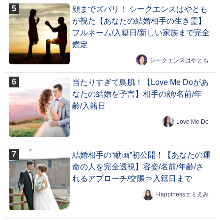
顔までズバリ！ シークエンスはやとも
が視た【あなたの結婚相手の生き霊】
フルネーム/入籍日/新しい家族まで完全
鑑定
シークエンスはやとも
当たりすぎて鳥肌！【Love Me Doがあ
なたの結婚を予言】相手の顔/名前/年
齢/入籍日
Love Me Do
結婚相手の“動画”初公開！【あなたの運
命の人を完全透視】容姿/名前/年齢/さ
れるアプローチ/交際⇒入籍日まで
Happinessエミえみ