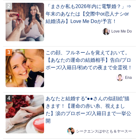
「まさか私も2026年内に電撃婚？」⇒
年末のあなたは【交際中or恋人ナシor
結婚済み】Love Me Doが予言！
Love Me Do
この顔、フルネームを覚えておいて。
【あなたの運命の結婚相手】告白/プロ
ポーズ/入籍日/初めての夜まで全霊視！
Ena
あなたと結婚する“●●さんの似顔絵”描
きます！【運命の赤い糸、視えまし
た】涙のプロポーズ/入籍日まで一挙公
開
シークエンスはやとも＆ヤースー