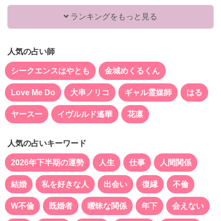
ランキングをもっと見る
人気の占い師
シークエンスはやとも
金城めくるくん
Love Me Do
大串ノリコ
ギャル霊媒師
はる
ヤースー
イヴルルド遙華
花凛
人気の占いキーワード
2026年下半期の運勢
人生
仕事
人間関係
結婚
私を好きな人
出会い
復縁
不倫
W不倫
既婚者
曖昧な関係
年下
会えない