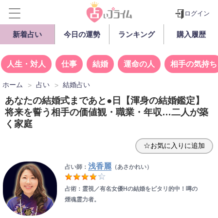
ログイン
新着占い
今日の運勢
ランキング
購入履歴
人生・対人
仕事
結婚
運命の人
相手の気持ち
ホーム
占い
結婚占い
あなたの結婚式まであと●日【渾身の結婚鑑定】
将来を誓う相手の価値観・職業・年収…二人が築
く家庭
☆お気に入りに追加
浅香麗
占い師：
（あさかれい）
占術：霊視／有名女優Hの結婚をピタリ的中！噂の
煙魂霊力者。