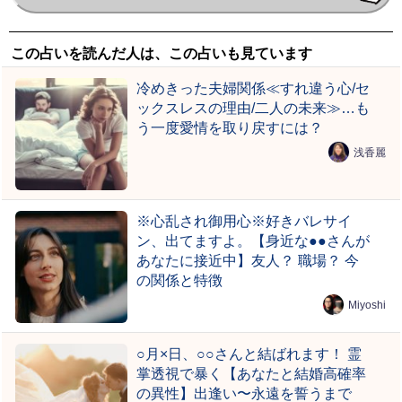
この占いを読んだ人は、この占いも見ています
冷めきった夫婦関係≪すれ違う心/セ
ックスレスの理由/二人の未来≫…も
う一度愛情を取り戻すには？
浅香麗
※心乱され御用心※好きバレサイ
ン、出てますよ。【身近な●●さんが
あなたに接近中】友人？ 職場？ 今
の関係と特徴
Miyoshi
○月×日、○○さんと結ばれます！ 霊
掌透視で暴く【あなたと結婚高確率
の異性】出逢い〜永遠を誓うまで