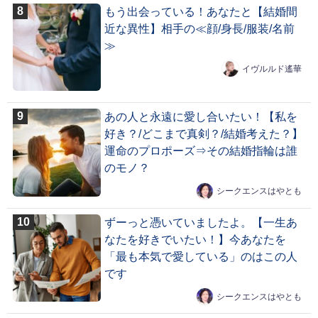
もう出会っている！あなたと【結婚間
近な異性】相手の≪顔/身長/服装/名前
≫
イヴルルド遙華
あの人と永遠に愛し合いたい！【私を
好き？/どこまで真剣？/結婚考えた？】
運命のプロポーズ⇒その結婚指輪は誰
のモノ？
シークエンスはやとも
ずーっと憑いていましたよ。【一生あ
なたを好きでいたい！】今あなたを
「最も本気で愛している」のはこの人
です
シークエンスはやとも