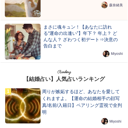
森奈緒美
まさに魂キュン！【あなたに訪れ
る“運命の出逢い”】年下？ 年上？ ど
んな人？ ざわつく初デート⇒決意の
告白まで
Miyoshi
Ranking
【結婚占い】人気占いランキング
周りが嫉妬するほど、あなたを愛して
くれますよ。【運命の結婚相手の顔写
真/名前/入籍日】ペアリング霊視で全判
明
Miyoshi