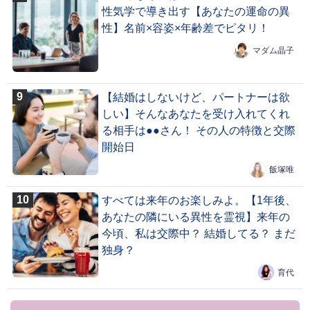
性気学で導き出す【あなたの運命の異
性】名前×容姿×年齢差でピタリ！
マダム晶子
【結婚はしないけど、パートナーは欲
しい】そんなあなたを受け入れてくれ
る相手は●●さん！ その人の特徴と交際
開始日
飯塚唯
すべては来年のお楽しみよ。【1年後、
あなたの隣にいる異性を霊視】来年の
今頃、私は交際中？ 結婚してる？ まだ
独身？
育代