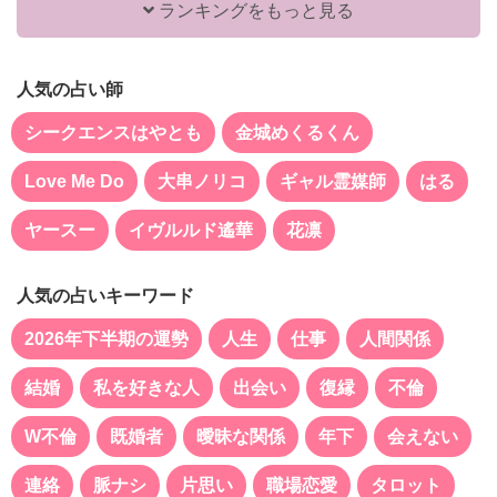
ランキングをもっと見る
人気の占い師
シークエンスはやとも
金城めくるくん
Love Me Do
大串ノリコ
ギャル霊媒師
はる
ヤースー
イヴルルド遙華
花凛
人気の占いキーワード
2026年下半期の運勢
人生
仕事
人間関係
結婚
私を好きな人
出会い
復縁
不倫
W不倫
既婚者
曖昧な関係
年下
会えない
連絡
脈ナシ
片思い
職場恋愛
タロット