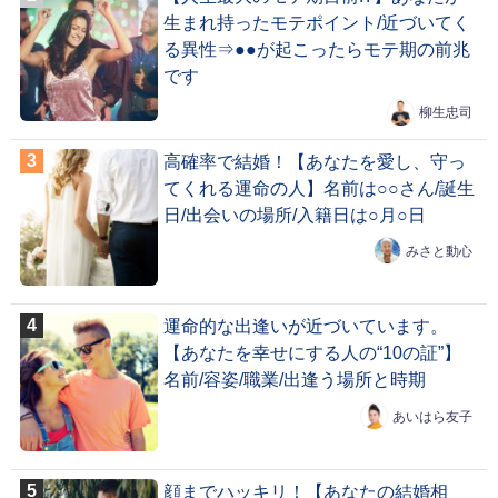
生まれ持ったモテポイント/近づいてく
る異性⇒●●が起こったらモテ期の前兆
です
柳生忠司
高確率で結婚！【あなたを愛し、守っ
てくれる運命の人】名前は○○さん/誕生
日/出会いの場所/入籍日は○月○日
みさと動心
運命的な出逢いが近づいています。
【あなたを幸せにする人の“10の証”】
名前/容姿/職業/出逢う場所と時期
あいはら友子
顔までハッキリ！【あなたの結婚相