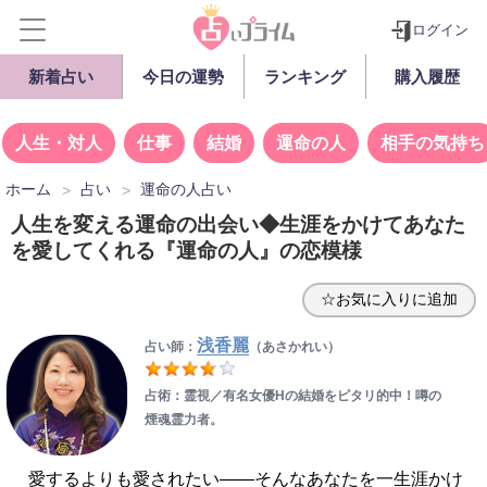
ログイン
新着占い
今日の運勢
ランキング
購入履歴
人生・対人
仕事
結婚
運命の人
相手の気持ち
ホーム
占い
運命の人占い
人生を変える運命の出会い◆生涯をかけてあなた
を愛してくれる『運命の人』の恋模様
☆お気に入りに追加
浅香麗
占い師：
（あさかれい）
占術：霊視／有名女優Hの結婚をピタリ的中！噂の
煙魂霊力者。
愛するよりも愛されたい——そんなあなたを一生涯かけ