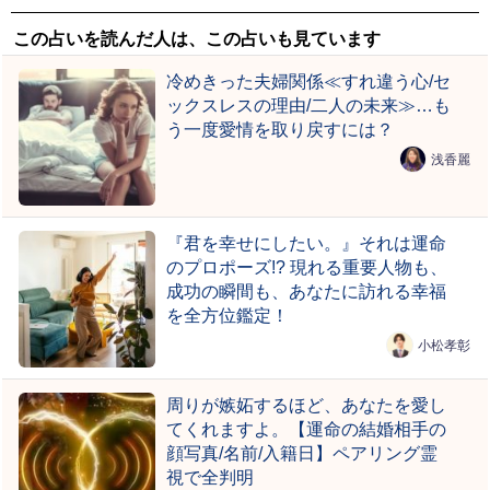
この占いを読んだ人は、この占いも見ています
冷めきった夫婦関係≪すれ違う心/セ
ックスレスの理由/二人の未来≫…も
う一度愛情を取り戻すには？
浅香麗
『君を幸せにしたい。』それは運命
のプロポーズ!? 現れる重要人物も、
成功の瞬間も、あなたに訪れる幸福
を全方位鑑定！
小松孝彰
周りが嫉妬するほど、あなたを愛し
てくれますよ。【運命の結婚相手の
顔写真/名前/入籍日】ペアリング霊
視で全判明