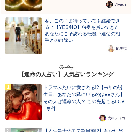
Miyoshi
私、このまま待っていても結婚でき
る？【YES/NO】独身を貫いてきた
あなたにこそ訪れる転機⇒運命の相
手との出逢い
飯塚唯
Ranking
【運命の人占い】人気占いランキング
ドラマみたいに愛される!?【来年の誕
生日、あなたの隣にいるのは●●さん】
その人は運命の人？ この先起こるLOV
E事件
大串ノリコ
【人生最大のモテ期目前!?】あなたが