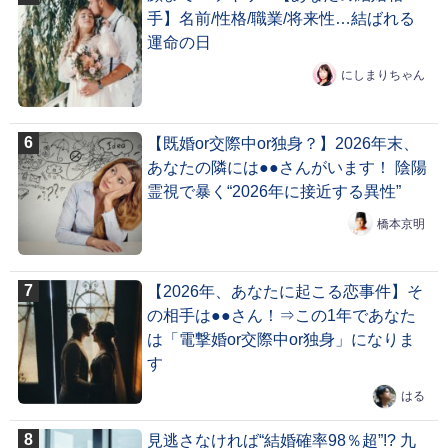
手】名前/性格/職業/将来性…結ばれる
運命の日
にしまりちゃん
【既婚or交際中or独身？】2026年末、
あなたの隣には●●さんがいます！ 陰陽
霊視で暴く“2026年に接近する異性”
橋本京明
【2026年、あなたに起こる恋事件】そ
の相手は●●さん！⇒この1年であなた
は「電撃婚or交際中or独身」になりま
す
はる
見逃さなければ“結婚確率98％超”!? 九