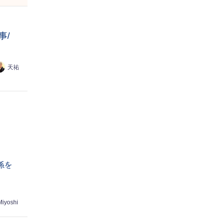
事/
天祐
係を
Miyoshi