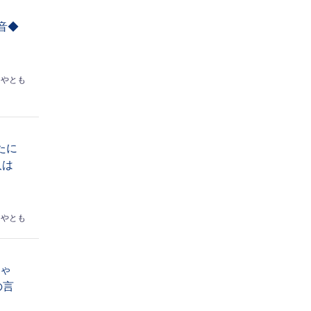
音◆
はやとも
たに
人は
はやとも
ちゃ
の言