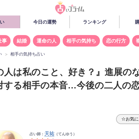
い
今日の運勢
ランキング
仕事
結婚
運命の人
相手の気持ち
恋の行方
い
相手の気持ち占い
の人は私のこと、好き？』進展の
対する相手の本音…今後の二人の
☆お気に
天祐
占い師：
（てんゆう）