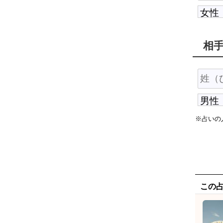
相
※占いの
この