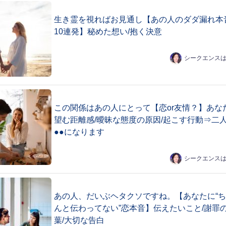
生き霊を視ればお見通し【あの人のダダ漏れ本
10連発】秘めた想い/抱く決意
シークエンス
この関係はあの人にとって【恋or友情？】あな
望む距離感/曖昧な態度の原因/起こす行動⇒二
●●になります
シークエンス
あの人、だいぶヘタクソですね。【あなたに“
んと伝わってない”恋本音】伝えたいこと/謝罪
葉/大切な告白