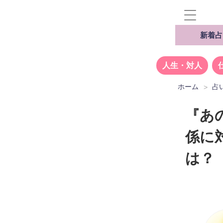
新着占
人生・対人
ホーム
占
『あ
係に
は？