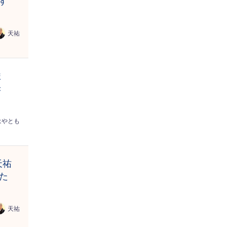
す
天祐
ま
き
はやとも
天祐
た
天祐