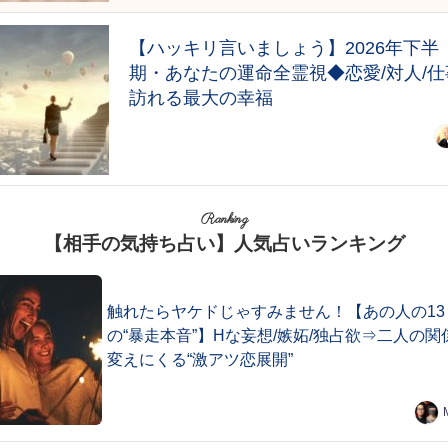
【ハッキリ言いましょう】2026年下半
期・あなたの運命全霊視◆恋愛/対人/仕
訪れる最大の幸福
Ranking
【相手の気持ち占い】人気占いランキング
触れたらヤケドじゃすみません！【あの人の13
の“暴走本音”】Hな妄想/嫉妬/独占欲⇒二人の関
変えにくる“激アツ恋展開”