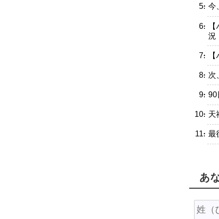
・今
・【
況
・【
・次
・9
・天
・最
あ