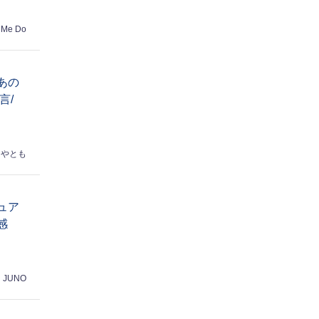
 Me Do
あの
言/
はやとも
ュア
感
JUNO