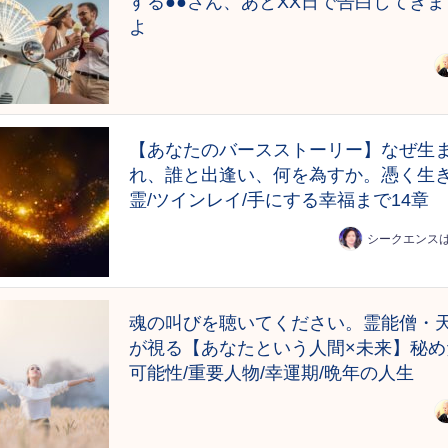
する●●さん、あとXX日で告白してきま
よ
【あなたのバースストーリー】なぜ生
れ、誰と出逢い、何を為すか。憑く生
霊/ツインレイ/手にする幸福まで14章
シークエンス
魂の叫びを聴いてください。霊能僧・
が視る【あなたという人間×未来】秘め
可能性/重要人物/幸運期/晩年の人生