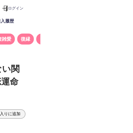
ログイン
購入履歴
複雑愛
復縁
タロット
ない関
恋運命
入りに追加