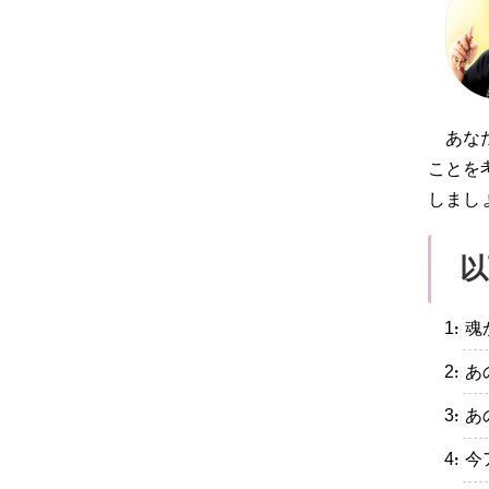
あな
ことを
しまし
以
・魂
・あ
・あ
・今