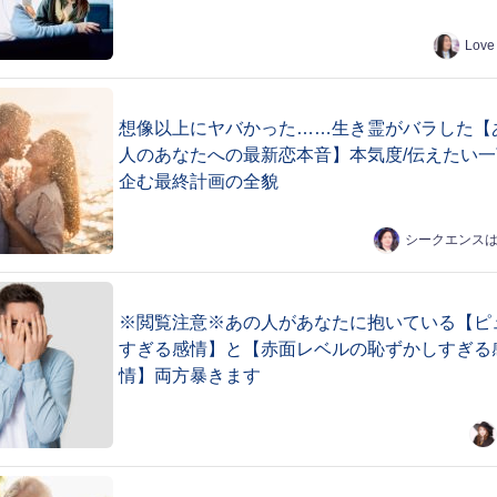
Love
想像以上にヤバかった……生き霊がバラした【
人のあなたへの最新恋本音】本気度/伝えたい一
企む最終計画の全貌
シークエンス
※閲覧注意※あの人があなたに抱いている【ピ
すぎる感情】と【赤面レベルの恥ずかしすぎる
情】両方暴きます