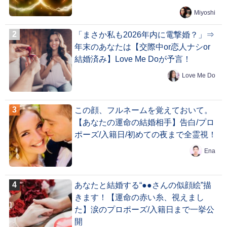
Miyoshi
「まさか私も2026年内に電撃婚？」⇒
年末のあなたは【交際中or恋人ナシor
結婚済み】Love Me Doが予言！
Love Me Do
この顔、フルネームを覚えておいて。
【あなたの運命の結婚相手】告白/プロ
ポーズ/入籍日/初めての夜まで全霊視！
Ena
あなたと結婚する“●●さんの似顔絵”描
きます！【運命の赤い糸、視えまし
た】涙のプロポーズ/入籍日まで一挙公
開