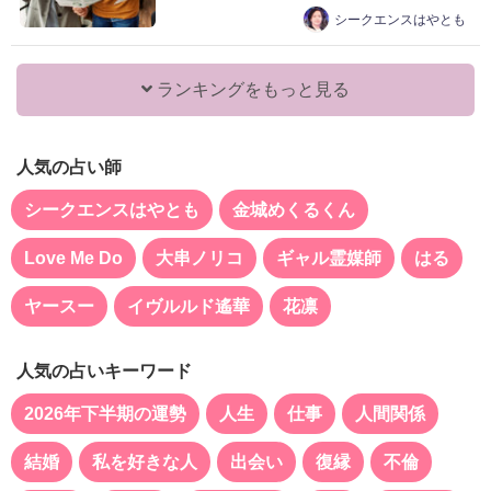
シークエンスはやとも
ランキングをもっと見る
人気の占い師
シークエンスはやとも
金城めくるくん
Love Me Do
大串ノリコ
ギャル霊媒師
はる
ヤースー
イヴルルド遙華
花凛
人気の占いキーワード
2026年下半期の運勢
人生
仕事
人間関係
結婚
私を好きな人
出会い
復縁
不倫