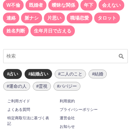
W不倫
既婚者
曖昧な関係
年下
会えない
連絡
脈ナシ
片思い
職場恋愛
タロット
姓名判断
生年月日で占える
#占い
#結婚占い
#二人のこと
#結婚
#運命の人
#霊視
#ババジー
ご利用ガイド
利用規約
よくある質問
プライバシーポリシー
特定商取引法に基づく表
運営会社
記
お知らせ