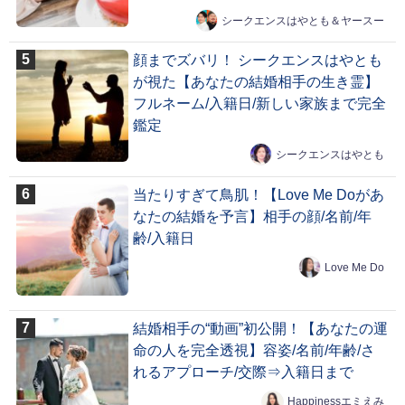
シークエンスはやとも＆ヤースー
顔までズバリ！ シークエンスはやとも
が視た【あなたの結婚相手の生き霊】
フルネーム/入籍日/新しい家族まで完全
鑑定
シークエンスはやとも
当たりすぎて鳥肌！【Love Me Doがあ
なたの結婚を予言】相手の顔/名前/年
齢/入籍日
Love Me Do
結婚相手の“動画”初公開！【あなたの運
命の人を完全透視】容姿/名前/年齢/さ
れるアプローチ/交際⇒入籍日まで
Happinessエミえみ