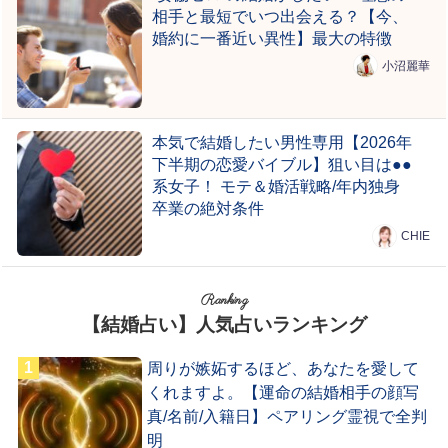
相手と最短でいつ出会える？【今、
婚約に一番近い異性】最大の特徴
小沼麗華
本気で結婚したい男性専用【2026年
下半期の恋愛バイブル】狙い目は●●
系女子！ モテ＆婚活戦略/年内独身
卒業の絶対条件
CHIE
Ranking
【結婚占い】人気占いランキング
周りが嫉妬するほど、あなたを愛して
くれますよ。【運命の結婚相手の顔写
真/名前/入籍日】ペアリング霊視で全判
明