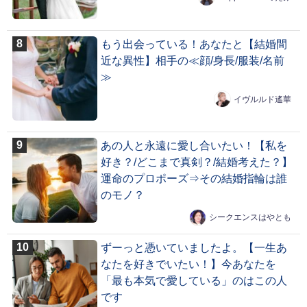
もう出会っている！あなたと【結婚間
近な異性】相手の≪顔/身長/服装/名前
≫
イヴルルド遙華
あの人と永遠に愛し合いたい！【私を
好き？/どこまで真剣？/結婚考えた？】
運命のプロポーズ⇒その結婚指輪は誰
のモノ？
シークエンスはやとも
ずーっと憑いていましたよ。【一生あ
なたを好きでいたい！】今あなたを
「最も本気で愛している」のはこの人
です