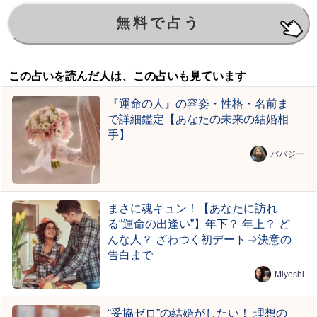
この占いを読んだ人は、この占いも見ています
『運命の人』の容姿・性格・名前ま
で詳細鑑定【あなたの未来の結婚相
手】
ババジー
まさに魂キュン！【あなたに訪れ
る“運命の出逢い”】年下？ 年上？ ど
んな人？ ざわつく初デート⇒決意の
告白まで
Miyoshi
“妥協ゼロ”の結婚がしたい！ 理想の