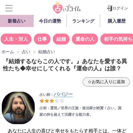
ログイン
新着占い
今日の運勢
ランキング
購入履歴
人生・対人
仕事
結婚
運命の人
相手の気持ち
ホーム
占い
結婚占い
『結婚するならこの人です。』あなたを愛する異
性たち◆幸せにしてくれる『運命の人』は誰？
☆お気に入りに追加
ババジー
占い師：
占術：霊視／世界の王族・政治家が絶賛！占い、国
家の枠を超えて活躍する能力者。
あなたに人生の喜びと幸せをもたらす相手とは、一体ど