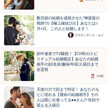
数百組の結婚を成就させた“神楽坂の
覡師”の【極上縁結び占】あなたは○
月×日、この人と結婚します！
プロヴィデンス・ルイ
的中連発でTV騒然！【CHIEのスピ
リチュアル結婚鑑定】あなたの結婚
相手の顔/名前/趣味/年収/入籍日まで
全霊視
CHIE
天使の力で顔まで特定！ あなたのも
とに現れる【運命の結婚相手】その
人は既に出逢ってる●●さん!? 笑顔で
迎える入籍日