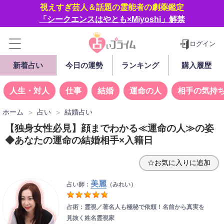
視えすぎ芸人＆話題の霊能者の劇薬鑑定
「シークエンスはやとも×Miyoshi」解禁
ログイン
新着占い
今日の運勢
ランキング
購入履歴
人生・対人
仕事
結婚
運命の人
相手の気持
ホーム
占い
結婚占い
【独身女性必見】顔までわかる≪運命の人≫の姿
◆あなたの運命の結婚相手×入籍日
☆お気に入りに追加
美麗
占い師：
（みれい）
占術：霊視／著名人も極秘で依頼！名前から真実を
見抜く姓名霊視家