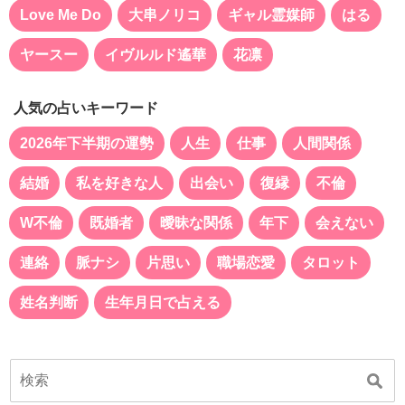
Love Me Do
大串ノリコ
ギャル霊媒師
はる
ヤースー
イヴルルド遙華
花凛
人気の占いキーワード
2026年下半期の運勢
人生
仕事
人間関係
結婚
私を好きな人
出会い
復縁
不倫
W不倫
既婚者
曖昧な関係
年下
会えない
連絡
脈ナシ
片思い
職場恋愛
タロット
姓名判断
生年月日で占える