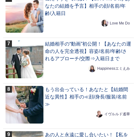
なたの結婚を予言】相手の顔/名前/年
齢/入籍日
Love Me Do
結婚相手の“動画”初公開！【あなたの運
命の人を完全透視】容姿/名前/年齢/さ
れるアプローチ/交際⇒入籍日まで
Happinessエミえみ
もう出会っている！あなたと【結婚間
近な異性】相手の≪顔/身長/服装/名前
≫
イヴルルド遙華
あの人と永遠に愛し合いたい！【私を