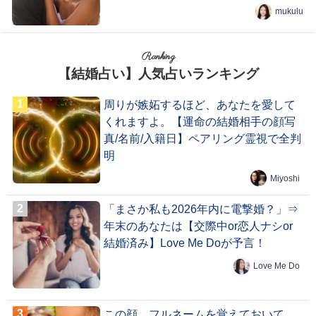
mukulu
Ranking
【結婚占い】人気占いランキング
周りが嫉妬するほど、あなたを愛して
くれますよ。【運命の結婚相手の顔写
真/名前/入籍日】ペアリング霊視で全判
明
Miyoshi
「まさか私も2026年内に電撃婚？」⇒
年末のあなたは【交際中or恋人ナシor
結婚済み】Love Me Doが予言！
Love Me Do
この顔、フルネームを覚えておいて。