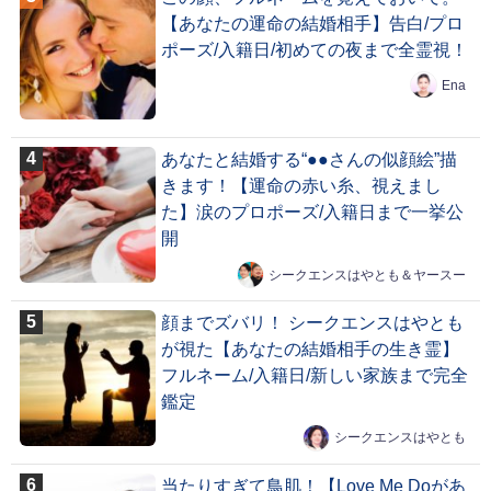
【あなたの運命の結婚相手】告白/プロ
ポーズ/入籍日/初めての夜まで全霊視！
Ena
あなたと結婚する“●●さんの似顔絵”描
きます！【運命の赤い糸、視えまし
た】涙のプロポーズ/入籍日まで一挙公
開
シークエンスはやとも＆ヤースー
顔までズバリ！ シークエンスはやとも
が視た【あなたの結婚相手の生き霊】
フルネーム/入籍日/新しい家族まで完全
鑑定
シークエンスはやとも
当たりすぎて鳥肌！【Love Me Doがあ