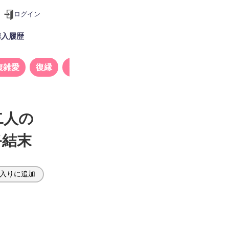
ログイン
購入履歴
複雑愛
復縁
タロット
二人の
終結末
入りに追加