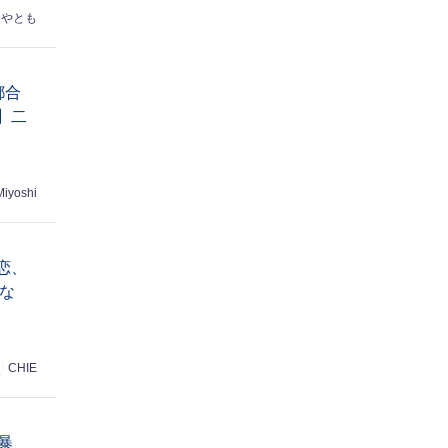
はやとも
都合
】二
Miyoshi
恋、
な
CHIE
暴