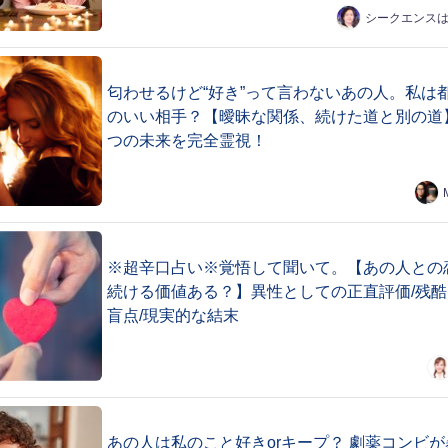
シークエンス
匂わせるけど“好き”って言わないあの人。私は
のいい相手？【曖昧な関係、続けた道と別の道
つの未来を完全霊視！
※超辛口占い※覚悟して聞いて。【あの人との
続ける価値ある？】異性としての正直評価/残酷
盲点/現実的な結末
あの人は私のこと好きorキープ？ 劇薬コンビが