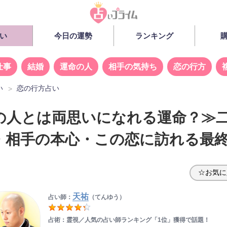
い
今日の運勢
ランキング
仕事
結婚
運命の人
相手の気持ち
恋の行方
い
恋の行方占い
の人とは両思いになれる運命？≫
・相手の本心・この恋に訪れる最
☆お気に
天祐
占い師：
（てんゆう）
占術：霊視／人気の占い師ランキング「1位」獲得で話題！