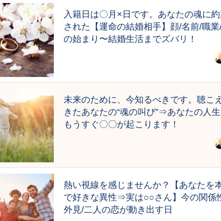
入籍日は〇月×日です。あなたの魂に約
された【運命の結婚相手】顔/名前/職業
の始まり〜結婚生活までズバリ！
未来のために、今知るべきです。聴こ
きたあなたの“魂の叫び”⇒あなたの人
もうすぐ〇〇が起こります！
熱い視線を感じませんか？【あなたを
で好きな異性⇒実は○○さん】今の関係性
外見/二人の恋が動き出す日