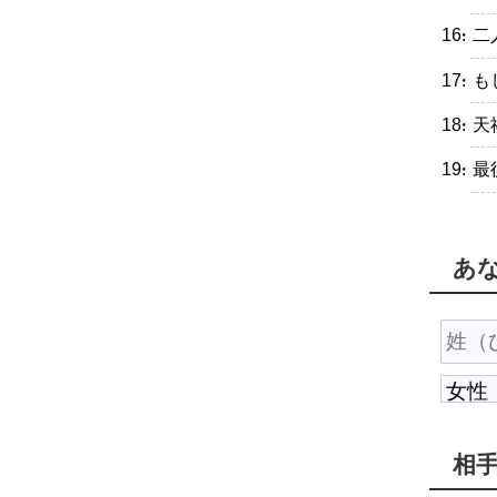
・二
・も
・天
・最
あ
相