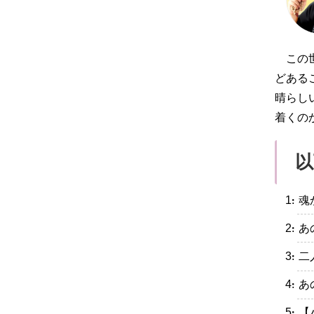
この
どある
晴らし
着くの
以
・魂
・あ
・二
・あ
・【