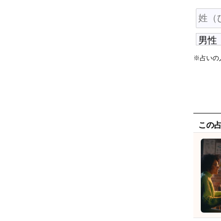
※占いの
この