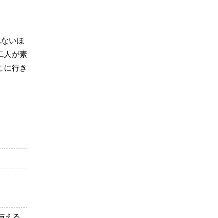
れないほ
二人が素
こに行き
与える