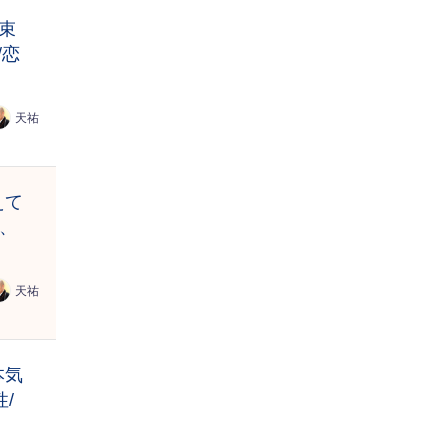
束
/恋
天祐
えて
生、
天祐
本気
/