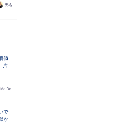
天祐
価値
】片
 Me Do
いで
獄か