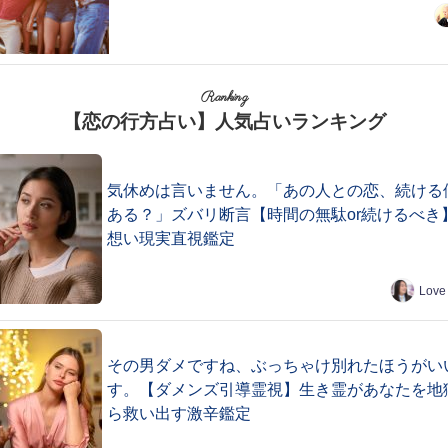
Ranking
【恋の行方占い】人気占いランキング
気休めは言いません。「あの人との恋、続ける
ある？」ズバリ断言【時間の無駄or続けるべき
想い現実直視鑑定
Love
その男ダメですね、ぶっちゃけ別れたほうがい
す。【ダメンズ引導霊視】生き霊があなたを地
ら救い出す激辛鑑定