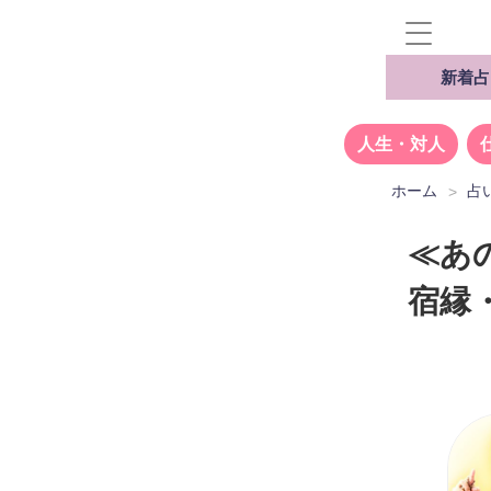
新着占
人生・対人
ホーム
占
≪あ
宿縁