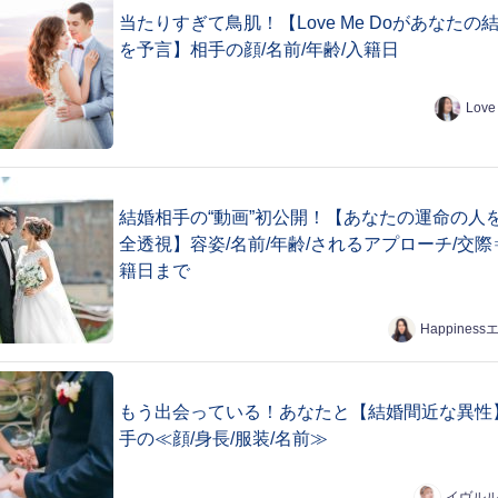
当たりすぎて鳥肌！【Love Me Doがあなたの
を予言】相手の顔/名前/年齢/入籍日
Love
結婚相手の“動画”初公開！【あなたの運命の人
全透視】容姿/名前/年齢/されるアプローチ/交際
籍日まで
Happines
もう出会っている！あなたと【結婚間近な異性
手の≪顔/身長/服装/名前≫
イヴル