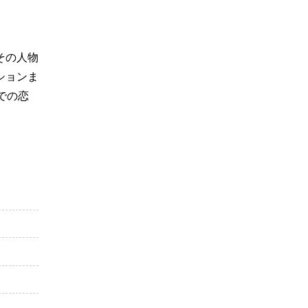
その人物
ションま
での恋