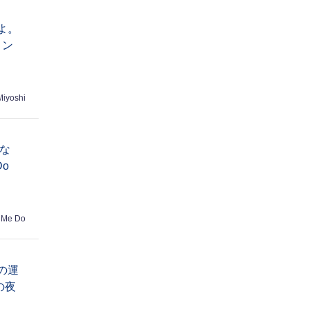
よ。
リン
Miyoshi
あな
Do
 Me Do
の運
の夜