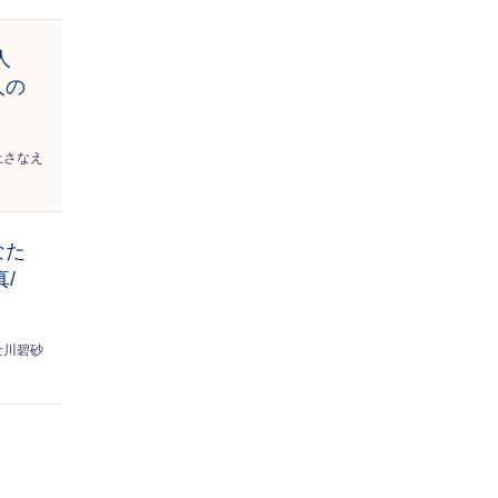
人
人の
上さなえ
なた
/
士川碧砂