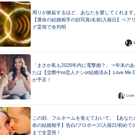
周りが嫉妬するほど、あなたを愛してくれます
【運命の結婚相手の顔写真/名前/入籍日】ペア
グ霊視で全判明
「まさか私も2026年内に電撃婚？」⇒年末の
たは【交際中or恋人ナシor結婚済み】Love Me 
が予言！
Love
この顔、フルネームを覚えておいて。【あなた
命の結婚相手】告白/プロポーズ/入籍日/初めて
まで全霊視！