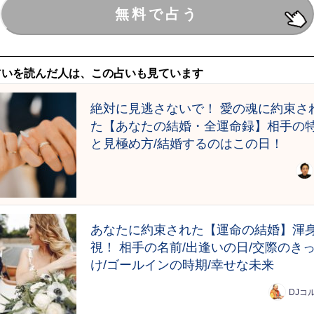
占いを読んだ人は、この占いも見ています
絶対に見逃さないで！ 愛の魂に約束さ
た【あなたの結婚・全運命録】相手の
と見極め方/結婚するのはこの日！
あなたに約束された【運命の結婚】渾
視！ 相手の名前/出逢いの日/交際のき
け/ゴールインの時期/幸せな未来
DJコ