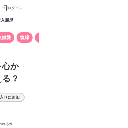
ログイン
購入履歴
複雑愛
復縁
タロット
を心か
える？
入りに追加
われるカ