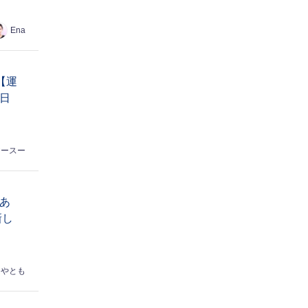
Ena
【運
日
ヤースー
あ
新し
はやとも