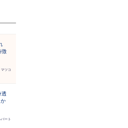
れ
特徴
マツコ
身透
っか
ルバート