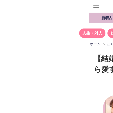
新着占
人生・対人
ホーム
占
【結
ら愛