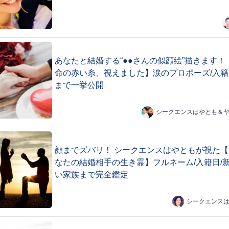
あなたと結婚する“●●さんの似顔絵”描きます！
命の赤い糸、視えました】涙のプロポーズ/入籍
まで一挙公開
シークエンスはやとも＆
顔までズバリ！ シークエンスはやともが視た【
なたの結婚相手の生き霊】フルネーム/入籍日/
い家族まで完全鑑定
シークエンス