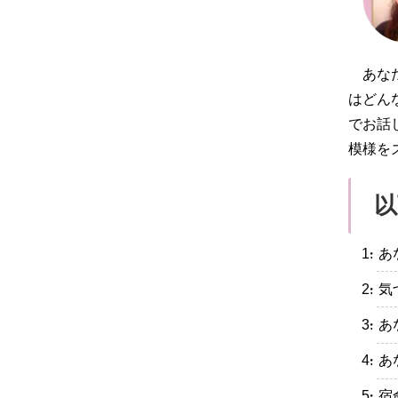
あな
はどん
でお話
模様を
以
・あ
・気
・あ
・あ
・宿