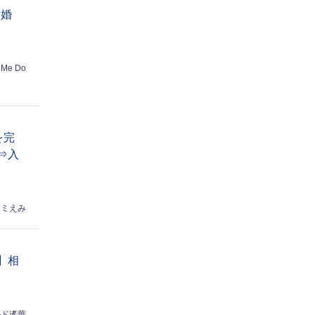
結婚
 Me Do
を完
⇒入
sエミえみ
】相
ルド遙華