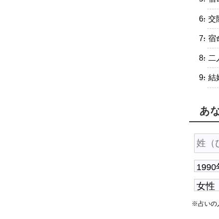
・交
・宿
・二
・結
あ
※占いの