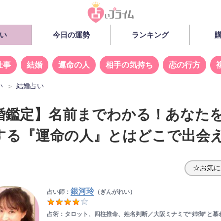
い
今日の運勢
ランキング
仕事
結婚
運命の人
相手の気持ち
恋の行方
い
結婚占い
婚鑑定】名前までわかる！あなた
する『運命の人』とはどこで出会
☆お気に
銀河玲
占い師：
（ぎんがれい）
占術：タロット、四柱推命、姓名判断／大阪ミナミで“姉御”と慕