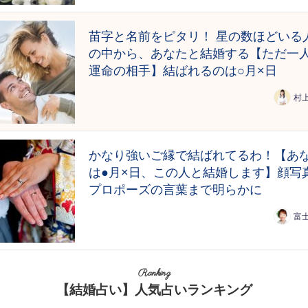
苗字と名前をピタリ！ 星の数ほどいる
の中から、あなたと結婚する【ただ一
運命の相手】結ばれるのは○月×日
村
かなり強いご縁で結ばれてるわ！【あ
は●月×日、この人と結婚します】顔写真
プロポーズの言葉まで明らかに
富
Ranking
【結婚占い】人気占いランキング