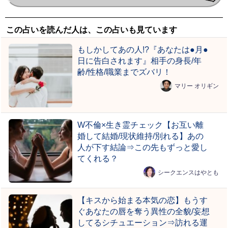
この占いを読んだ人は、この占いも見ています
もしかしてあの人!?『あなたは●月●
日に告白されます』相手の身長/年
齢/性格/職業までズバリ！
マリー オリギン
W不倫×生き霊チェック【お互い離
婚して結婚/現状維持/別れる】あの
人が下す結論⇒この先もずっと愛し
てくれる？
シークエンスはやとも
【キスから始まる本気の恋】もうす
ぐあなたの唇を奪う異性の全貌/妄想
してるシチュエーション⇒訪れる運