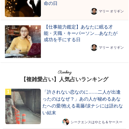
命の日
マリー オリギン
【仕事能力鑑定】あなたに眠る才
能・天職・キーパーソン…あなたが
成功を手にする日
マリー オリギン
Ranking
【複雑愛占い】人気占いランキング
「許されない恋なのに……二人が出逢
ったのはなぜ？」あの人が秘めるあな
たへの愛/抱える葛藤/涙ナシには語れな
い結末
シークエンスはやとも＆ヤースー