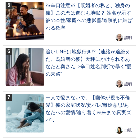
※辛口注意※【既婚者の私と、独身の
彼】この恋は進むも地獄？ 姓名が示す
彼の本性/家庭への悪影響/奇跡的に結ば
れる確率
護明
追いLINEは地獄行き!?【連絡が途絶え
た、既婚者の彼】天秤にかけられるあ
なたと奥さん⇒辛口姓名判断で暴く“愛
の末路”
護明
一人で悩まないで。【幽体が視る不倫
愛】彼の家庭状況/妻バレ/離婚意思/あ
なたへの愛情/辿り着く未来まで真実ズ
バリ
白狐