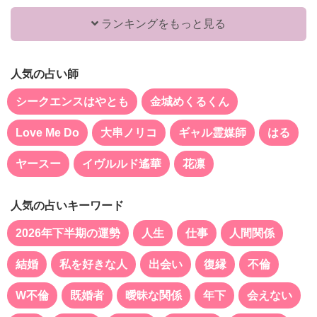
ランキングをもっと見る
人気の占い師
シークエンスはやとも
金城めくるくん
Love Me Do
大串ノリコ
ギャル霊媒師
はる
ヤースー
イヴルルド遙華
花凛
人気の占いキーワード
2026年下半期の運勢
人生
仕事
人間関係
結婚
私を好きな人
出会い
復縁
不倫
W不倫
既婚者
曖昧な関係
年下
会えない