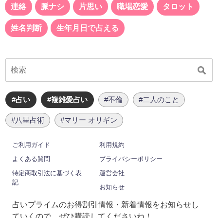
連絡
脈ナシ
片思い
職場恋愛
タロット
姓名判断
生年月日で占える
#占い
#複雑愛占い
#不倫
#二人のこと
#八星占術
#マリー オリギン
ご利用ガイド
利用規約
よくある質問
プライバシーポリシー
特定商取引法に基づく表
運営会社
記
お知らせ
占いプライムのお得割引情報・新着情報をお知らせし
ていくので、ぜひ購読してくださいね！