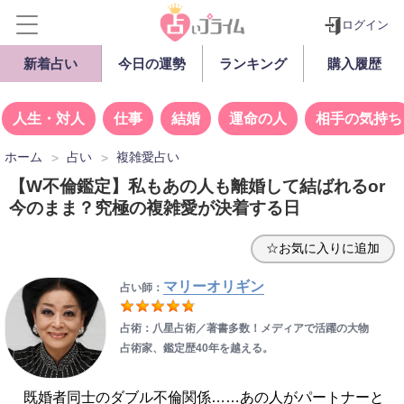
ログイン
新着占い
今日の運勢
ランキング
購入履歴
人生・対人
仕事
結婚
運命の人
相手の気持ち
ホーム
占い
複雑愛占い
【W不倫鑑定】私もあの人も離婚して結ばれるor
今のまま？究極の複雑愛が決着する日
☆お気に入りに追加
マリーオリギン
占い師：
占術：八星占術／著書多数！メディアで活躍の大物
占術家、鑑定歴40年を越える。
既婚者同士のダブル不倫関係……あの人がパートナーと