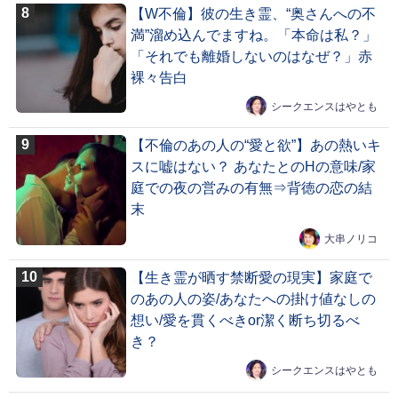
【W不倫】彼の生き霊、“奥さんへの不
満”溜め込んでますね。「本命は私？」
「それでも離婚しないのはなぜ？」赤
裸々告白
シークエンスはやとも
【不倫のあの人の“愛と欲”】あの熱いキ
スに嘘はない？ あなたとのHの意味/家
庭での夜の営みの有無⇒背徳の恋の結
末
大串ノリコ
【生き霊が晒す禁断愛の現実】家庭で
のあの人の姿/あなたへの掛け値なしの
想い/愛を貫くべきor潔く断ち切るべ
き？
シークエンスはやとも