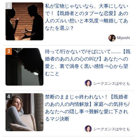
私が宝物じゃないなら、大事にしない
で！【既婚者とのタブーな恋愛】あの
人のズルい想いと本気度⇒離婚してあ
なたを選ぶ？
Miyoshi
待って/行かないで/そばにいて……【既
婚者のあの人の心の叫び】あなたへの
愛と、裏で渦巻く黒い感情⇒心から望
むこと
シークエンスはやとも
禁断のままじゃ終われない！【既婚者
のあの人の内情解放】家庭への気持ち/
あなたへの隠し事⇒難解な愛に下され
るマジ決断
シークエンスはやとも