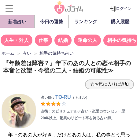
ログイン
新着占い
今日の運勢
ランキング
購入履歴
人生・対人
仕事
結婚
運命の人
相手の気持ち
ホーム
占い
相手の気持ち占い
『年齢差は障害？』年下のあの人との恋≪相手の
本音と欲望・今後の二人・結婚の可能性≫
☆お気に入りに追加
TO-RU
占い師：
（トオル）
占術：スピリチュアル／占い・恋愛カウンセラー歴
20年以上。驚異のリピート率を誇る占い師。
年下のあの人が好き…だけどあの人は、私の事どう思っ