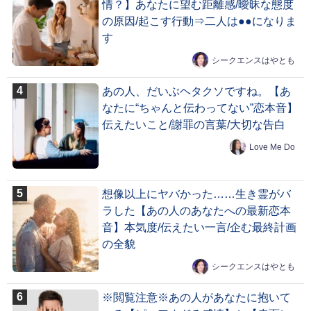
情？】あなたに望む距離感/曖昧な態度
の原因/起こす行動⇒二人は●●になりま
す
シークエンスはやとも
あの人、だいぶヘタクソですね。【あ
なたに“ちゃんと伝わってない”恋本音】
伝えたいこと/謝罪の言葉/大切な告白
Love Me Do
想像以上にヤバかった……生き霊がバ
ラした【あの人のあなたへの最新恋本
音】本気度/伝えたい一言/企む最終計画
の全貌
シークエンスはやとも
※閲覧注意※あの人があなたに抱いて