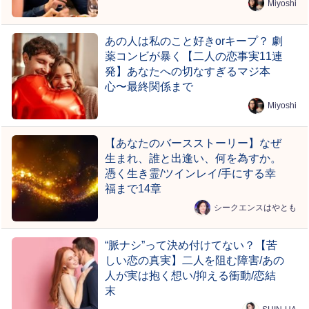
Miyoshi
あの人は私のこと好きorキープ？ 劇
薬コンビが暴く【二人の恋事実11連
発】あなたへの切なすぎるマジ本
心〜最終関係まで
Miyoshi
【あなたのバースストーリー】なぜ
生まれ、誰と出逢い、何を為すか。
憑く生き霊/ツインレイ/手にする幸
福まで14章
シークエンスはやとも
“脈ナシ”って決め付けてない？【苦
しい恋の真実】二人を阻む障害/あの
人が実は抱く想い/抑える衝動/恋結
末