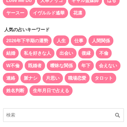
Love Me Do
大串ノリコ
ギャル霊媒師
はる
ヤースー
イヴルルド遙華
花凛
人気の占いキーワード
2026年下半期の運勢
人生
仕事
人間関係
結婚
私を好きな人
出会い
復縁
不倫
W不倫
既婚者
曖昧な関係
年下
会えない
連絡
脈ナシ
片思い
職場恋愛
タロット
姓名判断
生年月日で占える