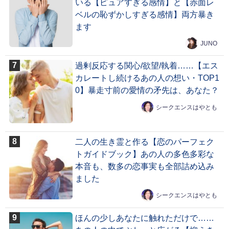
いる【ピュアすぎる感情】と【赤面レ
ベルの恥ずかしすぎる感情】両方暴き
ます
JUNO
過剰反応する関心/欲望/執着……【エス
カレートし続けるあの人の想い・TOP1
0】暴走寸前の愛情の矛先は、あなた？
シークエンスはやとも
二人の生き霊と作る【恋のパーフェク
トガイドブック】あの人の多色多彩な
本音も、数多の恋事実も全部詰め込み
ました
シークエンスはやとも
ほんの少しあなたに触れただけで……