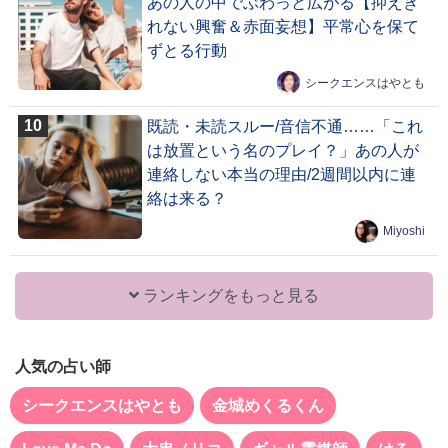
あの人の中でぶわっと広がる【抑えき
れない興奮＆赤面妄想】平常心を保て
ずとる行動
シークエンスはやとも
既読・未読スルー/音信不通……「これ
は放置という名のプレイ？」あの人が
連絡しない本当の理由/2週間以内に連
絡は来る？
Miyoshi
ランキングをもっと見る
人気の占い師
シークエンスはやとも
金城めくるくん