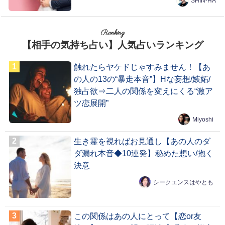
SHIN-HA
Ranking
【相手の気持ち占い】人気占いランキング
触れたらヤケドじゃすみません！【あ
の人の13の“暴走本音”】Hな妄想/嫉妬/
独占欲⇒二人の関係を変えにくる“激ア
ツ恋展開”
Miyoshi
生き霊を視ればお見通し【あの人のダ
ダ漏れ本音◆10連発】秘めた想い/抱く
決意
シークエンスはやとも
この関係はあの人にとって【恋or友