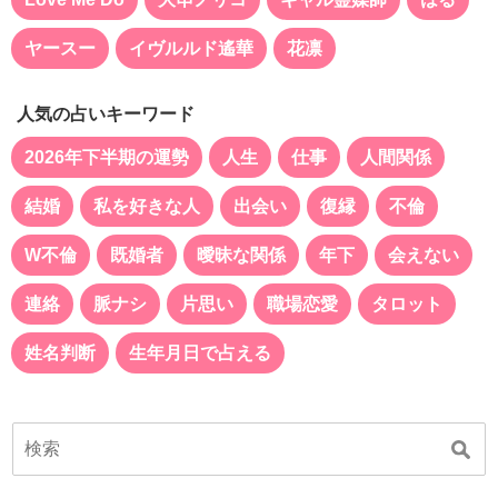
ヤースー
イヴルルド遙華
花凛
人気の占いキーワード
2026年下半期の運勢
人生
仕事
人間関係
結婚
私を好きな人
出会い
復縁
不倫
W不倫
既婚者
曖昧な関係
年下
会えない
連絡
脈ナシ
片思い
職場恋愛
タロット
姓名判断
生年月日で占える