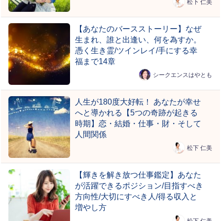
松下 仁美
【あなたのバースストーリー】なぜ
生まれ、誰と出逢い、何を為すか。
憑く生き霊/ツインレイ/手にする幸
福まで14章
シークエンスはやとも
人生が180度大好転！ あなたが幸せ
へと導かれる【5つの奇跡が起きる
時期】恋・結婚・仕事・財・そして
人間関係
松下 仁美
【輝きを解き放つ仕事鑑定】あなた
が活躍できるポジション/目指すべき
方向性/大切にすべき人/得る収入と
増やし方
松下 仁美