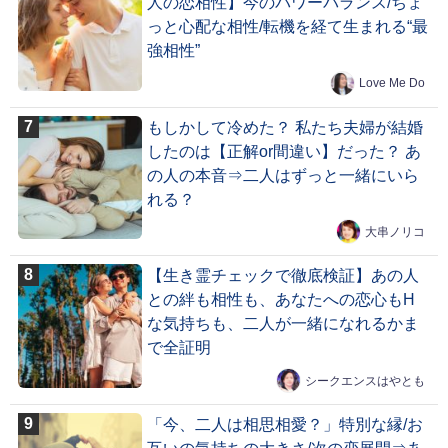
人の恋相性】今のパワーバランス/ちょ
っと心配な相性/転機を経て生まれる“最
強相性”
Love Me Do
もしかして冷めた？ 私たち夫婦が結婚
したのは【正解or間違い】だった？ あ
の人の本音⇒二人はずっと一緒にいら
れる？
大串ノリコ
【生き霊チェックで徹底検証】あの人
との絆も相性も、あなたへの恋心もH
な気持ちも、二人が一緒になれるかま
で全証明
シークエンスはやとも
「今、二人は相思相愛？」特別な縁/お