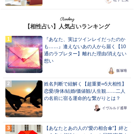
Ranking
【相性占い】人気占いランキング
『あなた、実はツインレイだったのか
も……』逢えないあの人から届く【10
通のラブレター】離れた理由/消えない
想い
飯塚唯
姓名判断で紐解く【超重要∞5大相性】
恋愛/身体/結婚/価値観/人生観……二人
の名前に宿る運命的な繋がりとは？
イヴルルド遙華
【あなたとあの人の“愛の相合傘”】絆と