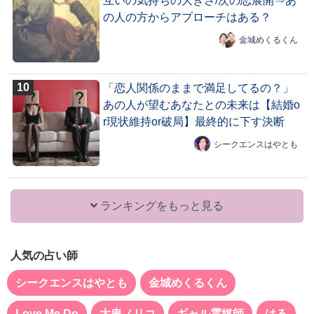
互いの気持ちの大きさ/次の恋展開⇒あ
の人の方からアプローチはある？
金城めくるくん
「恋人関係のままで満足してるの？」
あの人が望むあなたとの未来は【結婚o
r現状維持or破局】最終的に下す決断
シークエンスはやとも
ランキングをもっと見る
人気の占い師
シークエンスはやとも
金城めくるくん
Love Me Do
大串ノリコ
ギャル霊媒師
はる