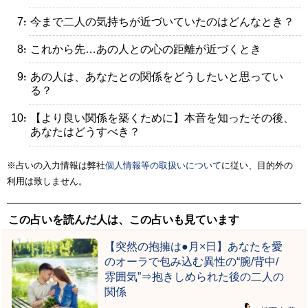
・今まで二人の気持ちが近づいていたのはどんなとき？
・これから先…あの人との心の距離が近づくとき
・あの人は、あなたとの関係をどうしたいと思ってい
る？
・【より良い関係を築くために】本音を知ったその後、
あなたはどうすべき？
※占いの入力情報は弊社
個人情報等の取扱いについて
に従い、目的外の
利用は致しません。
この占いを読んだ人は、この占いも見ています
【突然の抱擁は●月×日】あなたを愛
のオーラで包み込む異性の“腕/背中/
雰囲気”⇒抱きしめられた後の二人の
関係