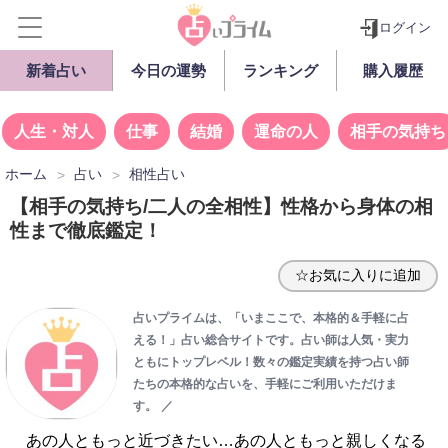
ログイン
新着占い
今日の運勢
ランキング
購入履歴
人生・対人
仕事
結婚
運命の人
相手の気持ち
ホーム
占い
相性占い
【相手の気持ち/二人の全相性】性格から身体の相
性まで徹底鑑定！
☆お気に入りに追加
占いプライムは、「いまここで、本格的＆手軽に占
える！」占い総合サイトです。占い師は人気・実力
ともにトップレベル！数々の鑑定実績を持つ占い師
たちの本格的な占いを、手軽にご利用いただけま
す。
／
あの人ともっと近づきたい…あの人ともっと親しくなる