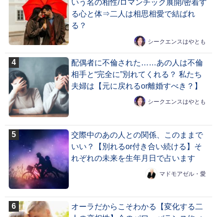
いう名の相性/ロマンチック展開/密着す
る心と体⇒二人は相思相愛で結ばれ
る？
シークエンスはやとも
配偶者に不倫された……あの人は不倫
相手と“完全に”別れてくれる？ 私たち
夫婦は【元に戻れるor離婚すべき？】
シークエンスはやとも
交際中のあの人との関係、このままで
いい？【別れるor付き合い続ける】そ
れぞれの未来を生年月日で占います
マドモアゼル・愛
オーラだからこそわかる【変化する二